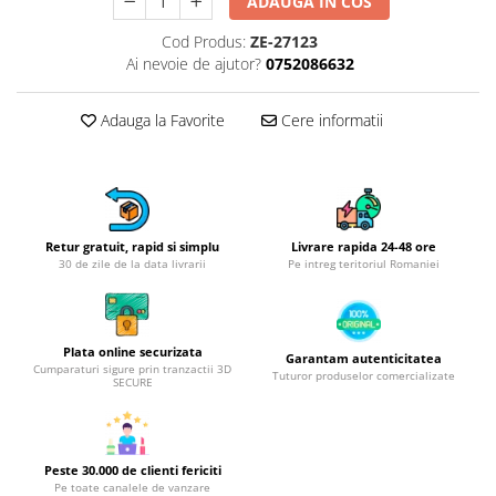
Obiecte mobilier
ADAUGA IN COS
Accesorii mobilier
Cod Produs:
ZE-27123
Ai nevoie de ajutor?
0752086632
Dulapuri
Etajere
Adauga la Favorite
Cere informatii
Rafturi
Ustensile pentru gatit
Ascutitori cutite
Cutite
Decojitoare fructe si legume
Retur gratuit, rapid si simplu
Livrare rapida 24-48 ore
30 de zile de la data livrarii
Pe intreg teritoriul Romaniei
Foarfece alimentare
Mojare
Perii si bureti
Plata online securizata
Polonice, clesti, spatule, linguri
Garantam autenticitatea
Cumparaturi sigure prin tranzactii 3D
Tuturor produselor comercializate
SECURE
Prese, tocatoare si feliatoare
alimente
Razatori
Seturi ustensile bucatarie
Peste 30.000 de clienti fericiti
Pe toate canalele de vanzare
Site