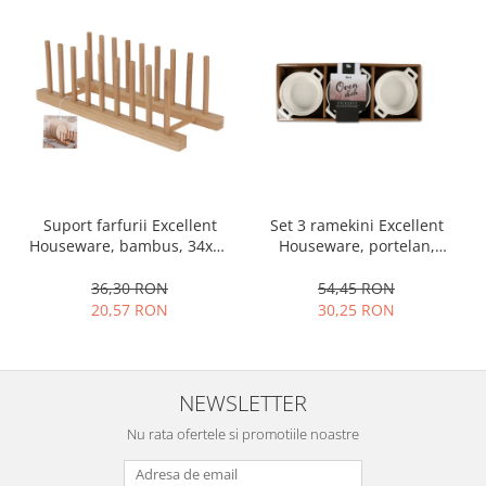
Ustensile cofetarie si patiserie
Ramekin
Tavi si forme prajituri
Aparate prajituri
Facalete
Forme briose
Lumanari tort
Set 3 ramekini Excellent
Suport farfurii Excellent
Ornare, insiropare si decorare
Houseware, portelan,
Houseware, bambus, 34x12
prajituri
13x10x4 cm, 130 ml, rotund
cm, maro
Portionatoare si feliatoare
54,45 RON
36,30 RON
Posuri si duiuri
30,25 RON
20,57 RON
Raclete patiserie
Suporturi prajituri
Tavi detasabile
NEWSLETTER
Tavi si forme fursecuri
Nu rata ofertele si promotiile noastre
Ustensile antiaderente
Ustensile de masura