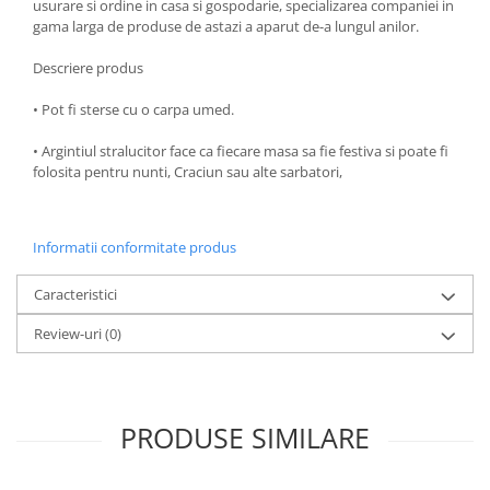
usurare si ordine in casa si gospodarie, specializarea companiei in
Oale si cratite
gama larga de produse de astazi a aparut de-a lungul anilor.
Tavi copt
Descriere produs
Tigai
• Pot fi sterse cu o carpa umed.
Vesela si tacamuri
Boluri
• Argintiul stralucitor face ca fiecare masa sa fie festiva si poate fi
folosita pentru nunti, Craciun sau alte sarbatori,
Farfurii
Scurgatoare vase
Seturi de tacamuri
Informatii conformitate produs
Suporturi pentru tacamuri
Cani
Caracteristici
Cesti
Review-uri
(0)
Pahare
Scrumiere
Seturi vesela
PRODUSE SIMILARE
Suporturi farfurii
Suporturi pahare, cesti, cani
Untiere