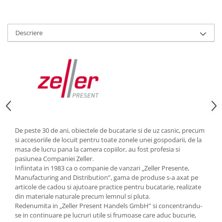
Strecuratori
Tocatoare de bucatarie
Descriere
Adaptor plita
Aprinzatoare aragaz
Arzatoare
Cantare de bucatarie
Dispesere detergent
Mixere
Odorizant frigider
Pensule bucatarie
De peste 30 de ani, obiectele de bucatarie si de uz casnic, precum
si accesoriile de locuit pentru toate zonele unei gospodarii, de la
Prosoape bucatarie
masa de lucru pana la camera copiilor, au fost profesia si
Seturi cutite
pasiunea Companiei Zeller.
Ustensile de masurat
Infiintata in 1983 ca o companie de vanzari „Zeller Presente,
Manufacturing and Distribution”, gama de produse s-a axat pe
Ustensile fragezire carne
articole de cadou si ajutoare practice pentru bucatarie, realizate
Ustensile gatire la aburi
din materiale naturale precum lemnul si pluta.
Vase pentru gatit
Redenumita in „Zeller Present Handels GmbH” si concentrandu-
se in continuare pe lucruri utile si frumoase care aduc bucurie,
Capace pentru vase