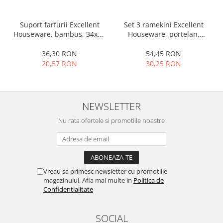
Ustensile cofetarie si patiserie
Set 3 ramekini Excellent
Suport farfurii Excellent
Ramekin
Houseware, portelan,
Houseware, bambus, 34x12
Tavi si forme prajituri
13x10x4 cm, 130 ml, rotund
cm, maro
Aparate prajituri
54,45 RON
36,30 RON
30,25 RON
20,57 RON
Facalete
Forme briose
Lumanari tort
NEWSLETTER
Ornare, insiropare si decorare
prajituri
Nu rata ofertele si promotiile noastre
Portionatoare si feliatoare
Posuri si duiuri
Raclete patiserie
Suporturi prajituri
Vreau sa primesc newsletter cu promotiile
Tavi detasabile
magazinului. Afla mai multe in
Politica de
Confidentialitate
Tavi si forme fursecuri
Ustensile antiaderente
SOCIAL
Ustensile de masura