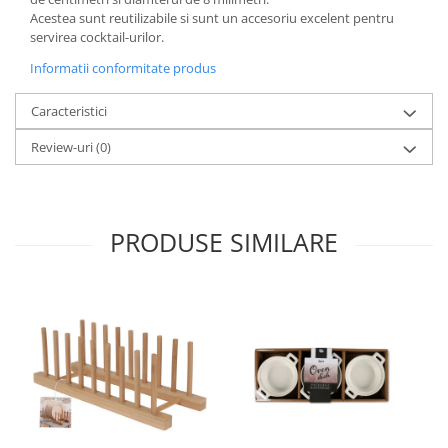
Acestea sunt reutilizabile si sunt un accesoriu excelent pentru
Oale si cratite
servirea cocktail-urilor.
Tavi copt
Informatii conformitate produs
Tigai
Vesela si tacamuri
Caracteristici
Boluri
Review-uri
(0)
Farfurii
Scurgatoare vase
Seturi de tacamuri
PRODUSE SIMILARE
Suporturi pentru tacamuri
Cani
Cesti
Pahare
Scrumiere
Seturi vesela
Suporturi farfurii
Suporturi pahare, cesti, cani
Untiere