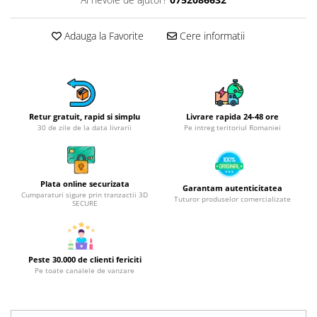
Obiecte mobilier
Accesorii mobilier
Adauga la Favorite
Cere informatii
Dulapuri
Etajere
Rafturi
Ustensile pentru gatit
Ascutitori cutite
Retur gratuit, rapid si simplu
Livrare rapida 24-48 ore
30 de zile de la data livrarii
Pe intreg teritoriul Romaniei
Cutite
Decojitoare fructe si legume
Foarfece alimentare
Plata online securizata
Garantam autenticitatea
Mojare
Cumparaturi sigure prin tranzactii 3D
Tuturor produselor comercializate
SECURE
Perii si bureti
Polonice, clesti, spatule, linguri
Prese, tocatoare si feliatoare
alimente
Peste 30.000 de clienti fericiti
Pe toate canalele de vanzare
Razatori
Seturi ustensile bucatarie
Site