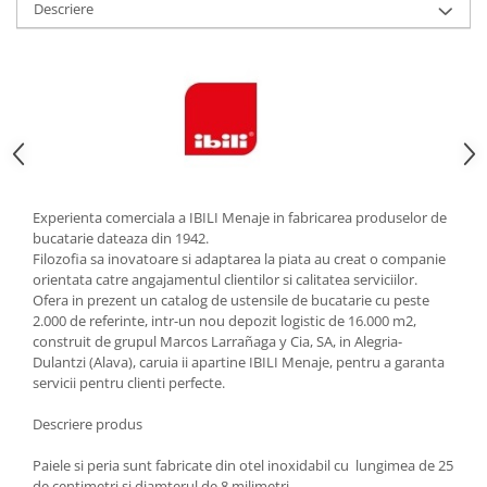
Descriere
Strecuratori
Tocatoare de bucatarie
Adaptor plita
Aprinzatoare aragaz
Arzatoare
Cantare de bucatarie
Dispesere detergent
Experienta comerciala a IBILI Menaje in fabricarea produselor de
Mixere
bucatarie dateaza din 1942.
Odorizant frigider
Filozofia sa inovatoare si adaptarea la piata au creat o companie
orientata catre angajamentul clientilor si calitatea serviciilor.
Pensule bucatarie
Ofera in prezent un catalog de ustensile de bucatarie cu peste
Prosoape bucatarie
2.000 de referinte, intr-un nou depozit logistic de 16.000 m2,
Seturi cutite
construit de grupul Marcos Larrañaga y Cia, SA, in Alegria-
Dulantzi (Alava), caruia ii apartine IBILI Menaje, pentru a garanta
Ustensile de masurat
servicii pentru clienti perfecte.
Ustensile fragezire carne
Ustensile gatire la aburi
Descriere produs
Vase pentru gatit
Paiele si peria sunt fabricate din otel inoxidabil cu lungimea de 25
Capace pentru vase
de centimetri si diamterul de 8 milimetri.