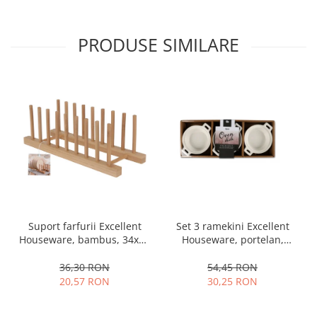
Oale si cratite
Tavi copt
PRODUSE SIMILARE
Tigai
Vesela si tacamuri
Boluri
Farfurii
Scurgatoare vase
Seturi de tacamuri
Suporturi pentru tacamuri
Cani
Cesti
Pahare
Set 3 ramekini Excellent
Suport farfurii Excellent
Houseware, portelan,
Houseware, bambus, 34x12
Scrumiere
13x10x4 cm, 130 ml, rotund
cm, maro
Seturi vesela
54,45 RON
36,30 RON
Suporturi farfurii
30,25 RON
20,57 RON
Suporturi pahare, cesti, cani
Untiere