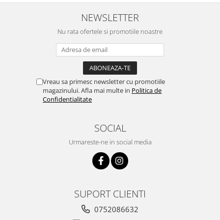
Ustensile cofetarie si patiserie
NEWSLETTER
Ramekin
Nu rata ofertele si promotiile noastre
Tavi si forme prajituri
Aparate prajituri
Facalete
Forme briose
Vreau sa primesc newsletter cu promotiile
Lumanari tort
magazinului. Afla mai multe in
Politica de
Confidentialitate
Ornare, insiropare si decorare
prajituri
SOCIAL
Portionatoare si feliatoare
Posuri si duiuri
Urmareste-ne in social media
Raclete patiserie
Suporturi prajituri
Tavi detasabile
Tavi si forme fursecuri
SUPORT CLIENTI
Ustensile antiaderente
0752086632
Ustensile de masura