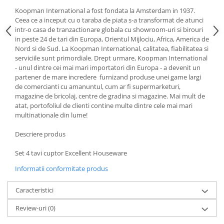
Koopman International a fost fondata la Amsterdam in 1937.
Strecuratori
Ceea ce a inceput cu o taraba de piata s-a transformat de atunci
Tocatoare de bucatarie
intr-o casa de tranzactionare globala cu showroom-uri si birouri
Adaptor plita
in peste 24 de tari din Europa, Orientul Mijlociu, Africa, America de
Nord si de Sud. La Koopman International, calitatea, fiabilitatea si
Aprinzatoare aragaz
serviciile sunt primordiale. Drept urmare, Koopman International
Arzatoare
- unul dintre cei mai mari importatori din Europa - a devenit un
partener de mare incredere furnizand produse unei game largi
Cantare de bucatarie
de comercianti cu amanuntul, cum ar fi supermarketuri,
Dispesere detergent
magazine de bricolaj, centre de gradina si magazine. Mai mult de
Mixere
atat, portofoliul de clienti contine multe dintre cele mai mari
multinationale din lume!
Odorizant frigider
Pensule bucatarie
Descriere produs
Prosoape bucatarie
Set 4 tavi cuptor Excellent Houseware
Seturi cutite
Ustensile de masurat
Informatii conformitate produs
Ustensile fragezire carne
Caracteristici
Ustensile gatire la aburi
Vase pentru gatit
Review-uri
(0)
Capace pentru vase