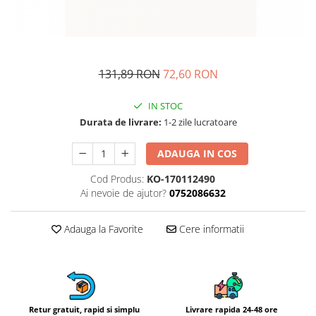
Fructiere si cosuri
Rafturi
Ceasuri decorative
Rucsacuri
Naproane si capace acoperire
Suporturi
Covorase intrare
alimente
Suporturi si rame fotografii
Oliviere si solnite
Odorizante
131,89 RON
72,60 RON
Platouri servire
Odorizante auto
Suporturi oale
Odorizante camera
IN STOC
Tavi servire
Durata de livrare:
1-2 zile lucratoare
Seturi desen
Seturi servire tapas
Sosiere
ADAUGA IN COS
Suport servetele
Cod Produs:
KO-170112490
Depozitare alimente
Ai nevoie de ajutor?
0752086632
Caserole
Cutii Alimentare
Adauga la Favorite
Cere informatii
Cutii pentru paine
Recipiente si borcane
Organizatoare frigider
Recipiente condimente
Retur gratuit, rapid si simplu
Livrare rapida 24-48 ore