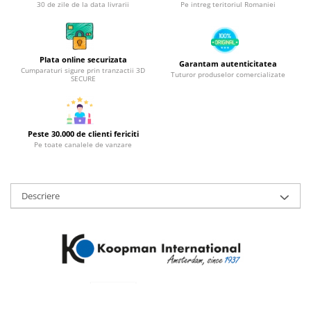
Obiecte mobilier
30 de zile de la data livrarii
Pe intreg teritoriul Romaniei
Accesorii mobilier
Dulapuri
Etajere
Plata online securizata
Garantam autenticitatea
Cumparaturi sigure prin tranzactii 3D
Tuturor produselor comercializate
Rafturi
SECURE
Ustensile pentru gatit
Ascutitori cutite
Cutite
Peste 30.000 de clienti fericiti
Pe toate canalele de vanzare
Decojitoare fructe si legume
Foarfece alimentare
Mojare
Descriere
Perii si bureti
Polonice, clesti, spatule, linguri
Prese, tocatoare si feliatoare
alimente
Razatori
Seturi ustensile bucatarie
Site