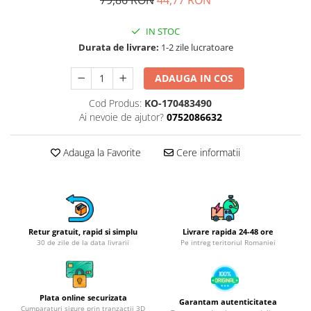
Obiecte mobilier
Accesorii mobilier
IN STOC
Dulapuri
Durata de livrare:
1-2 zile lucratoare
Etajere
Rafturi
ADAUGA IN COS
Ustensile pentru gatit
Cod Produs:
KO-170483490
Ascutitori cutite
Ai nevoie de ajutor?
0752086632
Cutite
Decojitoare fructe si legume
Adauga la Favorite
Cere informatii
Foarfece alimentare
Mojare
Perii si bureti
Polonice, clesti, spatule, linguri
Retur gratuit, rapid si simplu
Livrare rapida 24-48 ore
Prese, tocatoare si feliatoare
30 de zile de la data livrarii
Pe intreg teritoriul Romaniei
alimente
Razatori
Seturi ustensile bucatarie
Plata online securizata
Garantam autenticitatea
Cumparaturi sigure prin tranzactii 3D
Site