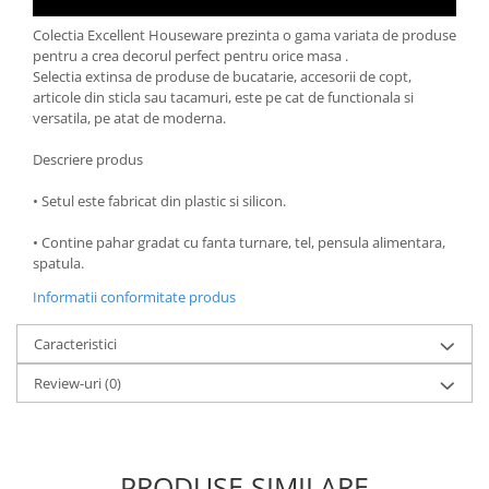
Oale si cratite
Colectia Excellent Houseware prezinta o gama variata de produse
Tavi copt
pentru a crea decorul perfect pentru orice masa .
Selectia extinsa de produse de bucatarie, accesorii de copt,
Tigai
articole din sticla sau tacamuri, este pe cat de functionala si
Vesela si tacamuri
versatila, pe atat de moderna.
Boluri
Descriere produs
Farfurii
Scurgatoare vase
• Setul este fabricat din plastic si silicon.
Seturi de tacamuri
• Contine pahar gradat cu fanta turnare, tel, pensula alimentara,
Suporturi pentru tacamuri
spatula.
Cani
Informatii conformitate produs
Cesti
Pahare
Caracteristici
Scrumiere
Review-uri
(0)
Seturi vesela
Suporturi farfurii
Suporturi pahare, cesti, cani
PRODUSE SIMILARE
Untiere