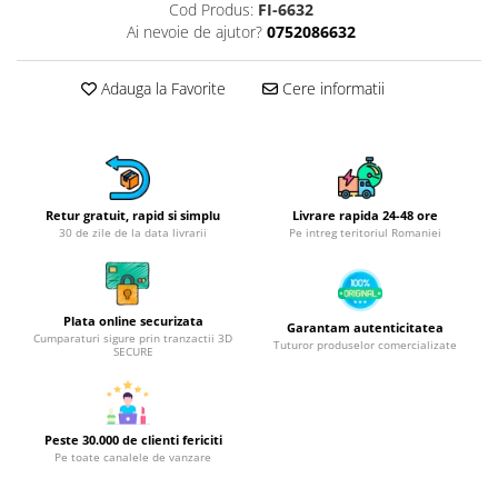
Obiecte mobilier
Cod Produs:
FI-6632
Ai nevoie de ajutor?
0752086632
Accesorii mobilier
Dulapuri
Adauga la Favorite
Cere informatii
Etajere
Rafturi
Ustensile pentru gatit
Ascutitori cutite
Cutite
Retur gratuit, rapid si simplu
Livrare rapida 24-48 ore
30 de zile de la data livrarii
Pe intreg teritoriul Romaniei
Decojitoare fructe si legume
Foarfece alimentare
Mojare
Plata online securizata
Perii si bureti
Garantam autenticitatea
Cumparaturi sigure prin tranzactii 3D
Tuturor produselor comercializate
SECURE
Polonice, clesti, spatule, linguri
Prese, tocatoare si feliatoare
alimente
Razatori
Peste 30.000 de clienti fericiti
Pe toate canalele de vanzare
Seturi ustensile bucatarie
Site