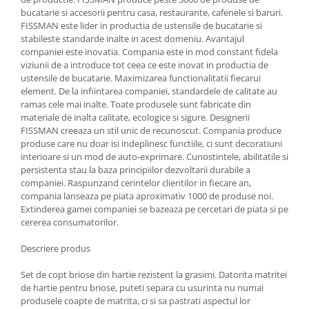
bucatarie si accesorii pentru casa, restaurante, cafenele si baruri.
Oale si cratite
FISSMAN este lider in productia de ustensile de bucatarie si
Tavi copt
stabileste standarde inalte in acest domeniu. Avantajul
companiei este inovatia. Compania este in mod constant fidela
Tigai
viziunii de a introduce tot ceea ce este inovat in productia de
Vesela si tacamuri
ustensile de bucatarie. Maximizarea functionalitatii fiecarui
element. De la infiintarea companiei, standardele de calitate au
Boluri
ramas cele mai inalte. Toate produsele sunt fabricate din
Farfurii
materiale de inalta calitate, ecologice si sigure. Designerii
Scurgatoare vase
FISSMAN creeaza un stil unic de recunoscut. Compania produce
produse care nu doar isi indeplinesc functiile, ci sunt decoratiuni
Seturi de tacamuri
interioare si un mod de auto-exprimare. Cunostintele, abilitatile si
Suporturi pentru tacamuri
persistenta stau la baza principiilor dezvoltarii durabile a
Cani
companiei. Raspunzand cerintelor clientilor in fiecare an,
compania lanseaza pe piata aproximativ 1000 de produse noi.
Cesti
Extinderea gamei companiei se bazeaza pe cercetari de piata si pe
Pahare
cererea consumatorilor.
Scrumiere
Descriere produs
Seturi vesela
Suporturi farfurii
Set de copt briose din hartie rezistent la grasimi. Datorita matritei
de hartie pentru briose, puteti separa cu usurinta nu numai
Suporturi pahare, cesti, cani
produsele coapte de matrita, ci si sa pastrati aspectul lor
Untiere