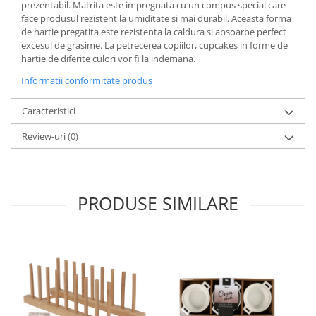
prezentabil. Matrita este impregnata cu un compus special care
Ustensile cofetarie si patiserie
face produsul rezistent la umiditate si mai durabil. Aceasta forma
de hartie pregatita este rezistenta la caldura si absoarbe perfect
Ramekin
excesul de grasime. La petrecerea copiilor, cupcakes in forme de
Tavi si forme prajituri
hartie de diferite culori vor fi la indemana.
Aparate prajituri
Informatii conformitate produs
Facalete
Caracteristici
Forme briose
Lumanari tort
Review-uri
(0)
Ornare, insiropare si decorare
prajituri
Portionatoare si feliatoare
PRODUSE SIMILARE
Posuri si duiuri
Raclete patiserie
Suporturi prajituri
Tavi detasabile
Tavi si forme fursecuri
Ustensile antiaderente
Ustensile de masura