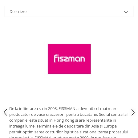
Strecuratori
Descriere
Tocatoare de bucatarie
Adaptor plita
Aprinzatoare aragaz
Arzatoare
Cantare de bucatarie
Dispesere detergent
Mixere
Odorizant frigider
Pensule bucatarie
Prosoape bucatarie
Seturi cutite
Ustensile de masurat
De la infiintarea sa in 2008, FISSMAN a devenit cel mai mare
Ustensile fragezire carne
producator de vase si accesorii pentru bucatarie. Sediul central al
Ustensile gatire la aburi
companiei este situat in Hong Kong si are reprezentante in
intreaga lume. Terminalele de depozitare din Asia si Europa
Vase pentru gatit
permit optimizarea costurilor logistice si rationalizarea procesului
Capace pentru vase
de productie. FISSMAN produce peste 3000 de produse de