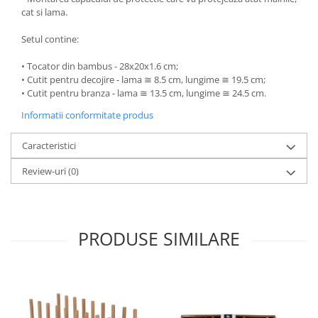
cat si lama.
Ustensile cofetarie si patiserie
Ramekin
Setul contine:
Tavi si forme prajituri
• Tocator din bambus - 28x20x1.6 cm;
Aparate prajituri
• Cutit pentru decojire - lama ≅ 8.5 cm, lungime ≅ 19.5 cm;
Facalete
• Cutit pentru branza - lama ≅ 13.5 cm, lungime ≅ 24.5 cm.
Forme briose
Informatii conformitate produs
Lumanari tort
Caracteristici
Ornare, insiropare si decorare
prajituri
Review-uri
(0)
Portionatoare si feliatoare
Posuri si duiuri
Raclete patiserie
PRODUSE SIMILARE
Suporturi prajituri
Tavi detasabile
Tavi si forme fursecuri
Ustensile antiaderente
Ustensile de masura