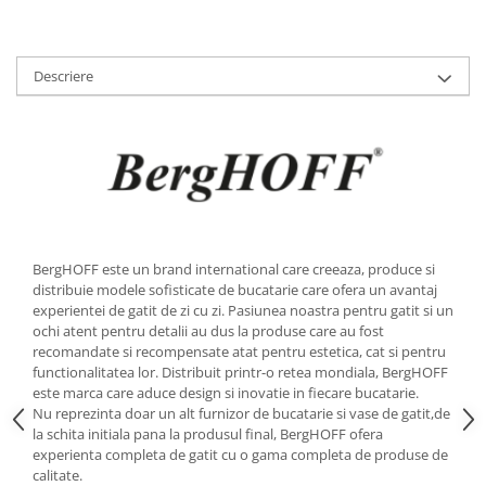
Strecuratori
Tocatoare de bucatarie
Descriere
Adaptor plita
Aprinzatoare aragaz
Arzatoare
Cantare de bucatarie
Dispesere detergent
Mixere
Odorizant frigider
BergHOFF este un brand international care creeaza, produce si
Pensule bucatarie
distribuie modele sofisticate de bucatarie care ofera un avantaj
Prosoape bucatarie
experientei de gatit de zi cu zi. Pasiunea noastra pentru gatit si un
ochi atent pentru detalii au dus la produse care au fost
Seturi cutite
recomandate si recompensate atat pentru estetica, cat si pentru
Ustensile de masurat
functionalitatea lor. Distribuit printr-o retea mondiala, BergHOFF
Ustensile fragezire carne
este marca care aduce design si inovatie in fiecare bucatarie.
Nu reprezinta doar un alt furnizor de bucatarie si vase de gatit,de
Ustensile gatire la aburi
la schita initiala pana la produsul final, BergHOFF ofera
Vase pentru gatit
experienta completa de gatit cu o gama completa de produse de
calitate.
Capace pentru vase