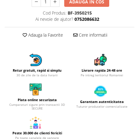
Obiecte mobilier
ADAUGA IN COS
Accesorii mobilier
Cod Produs:
BF-3950215
Dulapuri
Ai nevoie de ajutor?
0752086632
Etajere
Rafturi
Adauga la Favorite
Cere informatii
Ustensile pentru gatit
Ascutitori cutite
Cutite
Decojitoare fructe si legume
Retur gratuit, rapid si simplu
Livrare rapida 24-48 ore
30 de zile de la data livrarii
Pe intreg teritoriul Romaniei
Foarfece alimentare
Mojare
Perii si bureti
Polonice, clesti, spatule, linguri
Plata online securizata
Garantam autenticitatea
Cumparaturi sigure prin tranzactii 3D
Tuturor produselor comercializate
Prese, tocatoare si feliatoare
SECURE
alimente
Razatori
Seturi ustensile bucatarie
Peste 30.000 de clienti fericiti
Pe toate canalele de vanzare
Site