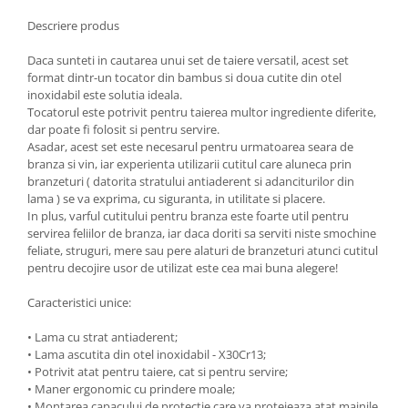
Oale si cratite
Descriere produs
Tavi copt
Daca sunteti in cautarea unui set de taiere versatil, acest set
Tigai
format dintr-un tocator din bambus si doua cutite din otel
Vesela si tacamuri
inoxidabil este solutia ideala.
Tocatorul este potrivit pentru taierea multor ingrediente diferite,
Boluri
dar poate fi folosit si pentru servire.
Farfurii
Asadar, acest set este necesarul pentru urmatoarea seara de
branza si vin, iar experienta utilizarii cutitul care aluneca prin
Scurgatoare vase
branzeturi ( datorita stratului antiaderent si adanciturilor din
Seturi de tacamuri
lama ) se va exprima, cu siguranta, in utilitate si placere.
Suporturi pentru tacamuri
In plus, varful cutitului pentru branza este foarte util pentru
servirea feliilor de branza, iar daca doriti sa serviti niste smochine
Cani
feliate, struguri, mere sau pere alaturi de branzeturi atunci cutitul
Cesti
pentru decojire usor de utilizat este cea mai buna alegere!
Pahare
Caracteristici unice:
Scrumiere
Seturi vesela
• Lama cu strat antiaderent;
• Lama ascutita din otel inoxidabil - X30Cr13;
Suporturi farfurii
• Potrivit atat pentru taiere, cat si pentru servire;
Suporturi pahare, cesti, cani
• Maner ergonomic cu prindere moale;
Untiere
• Montarea capacului de protectie care va protejeaza atat mainile,