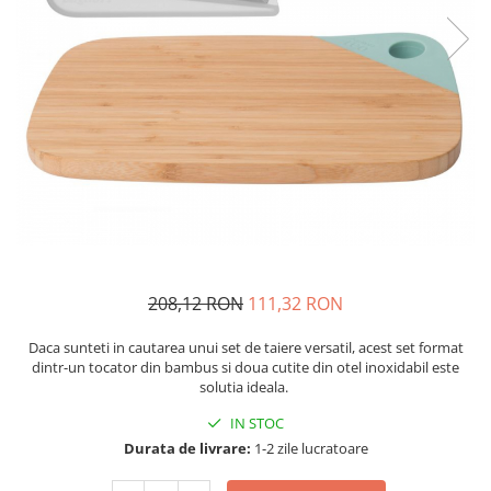
Fructiere si cosuri
Rafturi
Ceasuri decorative
Rucsacuri
Naproane si capace acoperire
Suporturi
Covorase intrare
alimente
Suporturi si rame fotografii
Oliviere si solnite
Odorizante
Platouri servire
Odorizante auto
Suporturi oale
Odorizante camera
Tavi servire
Seturi desen
Seturi servire tapas
Sosiere
Suport servetele
Depozitare alimente
208,12 RON
111,32 RON
Caserole
Daca sunteti in cautarea unui set de taiere versatil, acest set format
Cutii Alimentare
dintr-un tocator din bambus si doua cutite din otel inoxidabil este
Cutii pentru paine
solutia ideala.
Recipiente si borcane
IN STOC
Organizatoare frigider
Durata de livrare:
1-2 zile lucratoare
Recipiente condimente