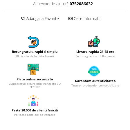
Obiecte mobilier
Ai nevoie de ajutor?
0752086632
Accesorii mobilier
Dulapuri
Adauga la Favorite
Cere informatii
Etajere
Rafturi
Ustensile pentru gatit
Ascutitori cutite
Retur gratuit, rapid si simplu
Livrare rapida 24-48 ore
Cutite
30 de zile de la data livrarii
Pe intreg teritoriul Romaniei
Decojitoare fructe si legume
Foarfece alimentare
Mojare
Plata online securizata
Garantam autenticitatea
Cumparaturi sigure prin tranzactii 3D
Tuturor produselor comercializate
Perii si bureti
SECURE
Polonice, clesti, spatule, linguri
Prese, tocatoare si feliatoare
alimente
Peste 30.000 de clienti fericiti
Razatori
Pe toate canalele de vanzare
Seturi ustensile bucatarie
Site