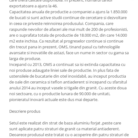
exportatoare a ajuns la 46.
Oale si cratite
Capacitatea anuala de productie a companiei a ajuns la 1.850.000
Tavi copt
de bucati si sunt active studii continue de cercetare si dezvoltare
Tigai
in ceea ce priveste reinnoirea produsului. Compania, care
raspunde nevoilor de afaceri ale mai mult de 200 de profesionisti,
Vesela si tacamuri
are o suprafata totala de productie de 18.000 m2, din care 14.000
Boluri
m2 este inchisa. Ca rezultat al progreselor continue si continue
din trecut pana in prezent, OMS, tinand pasul cu tehnologiile
Farfurii
avansate si inovatiile de astazi, face un nume in sector cu gama sa
Scurgatoare vase
larga de produse.
Incepand cu 2013, OMS a continuat sa isi extinda capacitatea cu
Seturi de tacamuri
noi produse adaugate liniei sale de productie. In plus fata de
Suporturi pentru tacamuri
ustensilele de bucatarie din otel inoxidabil, au inceput productia
Cani
de oale din ceramica si teflon antiaderent si incepand cu sfarsitul
anului 2014 au inceput vasele si tigaile din granit. Cu aceste doua
Cesti
noi sectoare, cu o productie lunara de 90.000 de unitati,
Pahare
pionieratul inovarii actuale este dus mai departe.
Scrumiere
Descriere produs
Seturi vesela
Suporturi farfurii
Setul este realizat din strat de baza aluminiu forjat ,peste care
sunt aplicate patru straturi de granit ca material antiaderent.
Suporturi pahare, cesti, cani
Deoarece produsul este tratat cu o acoperire din patru straturi de
Untiere