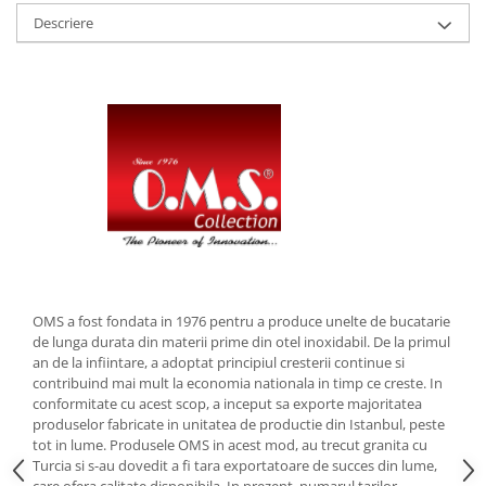
Descriere
Strecuratori
Tocatoare de bucatarie
Adaptor plita
Aprinzatoare aragaz
Arzatoare
Cantare de bucatarie
Dispesere detergent
Mixere
Odorizant frigider
Pensule bucatarie
Prosoape bucatarie
OMS a fost fondata in 1976 pentru a produce unelte de bucatarie
Seturi cutite
de lunga durata din materii prime din otel inoxidabil. De la primul
an de la infiintare, a adoptat principiul cresterii continue si
Ustensile de masurat
contribuind mai mult la economia nationala in timp ce creste. In
Ustensile fragezire carne
conformitate cu acest scop, a inceput sa exporte majoritatea
Ustensile gatire la aburi
produselor fabricate in unitatea de productie din Istanbul, peste
tot in lume. Produsele OMS in acest mod, au trecut granita cu
Vase pentru gatit
Turcia si s-au dovedit a fi tara exportatoare de succes din lume,
Capace pentru vase
care ofera calitate disponibila. In prezent, numarul tarilor