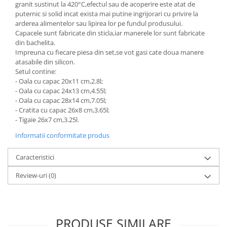
granit sustinut la 420°C,efectul sau de acoperire este atat de
Ustensile cofetarie si patiserie
puternic si solid incat exista mai putine ingrijorari cu privire la
arderea alimentelor sau lipirea lor pe fundul produsului.
Ramekin
Capacele sunt fabricate din sticla,iar manerele lor sunt fabricate
Tavi si forme prajituri
din bachelita.
Impreuna cu fiecare piesa din set,se vot gasi cate doua manere
Aparate prajituri
atasabile din silicon.
Facalete
Setul contine:
Forme briose
- Oala cu capac 20x11 cm,2.8l;
- Oala cu capac 24x13 cm,4.55l;
Lumanari tort
- Oala cu capac 28x14 cm,7.05l;
Ornare, insiropare si decorare
- Cratita cu capac 26x8 cm,3.65l;
prajituri
- Tigaie 26x7 cm,3.25l.
Portionatoare si feliatoare
Informatii conformitate produs
Posuri si duiuri
Raclete patiserie
Caracteristici
Suporturi prajituri
Review-uri
(0)
Tavi detasabile
Tavi si forme fursecuri
Ustensile antiaderente
PRODUSE SIMILARE
Ustensile de masura