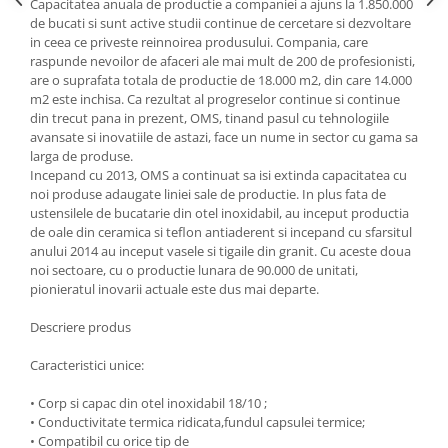
Capacitatea anuala de productie a companiei a ajuns la 1.850.000
de bucati si sunt active studii continue de cercetare si dezvoltare
Oale si cratite
in ceea ce priveste reinnoirea produsului. Compania, care
Tavi copt
raspunde nevoilor de afaceri ale mai mult de 200 de profesionisti,
Tigai
are o suprafata totala de productie de 18.000 m2, din care 14.000
m2 este inchisa. Ca rezultat al progreselor continue si continue
Vesela si tacamuri
din trecut pana in prezent, OMS, tinand pasul cu tehnologiile
Boluri
avansate si inovatiile de astazi, face un nume in sector cu gama sa
larga de produse.
Farfurii
Incepand cu 2013, OMS a continuat sa isi extinda capacitatea cu
Scurgatoare vase
noi produse adaugate liniei sale de productie. In plus fata de
Seturi de tacamuri
ustensilele de bucatarie din otel inoxidabil, au inceput productia
de oale din ceramica si teflon antiaderent si incepand cu sfarsitul
Suporturi pentru tacamuri
anului 2014 au inceput vasele si tigaile din granit. Cu aceste doua
Cani
noi sectoare, cu o productie lunara de 90.000 de unitati,
Cesti
pionieratul inovarii actuale este dus mai departe.
Pahare
Descriere produs
Scrumiere
Caracteristici unice:
Seturi vesela
Suporturi farfurii
• Corp si capac din otel inoxidabil 18/10 ;
Suporturi pahare, cesti, cani
• Conductivitate termica ridicata,fundul capsulei termice;
• Compatibil cu orice tip de
Untiere