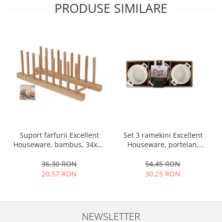
PRODUSE SIMILARE
Set 3 ramekini Excellent
Suport farfurii Excellent
Houseware, portelan,
Houseware, bambus, 34x12
13x10x4 cm, 130 ml, rotund
cm, maro
54,45 RON
36,30 RON
30,25 RON
20,57 RON
NEWSLETTER