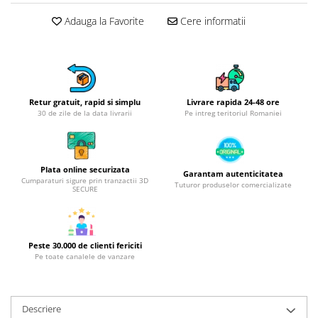
Obiecte mobilier
Adauga la Favorite
Cere informatii
Accesorii mobilier
Dulapuri
Etajere
Rafturi
Ustensile pentru gatit
Retur gratuit, rapid si simplu
Livrare rapida 24-48 ore
30 de zile de la data livrarii
Pe intreg teritoriul Romaniei
Ascutitori cutite
Cutite
Decojitoare fructe si legume
Plata online securizata
Foarfece alimentare
Garantam autenticitatea
Cumparaturi sigure prin tranzactii 3D
Tuturor produselor comercializate
SECURE
Mojare
Perii si bureti
Polonice, clesti, spatule, linguri
Peste 30.000 de clienti fericiti
Prese, tocatoare si feliatoare
Pe toate canalele de vanzare
alimente
Razatori
Seturi ustensile bucatarie
Descriere
Site