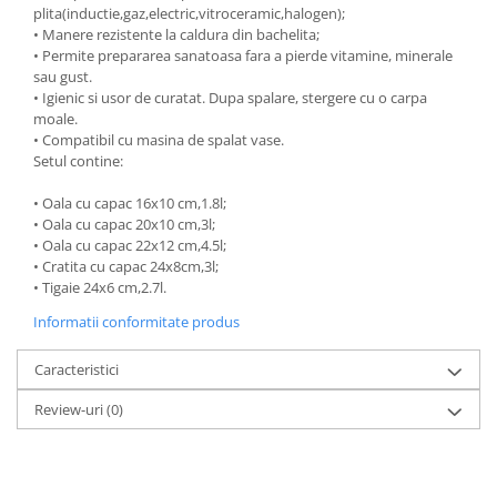
plita(inductie,gaz,electric,vitroceramic,halogen);
Ustensile cofetarie si patiserie
• Manere rezistente la caldura din bachelita;
• Permite prepararea sanatoasa fara a pierde vitamine, minerale
Ramekin
sau gust.
Tavi si forme prajituri
• Igienic si usor de curatat. Dupa spalare, stergere cu o carpa
Aparate prajituri
moale.
• Compatibil cu masina de spalat vase.
Facalete
Setul contine:
Forme briose
• Oala cu capac 16x10 cm,1.8l;
Lumanari tort
• Oala cu capac 20x10 cm,3l;
Ornare, insiropare si decorare
• Oala cu capac 22x12 cm,4.5l;
prajituri
• Cratita cu capac 24x8cm,3l;
Portionatoare si feliatoare
• Tigaie 24x6 cm,2.7l.
Posuri si duiuri
Informatii conformitate produs
Raclete patiserie
Caracteristici
Suporturi prajituri
Tavi detasabile
Review-uri
(0)
Tavi si forme fursecuri
Ustensile antiaderente
Ustensile de masura