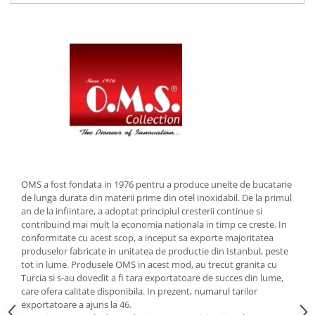
Strecuratori
Tocatoare de bucatarie
Adaptor plita
Aprinzatoare aragaz
Arzatoare
Cantare de bucatarie
Dispesere detergent
Mixere
Odorizant frigider
Pensule bucatarie
OMS a fost fondata in 1976 pentru a produce unelte de bucatarie
de lunga durata din materii prime din otel inoxidabil. De la primul
Prosoape bucatarie
an de la infiintare, a adoptat principiul cresterii continue si
Seturi cutite
contribuind mai mult la economia nationala in timp ce creste. In
Ustensile de masurat
conformitate cu acest scop, a inceput sa exporte majoritatea
produselor fabricate in unitatea de productie din Istanbul, peste
Ustensile fragezire carne
tot in lume. Produsele OMS in acest mod, au trecut granita cu
Ustensile gatire la aburi
Turcia si s-au dovedit a fi tara exportatoare de succes din lume,
care ofera calitate disponibila. In prezent, numarul tarilor
Vase pentru gatit
exportatoare a ajuns la 46.
Capace pentru vase