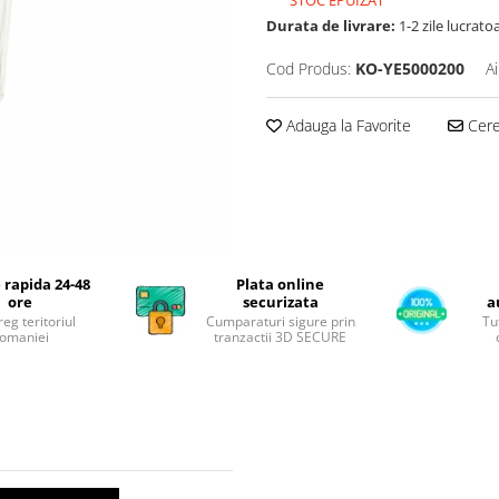
Durata de livrare:
1-2 zile lucrato
Cod Produs:
KO-YE5000200
A
Adauga la Favorite
Cere 
 rapida 24-48
Plata online
ore
securizata
a
reg teritoriul
Cumparaturi sigure prin
Tu
omaniei
tranzactii 3D SECURE