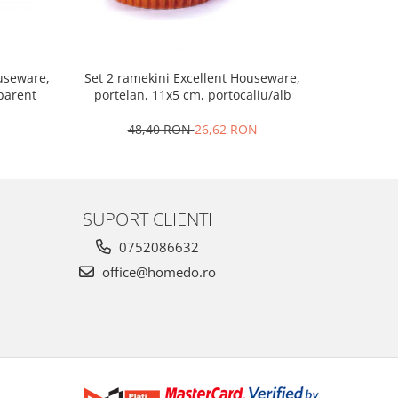
Set 2 ramekini Excellent Houseware,
Platou bra
ouseware,
portelan, 11x5 cm, portocaliu/alb
le
sparent
48,40 RON
26,62 RON
4
SUPORT CLIENTI
0752086632
office@homedo.ro