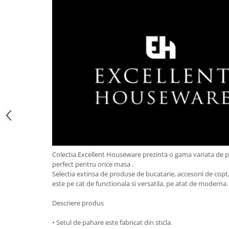
Obiecte mobilier
Accesorii mobilier
Dulapuri
Etajere
Rafturi
Ustensile pentru gatit
Ascutitori cutite
Cutite
Decojitoare fructe si legume
Foarfece alimentare
Mojare
Perii si bureti
Colectia Excellent Houseware prezinta o gama variata de 
perfect pentru orice masa .
Polonice, clesti, spatule, linguri
Selectia extinsa de produse de bucatarie, accesorii de copt, 
Prese, tocatoare si feliatoare
este pe cat de functionala si versatila, pe atat de moderna
alimente
Razatori
Descriere produs
Seturi ustensile bucatarie
• Setul de pahare este fabricat din sticla.
Site