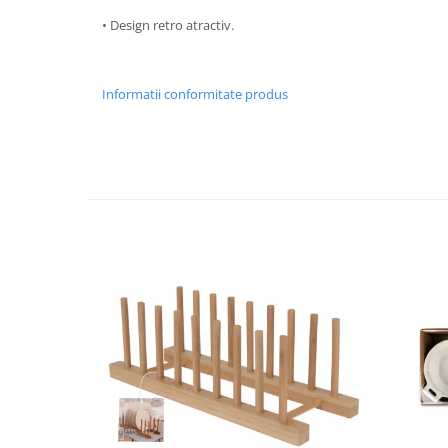
Strecuratori
• Design retro atractiv.
Tocatoare de bucatarie
Adaptor plita
Informatii conformitate produs
Aprinzatoare aragaz
Arzatoare
Cantare de bucatarie
Dispesere detergent
Mixere
Odorizant frigider
Pensule bucatarie
Prosoape bucatarie
Seturi cutite
Ustensile de masurat
Ustensile fragezire carne
Ustensile gatire la aburi
Vase pentru gatit
Capace pentru vase