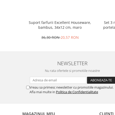
Oale si cratite
Tavi copt
Tigai
Set 3 
Suport farfurii Excellent Houseware,
Vesela si tacamuri
portel
bambus, 34x12 cm, maro
Boluri
36,30 RON
20,57 RON
Farfurii
Scurgatoare vase
Seturi de tacamuri
Suporturi pentru tacamuri
NEWSLETTER
Cani
Nu rata ofertele si promotiile noastre
Cesti
Pahare
Scrumiere
Vreau sa primesc newsletter cu promotiile magazinului.
Afla mai multe in
Politica de Confidentialitate
Seturi vesela
Suporturi farfurii
Suporturi pahare, cesti, cani
MAGAZINUL MEU
CLIENTI
Untiere