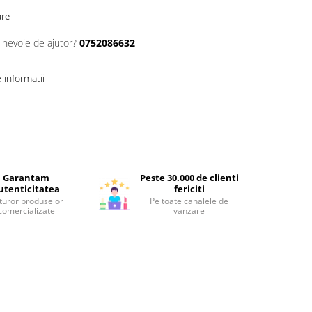
are
i nevoie de ajutor?
0752086632
informatii
Garantam
Peste 30.000 de clienti
utenticitatea
fericiti
turor produselor
Pe toate canalele de
comercializate
vanzare