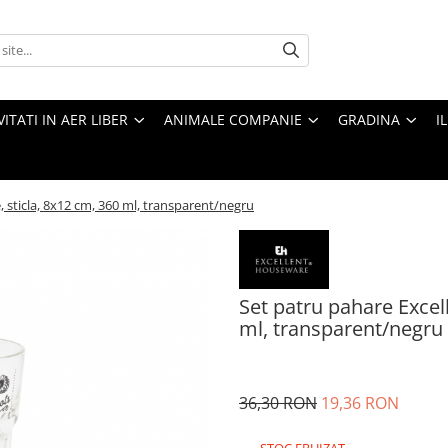
VITATI IN AER LIBER
ANIMALE COMPANIE
GRADINA
I
 sticla, 8x12 cm, 360 ml, transparent/negru
Set patru pahare Excel
ml, transparent/negru
36,30 RON
19,36 RON
STOC EPUIZAT