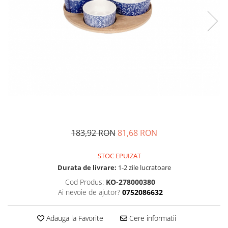
Fructiere si cosuri
Rafturi
Ceasuri decorative
Rucsacuri
Naproane si capace acoperire
Suporturi
Covorase intrare
alimente
Suporturi si rame fotografii
Oliviere si solnite
Odorizante
Platouri servire
Odorizante auto
Suporturi oale
Odorizante camera
Tavi servire
Seturi desen
Seturi servire tapas
Sosiere
Suport servetele
183,92 RON
81,68 RON
Depozitare alimente
Caserole
STOC EPUIZAT
Cutii Alimentare
Durata de livrare:
1-2 zile lucratoare
Cutii pentru paine
Cod Produs:
KO-278000380
Recipiente si borcane
Ai nevoie de ajutor?
0752086632
Organizatoare frigider
Recipiente condimente
Adauga la Favorite
Cere informatii