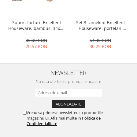
Ustensile cofetarie si patiserie
Ramekin
Set 3 ramekini Excellent
Suport farfurii Excellent
Tavi si forme prajituri
Houseware, portelan,
Houseware, bambus, 34x12
Aparate prajituri
13x10x4 cm, 130 ml, rotund
cm, maro
54,45 RON
36,30 RON
Facalete
30,25 RON
20,57 RON
Forme briose
Lumanari tort
Ornare, insiropare si decorare
prajituri
NEWSLETTER
Portionatoare si feliatoare
Nu rata ofertele si promotiile noastre
Posuri si duiuri
Raclete patiserie
Suporturi prajituri
Tavi detasabile
Vreau sa primesc newsletter cu promotiile
Tavi si forme fursecuri
magazinului. Afla mai multe in
Politica de
Confidentialitate
Ustensile antiaderente
Ustensile de masura