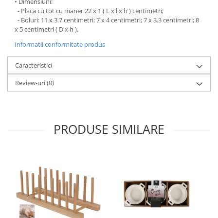
• Dimensiuni:
- Placa cu tot cu maner 22 x 1 ( L x l x h ) centimetri;
Oale si cratite
- Boluri: 11 x 3.7 centimetri; 7 x 4 centimetri; 7 x 3.3 centimetri; 8
Tavi copt
x 5 centimetri ( D x h ).
Tigai
Informatii conformitate produs
Vesela si tacamuri
Boluri
Caracteristici
Farfurii
Review-uri
(0)
Scurgatoare vase
Seturi de tacamuri
Suporturi pentru tacamuri
PRODUSE SIMILARE
Cani
Cesti
Pahare
Scrumiere
Seturi vesela
Suporturi farfurii
Suporturi pahare, cesti, cani
Untiere