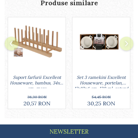
Produse similare
Lumanari tort
Ornare, insiropare si decorare
prajituri
Portionatoare si feliatoare
Posuri si duiuri
Raclete patiserie
Suporturi prajituri
Tavi detasabile
Tavi si forme fursecuri
Ustensile antiaderente
Ustensile de masura
Set 3 ramekini Excellent
Suport farfurii Excellent
Houseware, portelan,
Houseware, bambus, 34x12
13x10x4 cm, 130 ml, rotund
cm, maro
54,45 RON
36,30 RON
30,25 RON
20,57 RON
NEWSLETTER