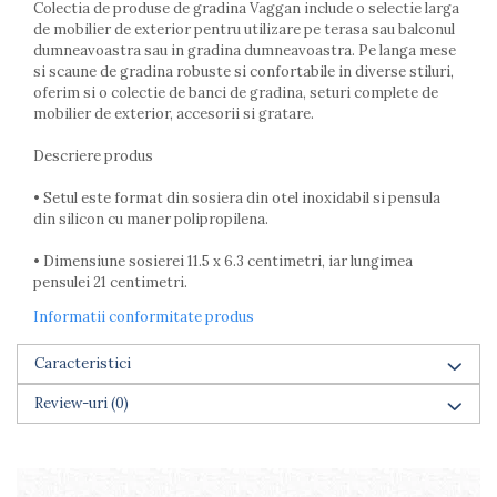
Colectia de produse de gradina Vaggan include o selectie larga
Farfurii
de mobilier de exterior pentru utilizare pe terasa sau balconul
Scurgatoare vase
dumneavoastra sau in gradina dumneavoastra. Pe langa mese
Seturi de tacamuri
si scaune de gradina robuste si confortabile in diverse stiluri,
oferim si o colectie de banci de gradina, seturi complete de
Suporturi pentru tacamuri
mobilier de exterior, accesorii si gratare.
Cani
Cesti
Descriere produs
Pahare
• Setul este format din sosiera din otel inoxidabil si pensula
Scrumiere
din silicon cu maner polipropilena.
Seturi vesela
Suporturi farfurii
• Dimensiune sosierei 11.5 x 6.3 centimetri, iar lungimea
Suporturi pahare, cesti, cani
pensulei 21 centimetri.
Untiere
Informatii conformitate produs
Ustensile cofetarie si patiserie
Caracteristici
Ramekin
Tavi si forme prajituri
Review-uri
(0)
Aparate prajituri
Facalete
Forme briose