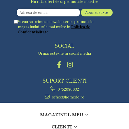
Nu rata ofertele si promotiile noastre
Vreau sa primesc newsletter cu promotiile
magazinului. Afla mai multe in
Politica de
Confidentialitate
SOCIAL
Urmareste-ne in social media
SUPORT CLIENTI
0752086632
office@homedo.ro
MAGAZINUL MEU
CLIENTI