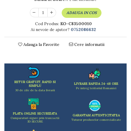
Dulapuri
Etajere
ADAUGA IN COS
Rafturi
Ustensile pentru gatit
Cod Produs:
KO-C83500010
Ai nevoie de ajutor?
0752086632
Ascutitori cutite
Cutite
Adauga la Favorite
Cere informatii
Decojitoare fructe si legume
Foarfece alimentare
Mojare
Perii si bureti
Polonice, clesti, spatule, linguri
Prese, tocatoare si feliatoare alimente
RETUR GRATUIT, RAPID SI
LIVRARE RAPIDA 24-48 ORE
SIMPLU
Razatori
Pe intreg teritoriul Romaniei
30 de zile de la data livrarii
Seturi ustensile bucatarie
Site
Strecuratori
PLATA ONLINE SECURIZATA
Tocatoare de bucatarie
GARANTAM AUTENTICITATEA
Cumparaturi sigure prin tranzactii
Tuturor produselor comercializate
Adaptor plita
3D SECURE
Aprinzatoare aragaz