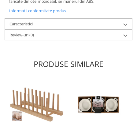
faricate din otel inoxidabil, iar manerul din ABS.
Oale si cratite
Informatii conformitate produs
Tavi copt
Tigai
Caracteristici
Vesela si tacamuri
Review-uri
(0)
Boluri
Farfurii
Scurgatoare vase
PRODUSE SIMILARE
Seturi de tacamuri
Suporturi pentru tacamuri
Cani
Cesti
Pahare
Scrumiere
Seturi vesela
Suporturi farfurii
Suporturi pahare, cesti, cani
Untiere