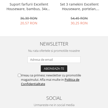
Set 3 ramekini Excellent
Suport farfurii Excellent
Ustensile cofetarie si patiserie
Houseware, portelan,
Houseware, bambus, 34x12
Ramekin
13x10x4 cm, 130 ml, rotund
cm, maro
54,45 RON
36,30 RON
Tavi si forme prajituri
30,25 RON
20,57 RON
Aparate prajituri
Facalete
Forme briose
NEWSLETTER
Lumanari tort
Ornare, insiropare si decorare
Nu rata ofertele si promotiile noastre
prajituri
Portionatoare si feliatoare
Posuri si duiuri
Raclete patiserie
Vreau sa primesc newsletter cu promotiile
magazinului. Afla mai multe in
Politica de
Suporturi prajituri
Confidentialitate
Tavi detasabile
Tavi si forme fursecuri
SOCIAL
Ustensile antiaderente
Urmareste-ne in social media
Ustensile de masura