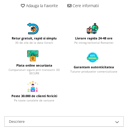
Obiecte mobilier
Adauga la Favorite
Cere informatii
Accesorii mobilier
Dulapuri
Etajere
Rafturi
Ustensile pentru gatit
Retur gratuit, rapid si simplu
Livrare rapida 24-48 ore
30 de zile de la data livrarii
Pe intreg teritoriul Romaniei
Ascutitori cutite
Cutite
Decojitoare fructe si legume
Plata online securizata
Garantam autenticitatea
Foarfece alimentare
Cumparaturi sigure prin tranzactii 3D
Tuturor produselor comercializate
SECURE
Mojare
Perii si bureti
Polonice, clesti, spatule, linguri
Peste 30.000 de clienti fericiti
Prese, tocatoare si feliatoare
Pe toate canalele de vanzare
alimente
Razatori
Seturi ustensile bucatarie
Descriere
Site