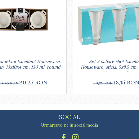
Set 3 pahare shot Excell
ramekini Excellent Houseware,
Houseware, sticla, 5x8.5 cm,
an, 13x10x4 cm, 130 ml, rotund
transparent
18,15 RO
30,25 RON
30,25 RON
54,45 RON
SOCIAL
Urmareste-ne in social media