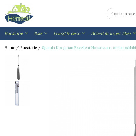
Bucatarie
Baie
Living & deco
Activitati in aer liber
Animale companie
Gradina
Iluminat, Electrice & Accesorii
Accesorii Bauturi
Accesorii baie
Cutii depozitare
Articole drumetii si camping
Accesorii pisici
Accesorii gradina
Accesorii telefoane & PC
Bucatarie
Baie
Living & deco
Activitati in aer liber
Ceainice si accesorii ceai
Cosuri gunoi
Cosmetice
Ceainice camping
Pompe si furtunuri
Accesorii telefoane
Litiere
Home /
Bucatarie /
Spatula Koopman Excellent Houseware, otel inoxidabil
Espressoare si accesorii cafea
Cosuri rufe
Medicamente
Pelerine ploaie
PC & Periferice
Articole antidaunatori gradina
Frapiere
Cantare de baie
Universale
Saci de dormit
Acumulatori si baterii
Ghivece si ustensile plante
Ibrice
Mopuri, maturi si galeti
Sticle apa drumetii
Obiecte de mobilier
Baterii
Gratare si ustensile gratar
Suporturi si accesorii vin
Perii toaleta
Termosuri
Cuiere
Electrice
Gratare
Accesorii servire bauturi
Role scame
Ustensile camping si drumetii
Dulapuri si organizatoare
Foarfece
Ustensile gratar
Biberoane
Seturi accesorii
Accesorii biciclete
Mese
Prelungitoare
Seminee si organizatoare lemne
Forme gheata
Seturi curatenie
Opritor usa
Genti
Tocatoare electrice
Prese si storcatoare
Suporturi cada
Stergatoare geamuri
Rafturi si etajere
Genti bicicleta
Iluminat
Shakere
Uscatoare Haine
Suporturi
Genti plaja
Corpuri iluminat exterior
Sticle apa
Obiecte mobilier
Umerase
Genti termorezistente
Led
Articole pentru servire
Etajere
Decoratiuni
Paturi
Fructiere si cosuri
Rafturi
Ceasuri decorative