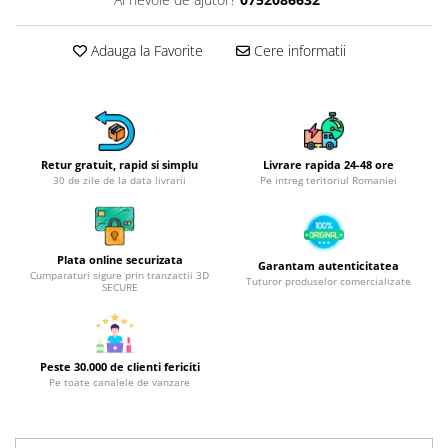
Obiecte mobilier
Accesorii mobilier
Adauga la Favorite
Cere informatii
Dulapuri
Etajere
Rafturi
Ustensile pentru gatit
Ascutitori cutite
Retur gratuit, rapid si simplu
Livrare rapida 24-48 ore
30 de zile de la data livrarii
Pe intreg teritoriul Romaniei
Cutite
Decojitoare fructe si legume
Foarfece alimentare
Plata online securizata
Garantam autenticitatea
Mojare
Cumparaturi sigure prin tranzactii 3D
Tuturor produselor comercializate
SECURE
Perii si bureti
Polonice, clesti, spatule, linguri
Prese, tocatoare si feliatoare
alimente
Peste 30.000 de clienti fericiti
Pe toate canalele de vanzare
Razatori
Seturi ustensile bucatarie
Site