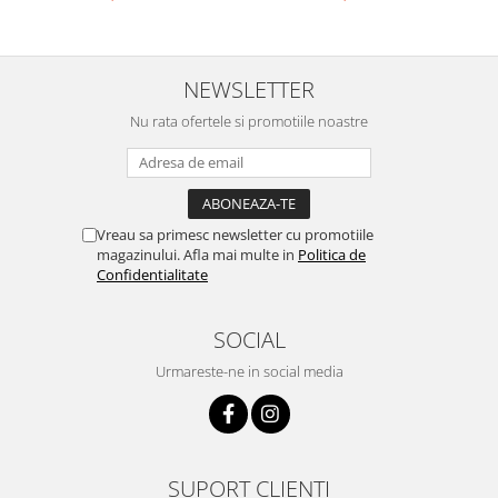
Ustensile cofetarie si patiserie
Ramekin
NEWSLETTER
Tavi si forme prajituri
Aparate prajituri
Nu rata ofertele si promotiile noastre
Facalete
Forme briose
Lumanari tort
Ornare, insiropare si decorare
Vreau sa primesc newsletter cu promotiile
prajituri
magazinului. Afla mai multe in
Politica de
Confidentialitate
Portionatoare si feliatoare
Posuri si duiuri
SOCIAL
Raclete patiserie
Suporturi prajituri
Urmareste-ne in social media
Tavi detasabile
Tavi si forme fursecuri
Ustensile antiaderente
SUPORT CLIENTI
Ustensile de masura