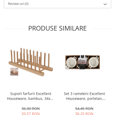
Review-uri
(0)
Oale si cratite
Tavi copt
Tigai
PRODUSE SIMILARE
Vesela si tacamuri
Boluri
Farfurii
Scurgatoare vase
Seturi de tacamuri
Suporturi pentru tacamuri
Cani
Cesti
Pahare
Scrumiere
Set 3 ramekini Excellent
Suport farfurii Excellent
Seturi vesela
Houseware, portelan,
Houseware, bambus, 34x12
Suporturi farfurii
13x10x4 cm, 130 ml, rotund
cm, maro
Suporturi pahare, cesti, cani
54,45 RON
36,30 RON
30,25 RON
20,57 RON
Untiere