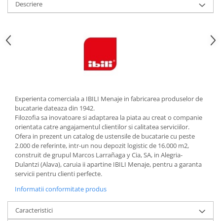
Descriere
Strecuratori
Tocatoare de bucatarie
Adaptor plita
Aprinzatoare aragaz
Arzatoare
Cantare de bucatarie
Dispesere detergent
Experienta comerciala a IBILI Menaje in fabricarea produselor de
Mixere
bucatarie dateaza din 1942.
Odorizant frigider
Filozofia sa inovatoare si adaptarea la piata au creat o companie
orientata catre angajamentul clientilor si calitatea serviciilor.
Pensule bucatarie
Ofera in prezent un catalog de ustensile de bucatarie cu peste
Prosoape bucatarie
2.000 de referinte, intr-un nou depozit logistic de 16.000 m2,
Seturi cutite
construit de grupul Marcos Larrañaga y Cia, SA, in Alegria-
Dulantzi (Alava), caruia ii apartine IBILI Menaje, pentru a garanta
Ustensile de masurat
servicii pentru clienti perfecte.
Ustensile fragezire carne
Informatii conformitate produs
Ustensile gatire la aburi
Vase pentru gatit
Caracteristici
Capace pentru vase