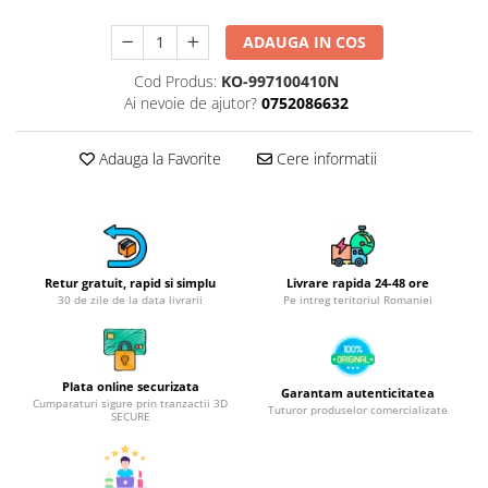
Obiecte mobilier
Accesorii mobilier
ADAUGA IN COS
Dulapuri
Cod Produs:
KO-997100410N
Etajere
Ai nevoie de ajutor?
0752086632
Rafturi
Ustensile pentru gatit
Adauga la Favorite
Cere informatii
Ascutitori cutite
Cutite
Decojitoare fructe si legume
Foarfece alimentare
Retur gratuit, rapid si simplu
Livrare rapida 24-48 ore
Mojare
30 de zile de la data livrarii
Pe intreg teritoriul Romaniei
Perii si bureti
Polonice, clesti, spatule, linguri
Prese, tocatoare si feliatoare
Plata online securizata
Garantam autenticitatea
alimente
Cumparaturi sigure prin tranzactii 3D
Tuturor produselor comercializate
SECURE
Razatori
Seturi ustensile bucatarie
Site