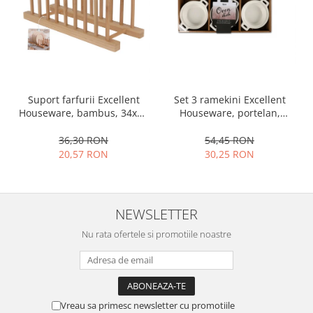
Ustensile cofetarie si patiserie
Ramekin
Tavi si forme prajituri
Aparate prajituri
Facalete
Set 3 ramekini Excellent
Suport farfurii Excellent
Forme briose
Houseware, portelan,
Houseware, bambus, 34x12
13x10x4 cm, 130 ml, rotund
cm, maro
Lumanari tort
54,45 RON
36,30 RON
Ornare, insiropare si decorare
30,25 RON
20,57 RON
prajituri
Portionatoare si feliatoare
Posuri si duiuri
NEWSLETTER
Raclete patiserie
Suporturi prajituri
Nu rata ofertele si promotiile noastre
Tavi detasabile
Tavi si forme fursecuri
Ustensile antiaderente
Ustensile de masura
Vreau sa primesc newsletter cu promotiile