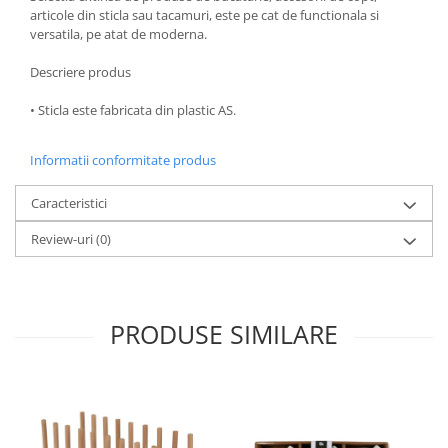
articole din sticla sau tacamuri, este pe cat de functionala si
Oale si cratite
versatila, pe atat de moderna.
Tavi copt
Descriere produs
Tigai
Vesela si tacamuri
• Sticla este fabricata din plastic AS.
Boluri
Farfurii
Informatii conformitate produs
Scurgatoare vase
Caracteristici
Seturi de tacamuri
Suporturi pentru tacamuri
Review-uri
(0)
Cani
Cesti
Pahare
PRODUSE SIMILARE
Scrumiere
Seturi vesela
Suporturi farfurii
Suporturi pahare, cesti, cani
Untiere