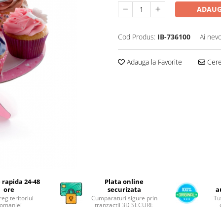
ADAUG
Cod Produs:
IB-736100
Ai nevo
Adauga la Favorite
Cere 
 rapida 24-48
Plata online
ore
securizata
a
reg teritoriul
Cumparaturi sigure prin
Tu
omaniei
tranzactii 3D SECURE