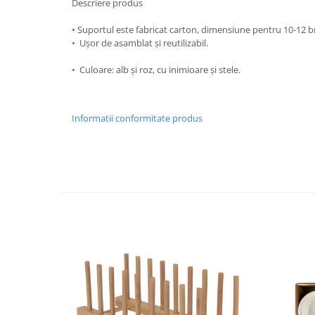
Descriere produs
Strecuratori
• Suportul este fabricat carton, dimensiune pentru 10-12 b
Tocatoare de bucatarie
• Ușor de asamblat și reutilizabil.
Adaptor plita
• Culoare: alb și roz, cu inimioare și stele.
Aprinzatoare aragaz
Arzatoare
Cantare de bucatarie
Informatii conformitate produs
Dispesere detergent
Mixere
Odorizant frigider
Pensule bucatarie
Prosoape bucatarie
Seturi cutite
Ustensile de masurat
Ustensile fragezire carne
Ustensile gatire la aburi
Vase pentru gatit
Capace pentru vase