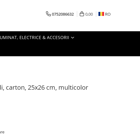
0752086632
0,00
RO
LUMINAT, ELECTRICE & ACCESORII
li, carton, 25x26 cm, multicolor
are