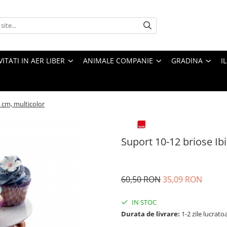
VITATI IN AER LIBER
ANIMALE COMPANIE
GRADINA
I
6 cm, multicolor
Suport 10-12 briose Ibi
60,50 RON
35,09 RON
IN STOC
Durata de livrare:
1-2 zile lucrato