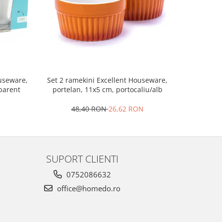
Set 2 ramekini Excellent Houseware,
Platou bra
ouseware,
portelan, 11x5 cm, portocaliu/alb
le
sparent
48,40 RON
26,62 RON
4
SUPORT CLIENTI
0752086632
office@homedo.ro