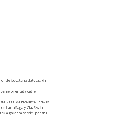
lor de bucatarie dateaza din
mpanie orientata catre
te 2.000 de referinte, intr-un
os Larrañaga y Cia, SA, in
ntru a garanta servicii pentru