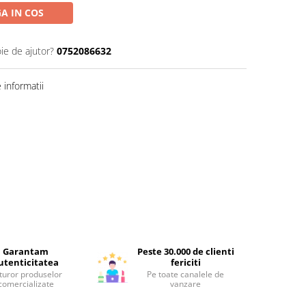
A IN COS
ie de ajutor?
0752086632
informatii
Garantam
Peste 30.000 de clienti
utenticitatea
fericiti
turor produselor
Pe toate canalele de
comercializate
vanzare