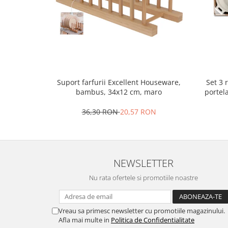
Oale si cratite
Tavi copt
Tigai
Vesela si tacamuri
Boluri
Farfurii
Set 3 
Suport farfurii Excellent Houseware,
portel
bambus, 34x12 cm, maro
Scurgatoare vase
Seturi de tacamuri
36,30 RON
20,57 RON
Suporturi pentru tacamuri
Cani
Cesti
Pahare
NEWSLETTER
Scrumiere
Nu rata ofertele si promotiile noastre
Seturi vesela
Suporturi farfurii
Vreau sa primesc newsletter cu promotiile magazinului.
Suporturi pahare, cesti, cani
Afla mai multe in
Politica de Confidentialitate
Untiere