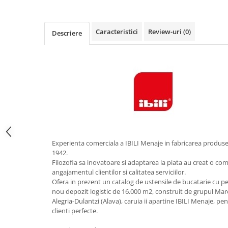
Obiecte mobilier
Accesorii mobilier
Dulapuri
Caracteristici
Review-uri
(0)
Descriere
Etajere
Rafturi
Ustensile pentru gatit
Ascutitori cutite
Cutite
Decojitoare fructe si legume
Foarfece alimentare
Mojare
Experienta comerciala a IBILI Menaje in fabricarea produse
Perii si bureti
1942.
Filozofia sa inovatoare si adaptarea la piata au creat o co
Polonice, clesti, spatule, linguri
angajamentul clientilor si calitatea serviciilor.
Prese, tocatoare si feliatoare
Ofera in prezent un catalog de ustensile de bucatarie cu pes
alimente
nou depozit logistic de 16.000 m2, construit de grupul Marc
Razatori
Alegria-Dulantzi (Alava), caruia ii apartine IBILI Menaje, pe
clienti perfecte.
Seturi ustensile bucatarie
Site