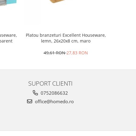
Set 2 ra
ouseware,
Platou branzeturi Excellent Houseware,
portela
sparent
lemn, 26x20x8 cm, maro
4
49,61 RON
27,83 RON
SUPORT CLIENTI
0752086632
office@homedo.ro