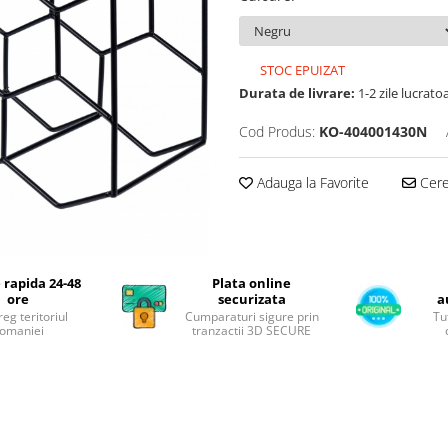
STOC EPUIZAT
Durata de livrare:
1-2 zile lucrato
Cod Produs:
KO-404001430N
Adauga la Favorite
Cere 
 rapida 24-48
Plata online
ore
securizata
a
reg teritoriul
Cumparaturi sigure prin
Tu
omaniei
tranzactii 3D SECURE