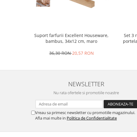
Oale si cratite
Tavi copt
Tigai
Vesela si tacamuri
Set 3 
Suport farfurii Excellent Houseware,
Boluri
portel
bambus, 34x12 cm, maro
Farfurii
36,30 RON
20,57 RON
Scurgatoare vase
Seturi de tacamuri
Suporturi pentru tacamuri
Cani
NEWSLETTER
Cesti
Nu rata ofertele si promotiile noastre
Pahare
Scrumiere
Seturi vesela
Vreau sa primesc newsletter cu promotiile magazinului.
Afla mai multe in
Politica de Confidentialitate
Suporturi farfurii
Suporturi pahare, cesti, cani
Untiere