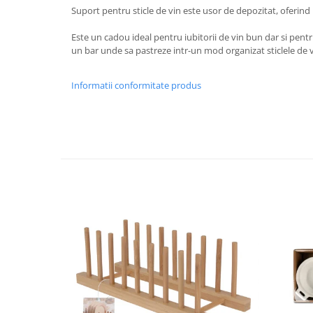
Suport pentru sticle de vin este usor de depozitat, oferin
Strecuratori
Tocatoare de bucatarie
Este un cadou ideal pentru iubitorii de vin bun dar si pentr
un bar unde sa pastreze intr-un mod organizat sticlele de v
Adaptor plita
Aprinzatoare aragaz
Informatii conformitate produs
Arzatoare
Cantare de bucatarie
Dispesere detergent
Mixere
Odorizant frigider
Pensule bucatarie
Prosoape bucatarie
Seturi cutite
Ustensile de masurat
Ustensile fragezire carne
Ustensile gatire la aburi
Vase pentru gatit
Capace pentru vase