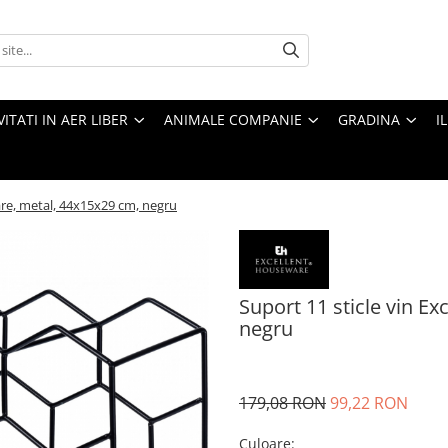
VITATI IN AER LIBER
ANIMALE COMPANIE
GRADINA
I
are, metal, 44x15x29 cm, negru
Suport 11 sticle vin E
negru
179,08 RON
99,22 RON
Culoare
: