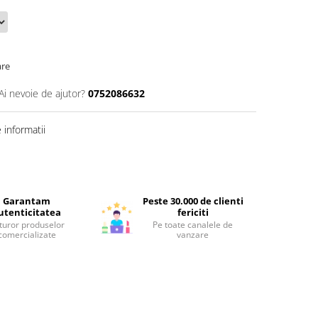
are
Ai nevoie de ajutor?
0752086632
informatii
Garantam
Peste 30.000 de clienti
utenticitatea
fericiti
turor produselor
Pe toate canalele de
comercializate
vanzare