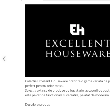
Obiecte mobilier
Accesorii mobilier
Dulapuri
Etajere
Rafturi
Ustensile pentru gatit
Ascutitori cutite
Cutite
Decojitoare fructe si legume
Foarfece alimentare
Mojare
Perii si bureti
Polonice, clesti, spatule, linguri
Colectia Excellent Houseware prezinta o gama variata de 
Prese, tocatoare si feliatoare
perfect pentru orice masa .
alimente
Selectia extinsa de produse de bucatarie, accesorii de copt, 
este pe cat de functionala si versatila, pe atat de moderna
Razatori
Seturi ustensile bucatarie
Descriere produs
Site