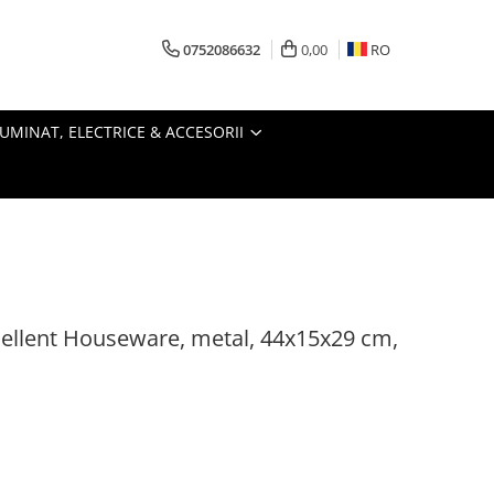
0752086632
0,00
RO
LUMINAT, ELECTRICE & ACCESORII
xcellent Houseware, metal, 44x15x29 cm,