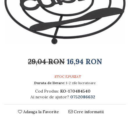
Rucsacuri
Naproane si capace acoperire
Suporturi
Covorase intrare
alimente
Suporturi si rame fotografii
Oliviere si solnite
Odorizante
Platouri servire
Odorizante auto
Suporturi oale
Odorizante camera
Tavi servire
Seturi desen
Seturi servire tapas
Sosiere
Suport servetele
29,04 RON
16,94 RON
Depozitare alimente
Caserole
STOC EPUIZAT
Cutii Alimentare
Durata de livrare:
1-2 zile lucratoare
Cutii pentru paine
Cod Produs:
KO-170484540
Recipiente si borcane
Ai nevoie de ajutor?
0752086632
Organizatoare frigider
Recipiente condimente
Adauga la Favorite
Cere informatii
Obiecte mobilier
Accesorii mobilier