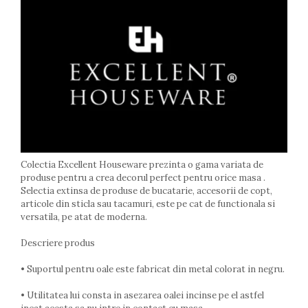
Arzatoare
Cantare de bucatarie
Dispesere detergent
Mixere
Odorizant frigider
Pensule bucatarie
Prosoape bucatarie
Seturi cutite
Ustensile de masurat
Ustensile fragezire carne
Colectia Excellent Houseware prezinta o gama variata de
Ustensile gatire la aburi
produse pentru a crea decorul perfect pentru orice masa .
Selectia extinsa de produse de bucatarie, accesorii de copt,
Vase pentru gatit
articole din sticla sau tacamuri, este pe cat de functionala si
Capace pentru vase
versatila, pe atat de moderna.
Oale si cratite
Descriere produs
Tavi copt
Tigai
• Suportul pentru oale este fabricat din metal colorat in negru.
Vesela si tacamuri
• Utilitatea lui consta in asezarea oalei incinse pe el astfel
Boluri