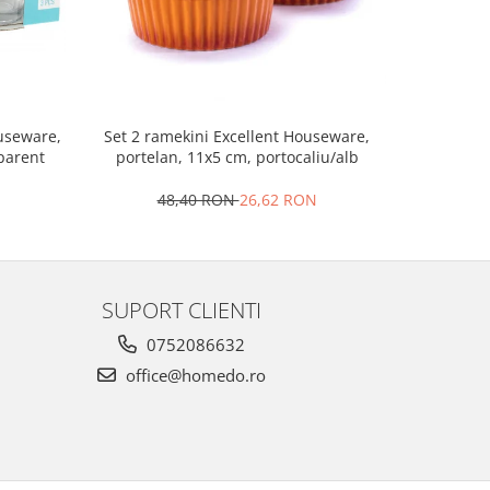
Set 2 ramekini Excellent Houseware,
Platou bra
ouseware,
portelan, 11x5 cm, portocaliu/alb
le
sparent
48,40 RON
26,62 RON
4
SUPORT CLIENTI
0752086632
office@homedo.ro