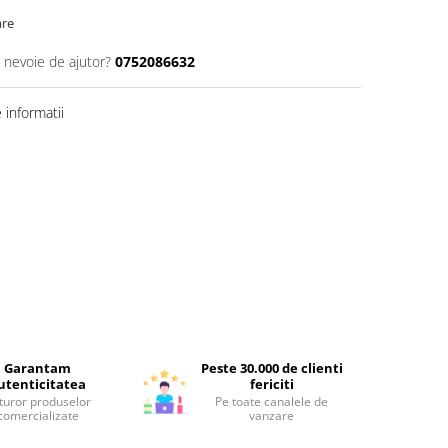
are
i nevoie de ajutor?
0752086632
informatii
Garantam
Peste 30.000 de clienti
utenticitatea
fericiti
turor produselor
Pe toate canalele de
comercializate
vanzare