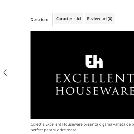
Obiecte mobilier
Accesorii mobilier
Dulapuri
Caracteristici
Review-uri
(0)
Descriere
Etajere
Rafturi
Ustensile pentru gatit
Ascutitori cutite
Cutite
Decojitoare fructe si legume
Foarfece alimentare
Mojare
Perii si bureti
Polonice, clesti, spatule, linguri
Prese, tocatoare si feliatoare
alimente
Razatori
Colectia Excellent Houseware prezinta o gama variata de 
Seturi ustensile bucatarie
perfect pentru orice masa .
Site