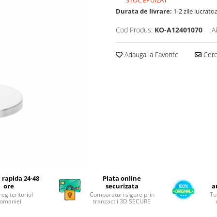
Durata de livrare:
1-2 zile lucrato
Cod Produs:
KO-A12401070
A
Adauga la Favorite
Cere 
 rapida 24-48
Plata online
ore
securizata
a
reg teritoriul
Cumparaturi sigure prin
Tu
omaniei
tranzactii 3D SECURE