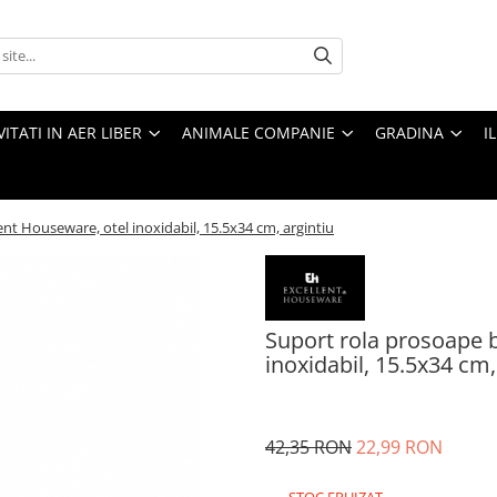
VITATI IN AER LIBER
ANIMALE COMPANIE
GRADINA
I
nt Houseware, otel inoxidabil, 15.5x34 cm, argintiu
Suport rola prosoape b
inoxidabil, 15.5x34 cm,
42,35 RON
22,99 RON
STOC EPUIZAT