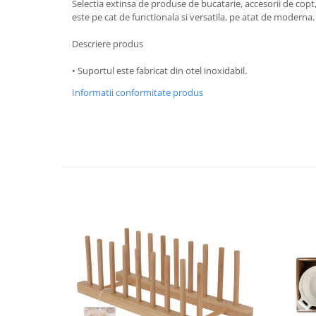
Selectia extinsa de produse de bucatarie, accesorii de copt, 
Strecuratori
este pe cat de functionala si versatila, pe atat de moderna
Tocatoare de bucatarie
Descriere produs
Adaptor plita
• Suportul este fabricat din otel inoxidabil.
Aprinzatoare aragaz
Arzatoare
Informatii conformitate produs
Cantare de bucatarie
Dispesere detergent
Mixere
Odorizant frigider
Pensule bucatarie
Prosoape bucatarie
Seturi cutite
Ustensile de masurat
Ustensile fragezire carne
Ustensile gatire la aburi
Vase pentru gatit
Capace pentru vase