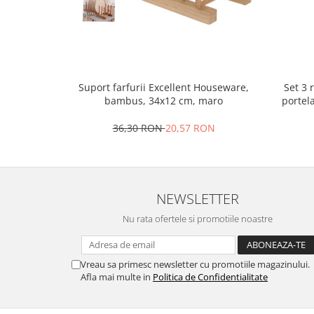
Oale si cratite
Tavi copt
Tigai
Vesela si tacamuri
Set 3 
Suport farfurii Excellent Houseware,
Boluri
portel
bambus, 34x12 cm, maro
Farfurii
36,30 RON
20,57 RON
Scurgatoare vase
Seturi de tacamuri
Suporturi pentru tacamuri
Cani
NEWSLETTER
Cesti
Nu rata ofertele si promotiile noastre
Pahare
Scrumiere
Seturi vesela
Vreau sa primesc newsletter cu promotiile magazinului.
Suporturi farfurii
Afla mai multe in
Politica de Confidentialitate
Suporturi pahare, cesti, cani
Untiere