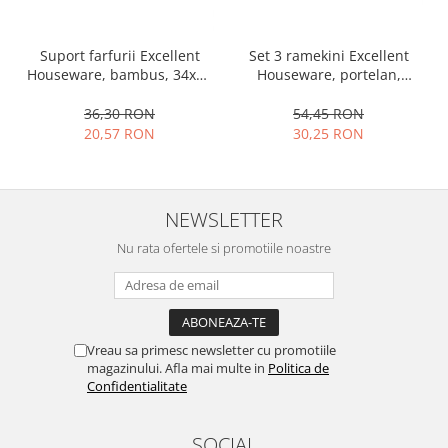
Ustensile cofetarie si patiserie
Ramekin
Set 3 ramekini Excellent
Suport farfurii Excellent
Houseware, portelan,
Houseware, bambus, 34x12
Tavi si forme prajituri
13x10x4 cm, 130 ml, rotund
cm, maro
Aparate prajituri
54,45 RON
36,30 RON
Facalete
30,25 RON
20,57 RON
Forme briose
Lumanari tort
Ornare, insiropare si decorare
NEWSLETTER
prajituri
Nu rata ofertele si promotiile noastre
Portionatoare si feliatoare
Posuri si duiuri
Raclete patiserie
Suporturi prajituri
Vreau sa primesc newsletter cu promotiile
Tavi detasabile
magazinului. Afla mai multe in
Politica de
Tavi si forme fursecuri
Confidentialitate
Ustensile antiaderente
Ustensile de masura
SOCIAL