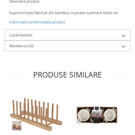
Descriere produs
Oale si cratite
Suportul este fabricat din bambus si poate sustine 6 sticle vin.
Tavi copt
Informatii conformitate produs
Tigai
Vesela si tacamuri
Caracteristici
Boluri
Review-uri
(0)
Farfurii
Scurgatoare vase
Seturi de tacamuri
Suporturi pentru tacamuri
PRODUSE SIMILARE
Cani
Cesti
Pahare
Scrumiere
Seturi vesela
Suporturi farfurii
Suporturi pahare, cesti, cani
Untiere