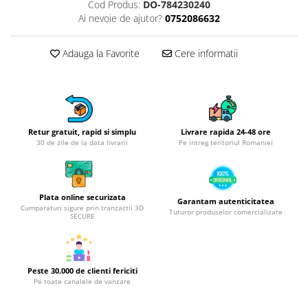
Obiecte mobilier
Cod Produs:
DO-784230240
Ai nevoie de ajutor?
0752086632
Accesorii mobilier
Dulapuri
Adauga la Favorite
Cere informatii
Etajere
Rafturi
Ustensile pentru gatit
Ascutitori cutite
Cutite
Retur gratuit, rapid si simplu
Livrare rapida 24-48 ore
30 de zile de la data livrarii
Pe intreg teritoriul Romaniei
Decojitoare fructe si legume
Foarfece alimentare
Mojare
Plata online securizata
Garantam autenticitatea
Perii si bureti
Cumparaturi sigure prin tranzactii 3D
Tuturor produselor comercializate
SECURE
Polonice, clesti, spatule, linguri
Prese, tocatoare si feliatoare
alimente
Razatori
Peste 30.000 de clienti fericiti
Pe toate canalele de vanzare
Seturi ustensile bucatarie
Site