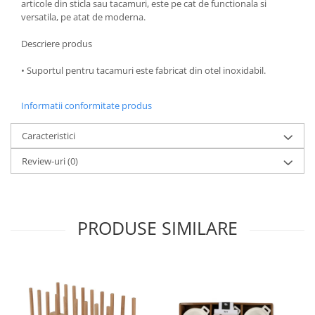
articole din sticla sau tacamuri, este pe cat de functionala si
Oale si cratite
versatila, pe atat de moderna.
Tavi copt
Descriere produs
Tigai
• Suportul pentru tacamuri este fabricat din otel inoxidabil.
Vesela si tacamuri
Boluri
Informatii conformitate produs
Farfurii
Scurgatoare vase
Caracteristici
Seturi de tacamuri
Review-uri
(0)
Suporturi pentru tacamuri
Cani
Cesti
Pahare
PRODUSE SIMILARE
Scrumiere
Seturi vesela
Suporturi farfurii
Suporturi pahare, cesti, cani
Untiere