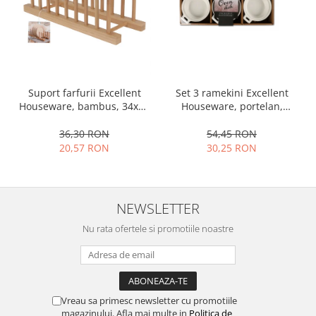
Ustensile cofetarie si patiserie
Ramekin
Tavi si forme prajituri
Aparate prajituri
Facalete
Set 3 ramekini Excellent
Suport farfurii Excellent
Houseware, portelan,
Houseware, bambus, 34x12
Forme briose
13x10x4 cm, 130 ml, rotund
cm, maro
Lumanari tort
54,45 RON
36,30 RON
Ornare, insiropare si decorare
30,25 RON
20,57 RON
prajituri
Portionatoare si feliatoare
Posuri si duiuri
NEWSLETTER
Raclete patiserie
Nu rata ofertele si promotiile noastre
Suporturi prajituri
Tavi detasabile
Tavi si forme fursecuri
Ustensile antiaderente
Vreau sa primesc newsletter cu promotiile
Ustensile de masura
magazinului. Afla mai multe in
Politica de