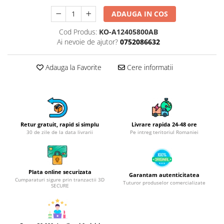
Obiecte mobilier
ADAUGA IN COS
Accesorii mobilier
Dulapuri
Cod Produs:
KO-A12405800AB
Etajere
Ai nevoie de ajutor?
0752086632
Rafturi
Adauga la Favorite
Cere informatii
Ustensile pentru gatit
Ascutitori cutite
Cutite
Decojitoare fructe si legume
Foarfece alimentare
Retur gratuit, rapid si simplu
Livrare rapida 24-48 ore
30 de zile de la data livrarii
Pe intreg teritoriul Romaniei
Mojare
Perii si bureti
Polonice, clesti, spatule, linguri
Plata online securizata
Prese, tocatoare si feliatoare
Garantam autenticitatea
Cumparaturi sigure prin tranzactii 3D
Tuturor produselor comercializate
alimente
SECURE
Razatori
Seturi ustensile bucatarie
Site