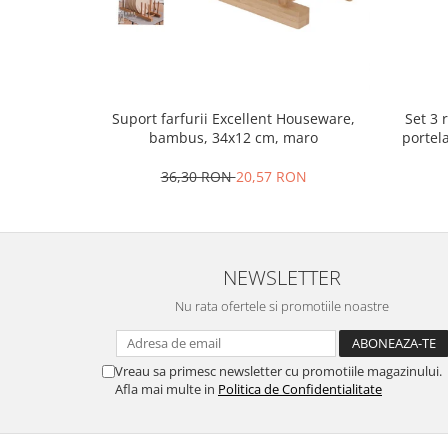
Oale si cratite
Tavi copt
Tigai
Vesela si tacamuri
Set 3 
Suport farfurii Excellent Houseware,
Boluri
portel
bambus, 34x12 cm, maro
Farfurii
36,30 RON
20,57 RON
Scurgatoare vase
Seturi de tacamuri
Suporturi pentru tacamuri
Cani
NEWSLETTER
Cesti
Nu rata ofertele si promotiile noastre
Pahare
Scrumiere
Seturi vesela
Vreau sa primesc newsletter cu promotiile magazinului.
Afla mai multe in
Politica de Confidentialitate
Suporturi farfurii
Suporturi pahare, cesti, cani
Untiere