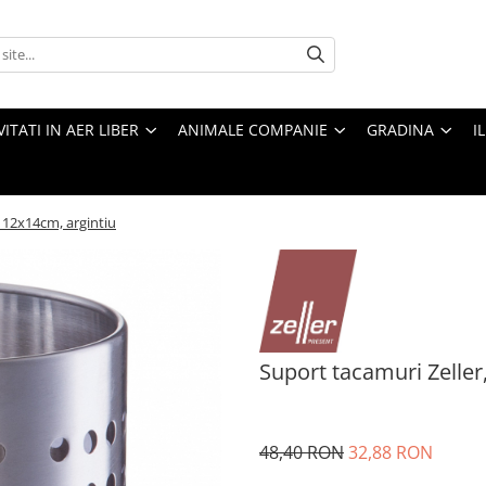
VITATI IN AER LIBER
ANIMALE COMPANIE
GRADINA
I
, 12x14cm, argintiu
Suport tacamuri Zeller,
48,40 RON
32,88 RON