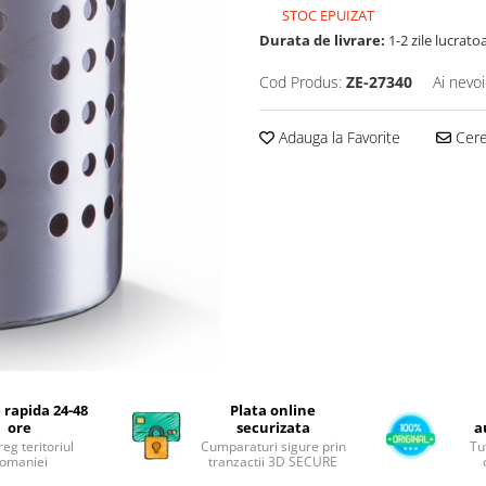
STOC EPUIZAT
Durata de livrare:
1-2 zile lucrato
Cod Produs:
ZE-27340
Ai nevoi
Adauga la Favorite
Cere 
 rapida 24-48
Plata online
ore
securizata
a
reg teritoriul
Cumparaturi sigure prin
Tu
omaniei
tranzactii 3D SECURE