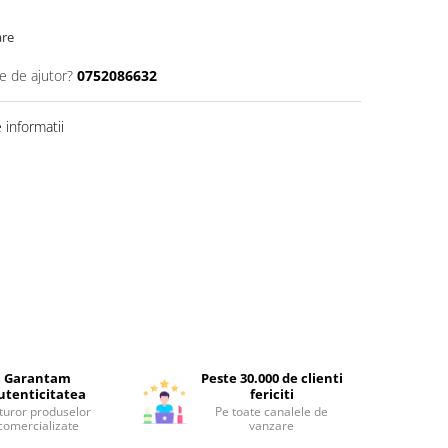
are
e de ajutor?
0752086632
informatii
Garantam
Peste 30.000 de clienti
utenticitatea
fericiti
turor produselor
Pe toate canalele de
comercializate
vanzare