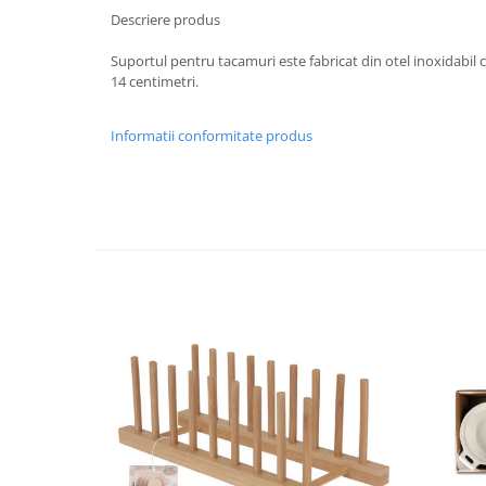
Descriere produs
Strecuratori
Tocatoare de bucatarie
Suportul pentru tacamuri este fabricat din otel inoxidabil 
14 centimetri.
Adaptor plita
Aprinzatoare aragaz
Informatii conformitate produs
Arzatoare
Cantare de bucatarie
Dispesere detergent
Mixere
Odorizant frigider
Pensule bucatarie
Prosoape bucatarie
Seturi cutite
Ustensile de masurat
Ustensile fragezire carne
Ustensile gatire la aburi
Vase pentru gatit
Capace pentru vase