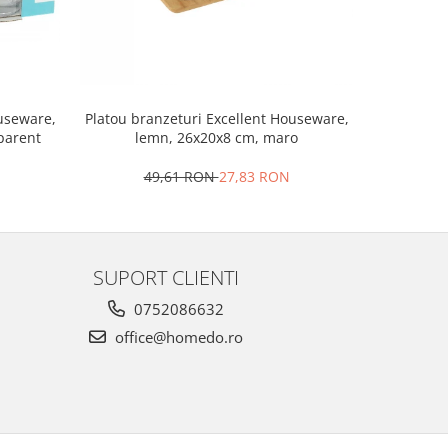
Set 2 ra
ouseware,
Platou branzeturi Excellent Houseware,
portela
sparent
lemn, 26x20x8 cm, maro
4
49,61 RON
27,83 RON
SUPORT CLIENTI
0752086632
office@homedo.ro