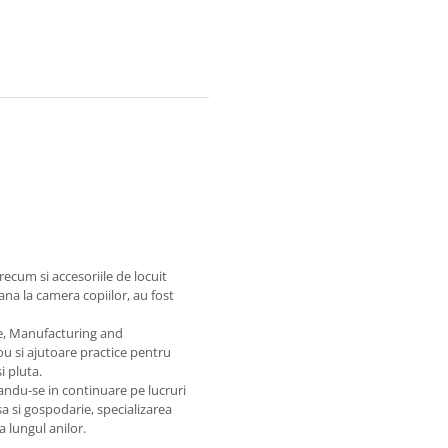
recum si accesoriile de locuit
na la camera copiilor, au fost
te, Manufacturing and
ou si ajutoare practice pentru
i pluta.
ndu-se in continuare pe lucruri
sa si gospodarie, specializarea
 lungul anilor.