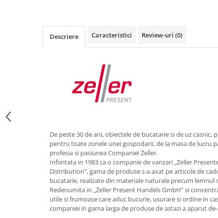
Obiecte mobilier
Accesorii mobilier
Dulapuri
Caracteristici
Review-uri
(0)
Descriere
Etajere
Rafturi
Ustensile pentru gatit
Ascutitori cutite
Cutite
Decojitoare fructe si legume
Foarfece alimentare
Mojare
De peste 30 de ani, obiectele de bucatarie si de uz casnic, p
pentru toate zonele unei gospodarii, de la masa de lucru pa
Perii si bureti
profesia si pasiunea Companiei Zeller.
Polonice, clesti, spatule, linguri
Infiintata in 1983 ca o companie de vanzari „Zeller Presen
Prese, tocatoare si feliatoare
Distribution”, gama de produse s-a axat pe articole de cad
alimente
bucatarie, realizate din materiale naturale precum lemnul s
Redenumita in „Zeller Present Handels GmbH” si concentra
Razatori
utile si frumoase care aduc bucurie, usurare si ordine in ca
Seturi ustensile bucatarie
companiei in gama larga de produse de astazi a aparut de-a
Site