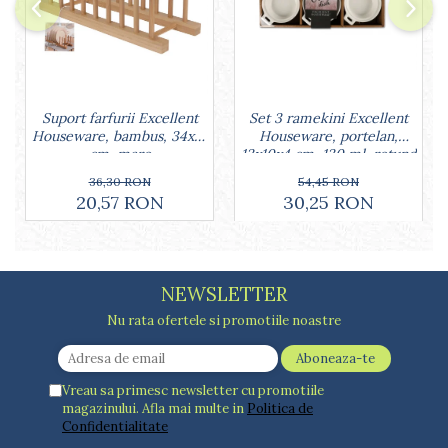
Lumanari tort
Ornare, insiropare si decorare
prajituri
Portionatoare si feliatoare
Posuri si duiuri
Set 3 ramekini Excellent
Suport farfurii Excellent
Raclete patiserie
Houseware, portelan,
Houseware, bambus, 34x12
Suporturi prajituri
13x10x4 cm, 130 ml, rotund
cm, maro
Tavi detasabile
54,45 RON
36,30 RON
Tavi si forme fursecuri
30,25 RON
20,57 RON
Ustensile antiaderente
Ustensile de masura
NEWSLETTER
Nu rata ofertele si promotiile noastre
Vreau sa primesc newsletter cu promotiile
magazinului. Afla mai multe in
Politica de
Confidentialitate