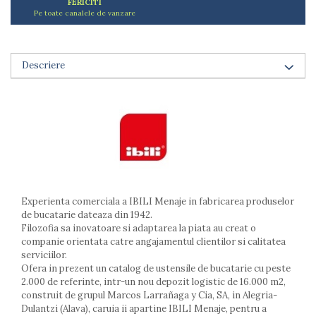
FERICITI
Arzatoare
Pe toate canalele de vanzare
Cantare de bucatarie
Dispesere detergent
Mixere
Descriere
Odorizant frigider
Pensule bucatarie
Prosoape bucatarie
Seturi cutite
Ustensile de masurat
Ustensile fragezire carne
Ustensile gatire la aburi
Vase pentru gatit
Experienta comerciala a IBILI Menaje in fabricarea produselor
de bucatarie dateaza din 1942.
Capace pentru vase
Filozofia sa inovatoare si adaptarea la piata au creat o
Oale si cratite
companie orientata catre angajamentul clientilor si calitatea
Tavi copt
serviciilor.
Ofera in prezent un catalog de ustensile de bucatarie cu peste
Tigai
2.000 de referinte, intr-un nou depozit logistic de 16.000 m2,
Vesela si tacamuri
construit de grupul Marcos Larrañaga y Cia, SA, in Alegria-
Dulantzi (Alava), caruia ii apartine IBILI Menaje, pentru a
Boluri