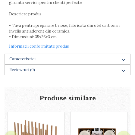
garanta servicii pentru clienti perfecte.
Farfurii
Scurgatoare vase
Descriere produs
Seturi de tacamuri
• Tava pentru preparare briose, fabricata din otel carbon si
Suporturi pentru tacamuri
invelis antiaderent din ceramica.
Cani
• Dimensiuni: 35x26x3 cm.
Cesti
Informatii conformitate produs
Pahare
Scrumiere
Caracteristici
Seturi vesela
Suporturi farfurii
Review-uri
(0)
Suporturi pahare, cesti, cani
Untiere
Ustensile cofetarie si patiserie
Produse similare
Ramekin
Tavi si forme prajituri
Aparate prajituri
Facalete
Forme briose