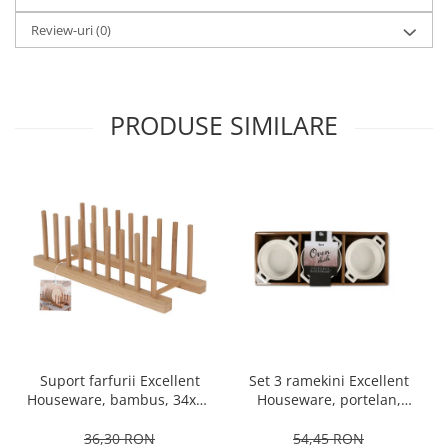
Review-uri
(0)
PRODUSE SIMILARE
Set 3 ramekini Excellent
Suport farfurii Excellent
Houseware, portelan,
Houseware, bambus, 34x12
13x10x4 cm, 130 ml, rotund
cm, maro
54,45 RON
36,30 RON