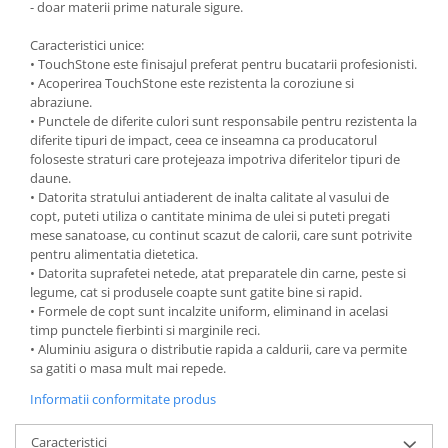
- doar materii prime naturale sigure.
Ustensile cofetarie si patiserie
Caracteristici unice:
Ramekin
• TouchStone este finisajul preferat pentru bucatarii profesionisti.
Tavi si forme prajituri
• Acoperirea TouchStone este rezistenta la coroziune si
abraziune.
Aparate prajituri
• Punctele de diferite culori sunt responsabile pentru rezistenta la
Facalete
diferite tipuri de impact, ceea ce inseamna ca producatorul
Forme briose
foloseste straturi care protejeaza impotriva diferitelor tipuri de
daune.
Lumanari tort
• Datorita stratului antiaderent de inalta calitate al vasului de
Ornare, insiropare si decorare
copt, puteti utiliza o cantitate minima de ulei si puteti pregati
prajituri
mese sanatoase, cu continut scazut de calorii, care sunt potrivite
pentru alimentatia dietetica.
Portionatoare si feliatoare
• Datorita suprafetei netede, atat preparatele din carne, peste si
Posuri si duiuri
legume, cat si produsele coapte sunt gatite bine si rapid.
Raclete patiserie
• Formele de copt sunt incalzite uniform, eliminand in acelasi
timp punctele fierbinti si marginile reci.
Suporturi prajituri
• Aluminiu asigura o distributie rapida a caldurii, care va permite
Tavi detasabile
sa gatiti o masa mult mai repede.
Tavi si forme fursecuri
Informatii conformitate produs
Ustensile antiaderente
Ustensile de masura
Caracteristici