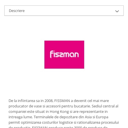
Strecuratori
Descriere
Tocatoare de bucatarie
Adaptor plita
Aprinzatoare aragaz
Arzatoare
Cantare de bucatarie
Dispesere detergent
Mixere
Odorizant frigider
Pensule bucatarie
Prosoape bucatarie
Seturi cutite
Ustensile de masurat
De la infiintarea sa in 2008, FISSMAN a devenit cel mai mare
Ustensile fragezire carne
producator de vase si accesorii pentru bucatarie. Sediul central al
Ustensile gatire la aburi
companiei este situat in Hong Kong si are reprezentante in
intreaga lume. Terminalele de depozitare din Asia si Europa
Vase pentru gatit
permit optimizarea costurilor logistice si rationalizarea procesului
Capace pentru vase
de productie. FISSMAN produce peste 3000 de produse de