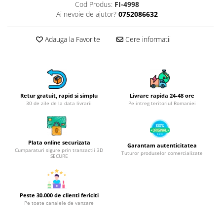
Obiecte mobilier
Cod Produs:
FI-4998
Ai nevoie de ajutor?
0752086632
Accesorii mobilier
Dulapuri
Adauga la Favorite
Cere informatii
Etajere
Rafturi
Ustensile pentru gatit
Ascutitori cutite
Cutite
Retur gratuit, rapid si simplu
Livrare rapida 24-48 ore
30 de zile de la data livrarii
Pe intreg teritoriul Romaniei
Decojitoare fructe si legume
Foarfece alimentare
Mojare
Plata online securizata
Perii si bureti
Garantam autenticitatea
Cumparaturi sigure prin tranzactii 3D
Tuturor produselor comercializate
SECURE
Polonice, clesti, spatule, linguri
Prese, tocatoare si feliatoare
alimente
Razatori
Peste 30.000 de clienti fericiti
Pe toate canalele de vanzare
Seturi ustensile bucatarie
Site