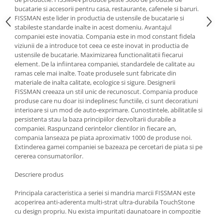
bucatarie si accesorii pentru casa, restaurante, cafenele si baruri.
Oale si cratite
FISSMAN este lider in productia de ustensile de bucatarie si
Tavi copt
stabileste standarde inalte in acest domeniu. Avantajul
companiei este inovatia. Compania este in mod constant fidela
Tigai
viziunii de a introduce tot ceea ce este inovat in productia de
Vesela si tacamuri
ustensile de bucatarie. Maximizarea functionalitatii fiecarui
element. De la infiintarea companiei, standardele de calitate au
Boluri
ramas cele mai inalte. Toate produsele sunt fabricate din
Farfurii
materiale de inalta calitate, ecologice si sigure. Designerii
Scurgatoare vase
FISSMAN creeaza un stil unic de recunoscut. Compania produce
produse care nu doar isi indeplinesc functiile, ci sunt decoratiuni
Seturi de tacamuri
interioare si un mod de auto-exprimare. Cunostintele, abilitatile si
Suporturi pentru tacamuri
persistenta stau la baza principiilor dezvoltarii durabile a
Cani
companiei. Raspunzand cerintelor clientilor in fiecare an,
compania lanseaza pe piata aproximativ 1000 de produse noi.
Cesti
Extinderea gamei companiei se bazeaza pe cercetari de piata si pe
Pahare
cererea consumatorilor.
Scrumiere
Descriere produs
Seturi vesela
Suporturi farfurii
Principala caracteristica a seriei si mandria marcii FISSMAN este
acoperirea anti-aderenta multi-strat ultra-durabila TouchStone
Suporturi pahare, cesti, cani
cu design propriu. Nu exista impuritati daunatoare in compozitie
Untiere