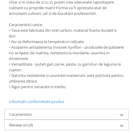
chiar si in viata de zi cu zi, puteti crea adevarate capodopere
Ustensile cofetarie si patiserie
culinare cu propriile maini! Forma va fi apreciata atat de
entuziastii culinari, cat si de bucatarii profesionisti.
Ramekin
Tavi si forme prajituri
Caracteristici unice:
• Tava este fabricata din otel carbon, material foarte durabil si
Aparate prajituri
dur;
Facalete
• Nu se deformeaza la temperaturi ridicate;
Forme briose
• Acoperire antiaderenta Innotek Xynflon - produsele de patiserie
nu se lipesc de matrita, rezistenta la murdarie, usurinta in
Lumanari tort
intretinere;
Ornare, insiropare si decorare
• Versatilitate - puteti gati carne, peste, cu garnituri de legume la
prajituri
cuptor;
• Datorita rezistentei si usurintei manevrarii, este potrivita pentru
Portionatoare si feliatoare
utilizarea zilnica;
Posuri si duiuri
• Sigur pentru sanatate si mediu.
Raclete patiserie
Suporturi prajituri
Informatii conformitate produs
Tavi detasabile
Caracteristici
Tavi si forme fursecuri
Ustensile antiaderente
Review-uri
(0)
Ustensile de masura