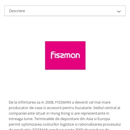
Strecuratori
Descriere
Tocatoare de bucatarie
Adaptor plita
Aprinzatoare aragaz
Arzatoare
Cantare de bucatarie
Dispesere detergent
Mixere
Odorizant frigider
Pensule bucatarie
Prosoape bucatarie
Seturi cutite
Ustensile de masurat
De la infiintarea sa in 2008, FISSMAN a devenit cel mai mare
Ustensile fragezire carne
producator de vase si accesorii pentru bucatarie. Sediul central al
Ustensile gatire la aburi
companiei este situat in Hong Kong si are reprezentante in
intreaga lume. Terminalele de depozitare din Asia si Europa
Vase pentru gatit
permit optimizarea costurilor logistice si rationalizarea procesului
Capace pentru vase
de productie. FISSMAN produce peste 3000 de produse de