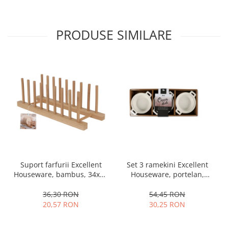
PRODUSE SIMILARE
Set 3 ramekini Excellent
Suport farfurii Excellent
Houseware, portelan,
Houseware, bambus, 34x12
13x10x4 cm, 130 ml, rotund
cm, maro
54,45 RON
36,30 RON
30,25 RON
20,57 RON