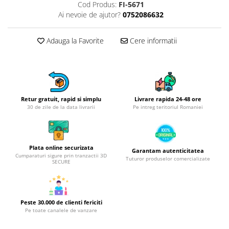
Obiecte mobilier
Cod Produs:
FI-5671
Ai nevoie de ajutor?
0752086632
Accesorii mobilier
Dulapuri
Adauga la Favorite
Cere informatii
Etajere
Rafturi
Ustensile pentru gatit
Ascutitori cutite
Cutite
Retur gratuit, rapid si simplu
Livrare rapida 24-48 ore
30 de zile de la data livrarii
Pe intreg teritoriul Romaniei
Decojitoare fructe si legume
Foarfece alimentare
Mojare
Plata online securizata
Perii si bureti
Garantam autenticitatea
Cumparaturi sigure prin tranzactii 3D
Tuturor produselor comercializate
SECURE
Polonice, clesti, spatule, linguri
Prese, tocatoare si feliatoare
alimente
Razatori
Peste 30.000 de clienti fericiti
Pe toate canalele de vanzare
Seturi ustensile bucatarie
Site