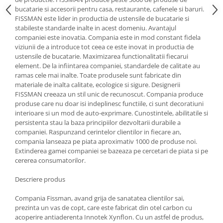
bucatarie si accesorii pentru casa, restaurante, cafenele si baruri.
Oale si cratite
FISSMAN este lider in productia de ustensile de bucatarie si
Tavi copt
stabileste standarde inalte in acest domeniu. Avantajul
companiei este inovatia. Compania este in mod constant fidela
Tigai
viziunii de a introduce tot ceea ce este inovat in productia de
Vesela si tacamuri
ustensile de bucatarie. Maximizarea functionalitatii fiecarui
element. De la infiintarea companiei, standardele de calitate au
Boluri
ramas cele mai inalte. Toate produsele sunt fabricate din
Farfurii
materiale de inalta calitate, ecologice si sigure. Designerii
Scurgatoare vase
FISSMAN creeaza un stil unic de recunoscut. Compania produce
produse care nu doar isi indeplinesc functiile, ci sunt decoratiuni
Seturi de tacamuri
interioare si un mod de auto-exprimare. Cunostintele, abilitatile si
Suporturi pentru tacamuri
persistenta stau la baza principiilor dezvoltarii durabile a
Cani
companiei. Raspunzand cerintelor clientilor in fiecare an,
compania lanseaza pe piata aproximativ 1000 de produse noi.
Cesti
Extinderea gamei companiei se bazeaza pe cercetari de piata si pe
Pahare
cererea consumatorilor.
Scrumiere
Descriere produs
Seturi vesela
Suporturi farfurii
Compania Fissman, avand grija de sanatatea clientilor sai,
prezinta un vas de copt, care este fabricat din otel carbon cu
Suporturi pahare, cesti, cani
acoperire antiaderenta Innotek Xynflon. Cu un astfel de produs,
Untiere