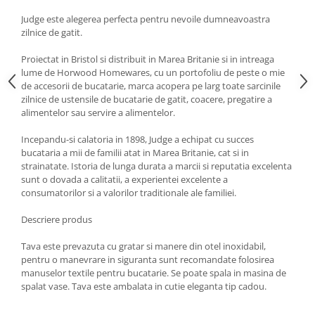
Strecuratori
Judge este alegerea perfecta pentru nevoile dumneavoastra
zilnice de gatit.
Tocatoare de bucatarie
Adaptor plita
Proiectat in Bristol si distribuit in Marea Britanie si in intreaga
Aprinzatoare aragaz
lume de Horwood Homewares, cu un portofoliu de peste o mie
de accesorii de bucatarie, marca acopera pe larg toate sarcinile
Arzatoare
zilnice de ustensile de bucatarie de gatit, coacere, pregatire a
Cantare de bucatarie
alimentelor sau servire a alimentelor.
Dispesere detergent
Incepandu-si calatoria in 1898, Judge a echipat cu succes
Mixere
bucataria a mii de familii atat in ​​Marea Britanie, cat si in
Odorizant frigider
strainatate. Istoria de lunga durata a marcii si reputatia excelenta
sunt o dovada a calitatii, a experientei excelente a
Pensule bucatarie
consumatorilor si a valorilor traditionale ale familiei.
Prosoape bucatarie
Seturi cutite
Descriere produs
Ustensile de masurat
Tava este prevazuta cu gratar si manere din otel inoxidabil,
Ustensile fragezire carne
pentru o manevrare in siguranta sunt recomandate folosirea
manuselor textile pentru bucatarie. Se poate spala in masina de
Ustensile gatire la aburi
spalat vase. Tava este ambalata in cutie eleganta tip cadou.
Vase pentru gatit
Capace pentru vase