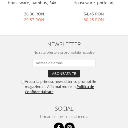
Houseware, portelan,
Houseware, bambus, 34x12
Ustensile cofetarie si patiserie
13x10x4 cm, 130 ml, rotund
cm, maro
54,45 RON
36,30 RON
Ramekin
30,25 RON
20,57 RON
Tavi si forme prajituri
Aparate prajituri
Facalete
NEWSLETTER
Forme briose
Lumanari tort
Nu rata ofertele si promotiile noastre
Ornare, insiropare si decorare
prajituri
Portionatoare si feliatoare
Posuri si duiuri
Vreau sa primesc newsletter cu promotiile
magazinului. Afla mai multe in
Politica de
Raclete patiserie
Confidentialitate
Suporturi prajituri
Tavi detasabile
SOCIAL
Tavi si forme fursecuri
Urmareste-ne in social media
Ustensile antiaderente
Ustensile de masura