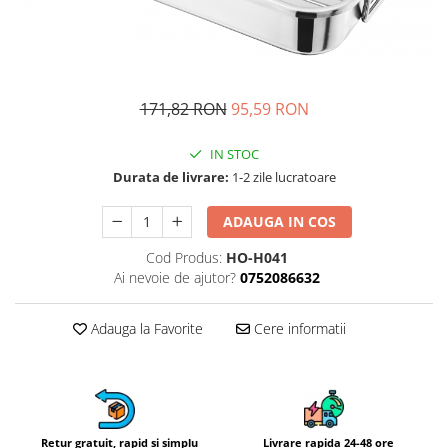
Fructiere si cosuri
Rafturi
Ceasuri decorative
Rucsacuri
Naproane si capace acoperire
Suporturi
Covorase intrare
alimente
Suporturi si rame fotografii
Oliviere si solnite
Odorizante
Platouri servire
171,82 RON
95,59 RON
Odorizante auto
Suporturi oale
Odorizante camera
IN STOC
Tavi servire
Seturi desen
Durata de livrare:
1-2 zile lucratoare
Seturi servire tapas
Sosiere
ADAUGA IN COS
Suport servetele
Cod Produs:
HO-H041
Depozitare alimente
Ai nevoie de ajutor?
0752086632
Caserole
Cutii Alimentare
Adauga la Favorite
Cere informatii
Cutii pentru paine
Recipiente si borcane
Organizatoare frigider
Recipiente condimente
Retur gratuit, rapid si simplu
Livrare rapida 24-48 ore