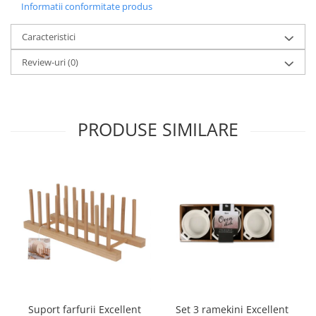
Informatii conformitate produs
Oale si cratite
Tavi copt
Caracteristici
Tigai
Review-uri
(0)
Vesela si tacamuri
Boluri
Farfurii
PRODUSE SIMILARE
Scurgatoare vase
Seturi de tacamuri
Suporturi pentru tacamuri
Cani
Cesti
Pahare
Scrumiere
Seturi vesela
Suporturi farfurii
Suporturi pahare, cesti, cani
Set 3 ramekini Excellent
Suport farfurii Excellent
Untiere