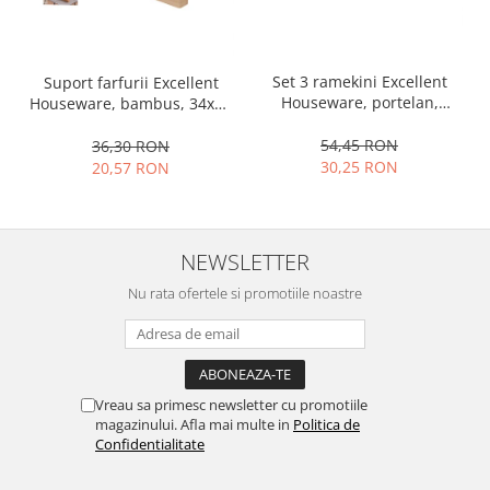
Ustensile cofetarie si patiserie
Ramekin
Set 3 ramekini Excellent
Suport farfurii Excellent
Tavi si forme prajituri
Houseware, portelan,
Houseware, bambus, 34x12
Aparate prajituri
13x10x4 cm, 130 ml, rotund
cm, maro
Facalete
54,45 RON
36,30 RON
30,25 RON
20,57 RON
Forme briose
Lumanari tort
Ornare, insiropare si decorare
prajituri
NEWSLETTER
Portionatoare si feliatoare
Nu rata ofertele si promotiile noastre
Posuri si duiuri
Raclete patiserie
Suporturi prajituri
Tavi detasabile
Vreau sa primesc newsletter cu promotiile
Tavi si forme fursecuri
magazinului. Afla mai multe in
Politica de
Confidentialitate
Ustensile antiaderente
Ustensile de masura