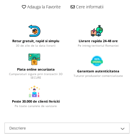
Obiecte mobilier
Adauga la Favorite
Cere informatii
Accesorii mobilier
Dulapuri
Etajere
Rafturi
Ustensile pentru gatit
Retur gratuit, rapid si simplu
Livrare rapida 24-48 ore
30 de zile de la data livrarii
Pe intreg teritoriul Romaniei
Ascutitori cutite
Cutite
Decojitoare fructe si legume
Plata online securizata
Garantam autenticitatea
Foarfece alimentare
Cumparaturi sigure prin tranzactii 3D
Tuturor produselor comercializate
SECURE
Mojare
Perii si bureti
Polonice, clesti, spatule, linguri
Peste 30.000 de clienti fericiti
Prese, tocatoare si feliatoare
Pe toate canalele de vanzare
alimente
Razatori
Seturi ustensile bucatarie
Descriere
Site