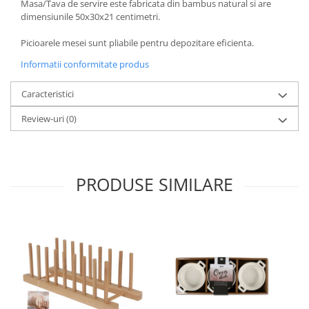
Masa/Tava de servire este fabricata din bambus natural si are
Oale si cratite
dimensiunile 50x30x21 centimetri.
Tavi copt
Picioarele mesei sunt pliabile pentru depozitare eficienta.
Tigai
Informatii conformitate produs
Vesela si tacamuri
Boluri
Caracteristici
Farfurii
Review-uri
(0)
Scurgatoare vase
Seturi de tacamuri
Suporturi pentru tacamuri
PRODUSE SIMILARE
Cani
Cesti
Pahare
Scrumiere
Seturi vesela
Suporturi farfurii
Suporturi pahare, cesti, cani
Untiere