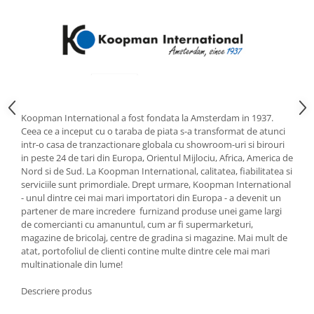
Strecuratori
Tocatoare de bucatarie
Adaptor plita
Aprinzatoare aragaz
Arzatoare
Cantare de bucatarie
Koopman International a fost fondata la Amsterdam in 1937.
Dispesere detergent
Ceea ce a inceput cu o taraba de piata s-a transformat de atunci
intr-o casa de tranzactionare globala cu showroom-uri si birouri
Mixere
in peste 24 de tari din Europa, Orientul Mijlociu, Africa, America de
Odorizant frigider
Nord si de Sud. La Koopman International, calitatea, fiabilitatea si
Pensule bucatarie
serviciile sunt primordiale. Drept urmare, Koopman International
- unul dintre cei mai mari importatori din Europa - a devenit un
Prosoape bucatarie
partener de mare incredere furnizand produse unei game largi
Seturi cutite
de comercianti cu amanuntul, cum ar fi supermarketuri,
Ustensile de masurat
magazine de bricolaj, centre de gradina si magazine. Mai mult de
atat, portofoliul de clienti contine multe dintre cele mai mari
Ustensile fragezire carne
multinationale din lume!
Ustensile gatire la aburi
Vase pentru gatit
Descriere produs
Capace pentru vase