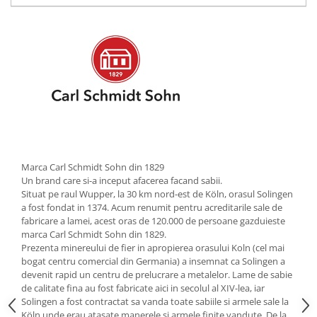
Strecuratori
Tocatoare de bucatarie
Adaptor plita
Aprinzatoare aragaz
Arzatoare
Cantare de bucatarie
Dispesere detergent
Mixere
Odorizant frigider
Marca Carl Schmidt Sohn din 1829
Un brand care si-a inceput afacerea facand sabii.
Pensule bucatarie
Situat pe raul Wupper, la 30 km nord-est de Köln, orasul Solingen
Prosoape bucatarie
a fost fondat in 1374. Acum renumit pentru acreditarile sale de
Seturi cutite
fabricare a lamei, acest oras de 120.000 de persoane gazduieste
marca Carl Schmidt Sohn din 1829.
Ustensile de masurat
Prezenta minereului de fier in apropierea orasului Koln (cel mai
Ustensile fragezire carne
bogat centru comercial din Germania) a insemnat ca Solingen a
Ustensile gatire la aburi
devenit rapid un centru de prelucrare a metalelor. Lame de sabie
de calitate fina au fost fabricate aici in secolul al XIV-lea, iar
Vase pentru gatit
Solingen a fost contractat sa vanda toate sabiile si armele sale la
Capace pentru vase
Köln unde erau atasate manerele si armele finite vandute. De la