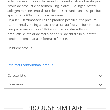
in fabricarea cutitelor si tacamurilor de inalta calitate bazate pe o
Ustensile cofetarie si patiserie
istorie de productie pe termen lung in orasul Solingen. Astazi,
Solingen ramane centrul cutitelor din Germania, unde se produc
Ramekin
aproximativ 90% din cutitele germane.
Tavi si forme prajituri
Deja in 1928 faimoasele linii de produse pentru cutite precum
„Continental”, „Solingia” sau „La Casita” au fost vandute in toata
Aparate prajituri
Europa cu mare succes. 1829 a fost dedicat dezvoltarii si
Facalete
productiei cutitelor de mai bine de 180 de ani si a imbunatatit
Forme briose
continuu combinatia de forma cu functie.
Lumanari tort
Descriere produs
Ornare, insiropare si decorare
prajituri
Portionatoare si feliatoare
Informatii conformitate produs
Posuri si duiuri
Raclete patiserie
Caracteristici
Suporturi prajituri
Review-uri
(0)
Tavi detasabile
Tavi si forme fursecuri
Ustensile antiaderente
PRODUSE SIMILARE
Ustensile de masura