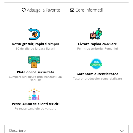
Obiecte mobilier
Accesorii mobilier
Adauga la Favorite
Cere informatii
Dulapuri
Etajere
Rafturi
Ustensile pentru gatit
Retur gratuit, rapid si simplu
Livrare rapida 24-48 ore
30 de zile de la data livrarii
Pe intreg teritoriul Romaniei
Ascutitori cutite
Cutite
Decojitoare fructe si legume
Foarfece alimentare
Plata online securizata
Garantam autenticitatea
Cumparaturi sigure prin tranzactii 3D
Tuturor produselor comercializate
Mojare
SECURE
Perii si bureti
Polonice, clesti, spatule, linguri
Prese, tocatoare si feliatoare
Peste 30.000 de clienti fericiti
Pe toate canalele de vanzare
alimente
Razatori
Seturi ustensile bucatarie
Descriere
Site