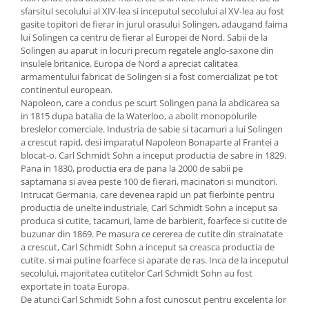
sfarsitul secolului al XIV-lea si inceputul secolului al XV-lea au fost
Oale si cratite
gasite topitori de fierar in jurul orasului Solingen, adaugand faima
Tavi copt
lui Solingen ca centru de fierar al Europei de Nord. Sabii de la
Solingen au aparut in locuri precum regatele anglo-saxone din
Tigai
insulele britanice. Europa de Nord a apreciat calitatea
Vesela si tacamuri
armamentului fabricat de Solingen si a fost comercializat pe tot
continentul european.
Boluri
Napoleon, care a condus pe scurt Solingen pana la abdicarea sa
Farfurii
in 1815 dupa batalia de la Waterloo, a abolit monopolurile
Scurgatoare vase
breslelor comerciale. Industria de sabie si tacamuri a lui Solingen
a crescut rapid, desi imparatul Napoleon Bonaparte al Frantei a
Seturi de tacamuri
blocat-o. Carl Schmidt Sohn a inceput productia de sabre in 1829.
Suporturi pentru tacamuri
Pana in 1830, productia era de pana la 2000 de sabii pe
Cani
saptamana si avea peste 100 de fierari, macinatori si muncitori.
Intrucat Germania, care devenea rapid un pat fierbinte pentru
Cesti
productia de unelte industriale, Carl Schmidt Sohn a inceput sa
Pahare
produca si cutite, tacamuri, lame de barbierit, foarfece si cutite de
buzunar din 1869. Pe masura ce cererea de cutite din strainatate
Scrumiere
a crescut, Carl Schmidt Sohn a inceput sa creasca productia de
Seturi vesela
cutite. si mai putine foarfece si aparate de ras. Inca de la inceputul
Suporturi farfurii
secolului, majoritatea cutitelor Carl Schmidt Sohn au fost
exportate in toata Europa.
Suporturi pahare, cesti, cani
De atunci Carl Schmidt Sohn a fost cunoscut pentru excelenta lor
Untiere