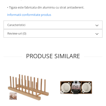
Oale si cratite
• Tigaia este fabricata din aluminiu cu strat antiaderent.
Tavi copt
Informatii conformitate produs
Tigai
Vesela si tacamuri
Caracteristici
Boluri
Review-uri
(0)
Farfurii
Scurgatoare vase
Seturi de tacamuri
PRODUSE SIMILARE
Suporturi pentru tacamuri
Cani
Cesti
Pahare
Scrumiere
Seturi vesela
Suporturi farfurii
Suporturi pahare, cesti, cani
Untiere