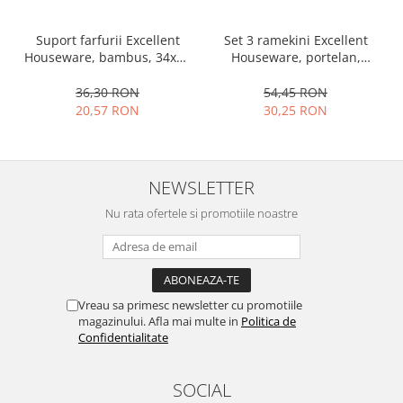
Ustensile cofetarie si patiserie
Set 3 ramekini Excellent
Suport farfurii Excellent
Ramekin
Houseware, portelan,
Houseware, bambus, 34x12
Tavi si forme prajituri
13x10x4 cm, 130 ml, rotund
cm, maro
54,45 RON
36,30 RON
Aparate prajituri
30,25 RON
20,57 RON
Facalete
Forme briose
Lumanari tort
NEWSLETTER
Ornare, insiropare si decorare
prajituri
Nu rata ofertele si promotiile noastre
Portionatoare si feliatoare
Posuri si duiuri
Raclete patiserie
Suporturi prajituri
Vreau sa primesc newsletter cu promotiile
magazinului. Afla mai multe in
Politica de
Tavi detasabile
Confidentialitate
Tavi si forme fursecuri
Ustensile antiaderente
SOCIAL
Ustensile de masura