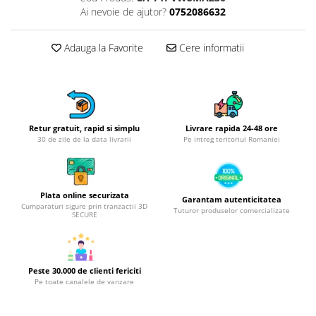
Obiecte mobilier
Ai nevoie de ajutor?
0752086632
Accesorii mobilier
Dulapuri
Adauga la Favorite
Cere informatii
Etajere
Rafturi
Ustensile pentru gatit
Ascutitori cutite
Retur gratuit, rapid si simplu
Livrare rapida 24-48 ore
Cutite
30 de zile de la data livrarii
Pe intreg teritoriul Romaniei
Decojitoare fructe si legume
Foarfece alimentare
Mojare
Plata online securizata
Garantam autenticitatea
Cumparaturi sigure prin tranzactii 3D
Perii si bureti
Tuturor produselor comercializate
SECURE
Polonice, clesti, spatule, linguri
Prese, tocatoare si feliatoare
alimente
Peste 30.000 de clienti fericiti
Razatori
Pe toate canalele de vanzare
Seturi ustensile bucatarie
Site