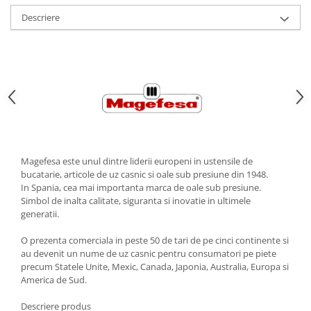
Strecuratori
Descriere
Tocatoare de bucatarie
Adaptor plita
Aprinzatoare aragaz
Arzatoare
Cantare de bucatarie
Dispesere detergent
Mixere
Odorizant frigider
Magefesa este unul dintre liderii europeni in ustensile de
bucatarie, articole de uz casnic si oale sub presiune din 1948.
Pensule bucatarie
In Spania, cea mai importanta marca de oale sub presiune.
Prosoape bucatarie
Simbol de inalta calitate, siguranta si inovatie in ultimele
generatii.
Seturi cutite
Ustensile de masurat
O prezenta comerciala in peste 50 de tari de pe cinci continente si
Ustensile fragezire carne
au devenit un nume de uz casnic pentru consumatori pe piete
precum Statele Unite, Mexic, Canada, Japonia, Australia, Europa si
Ustensile gatire la aburi
America de Sud.
Vase pentru gatit
Descriere produs
Capace pentru vase