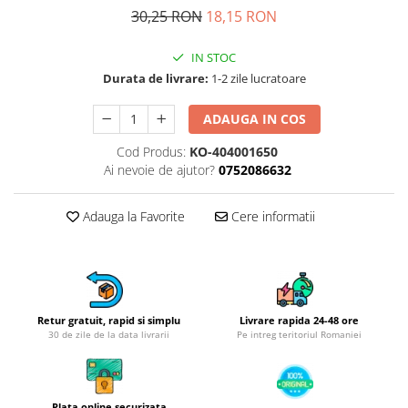
Obiecte mobilier
30,25 RON
18,15 RON
Accesorii mobilier
Dulapuri
IN STOC
Etajere
Durata de livrare:
1-2 zile lucratoare
Rafturi
ADAUGA IN COS
Ustensile pentru gatit
Cod Produs:
KO-404001650
Ascutitori cutite
Ai nevoie de ajutor?
0752086632
Cutite
Decojitoare fructe si legume
Adauga la Favorite
Cere informatii
Foarfece alimentare
Mojare
Perii si bureti
Polonice, clesti, spatule, linguri
Prese, tocatoare si feliatoare
Retur gratuit, rapid si simplu
Livrare rapida 24-48 ore
alimente
30 de zile de la data livrarii
Pe intreg teritoriul Romaniei
Razatori
Seturi ustensile bucatarie
Site
Plata online securizata