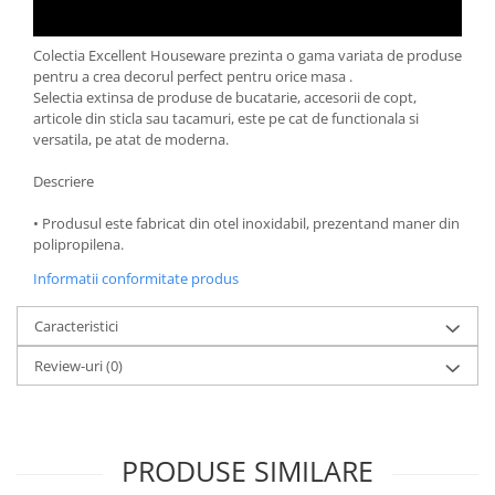
Oale si cratite
Tavi copt
Colectia Excellent Houseware prezinta o gama variata de produse
pentru a crea decorul perfect pentru orice masa .
Tigai
Selectia extinsa de produse de bucatarie, accesorii de copt,
Vesela si tacamuri
articole din sticla sau tacamuri, este pe cat de functionala si
versatila, pe atat de moderna.
Boluri
Farfurii
Descriere
Scurgatoare vase
• Produsul este fabricat din otel inoxidabil, prezentand maner din
Seturi de tacamuri
polipropilena.
Suporturi pentru tacamuri
Informatii conformitate produs
Cani
Cesti
Caracteristici
Pahare
Review-uri
(0)
Scrumiere
Seturi vesela
Suporturi farfurii
Suporturi pahare, cesti, cani
PRODUSE SIMILARE
Untiere