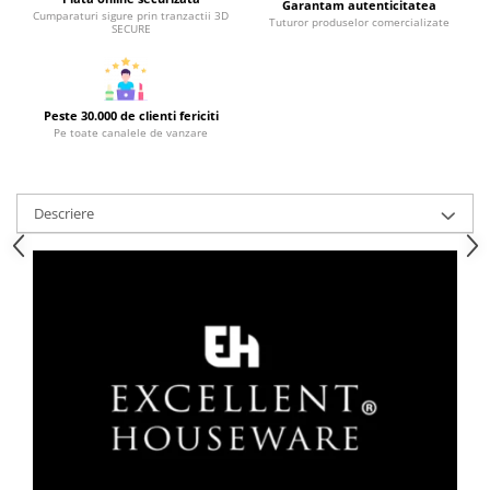
Garantam autenticitatea
Cumparaturi sigure prin tranzactii 3D
Tuturor produselor comercializate
Strecuratori
SECURE
Tocatoare de bucatarie
Adaptor plita
Aprinzatoare aragaz
Peste 30.000 de clienti fericiti
Pe toate canalele de vanzare
Arzatoare
Cantare de bucatarie
Dispesere detergent
Descriere
Mixere
Odorizant frigider
Pensule bucatarie
Prosoape bucatarie
Seturi cutite
Ustensile de masurat
Ustensile fragezire carne
Ustensile gatire la aburi
Vase pentru gatit
Capace pentru vase