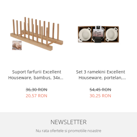
Ustensile cofetarie si patiserie
Ramekin
Tavi si forme prajituri
Aparate prajituri
Facalete
Forme briose
Lumanari tort
Ornare, insiropare si decorare
prajituri
Set 3 ramekini Excellent
Suport farfurii Excellent
Houseware, portelan,
Houseware, bambus, 34x12
Portionatoare si feliatoare
13x10x4 cm, 130 ml, rotund
cm, maro
Posuri si duiuri
54,45 RON
36,30 RON
Raclete patiserie
30,25 RON
20,57 RON
Suporturi prajituri
Tavi detasabile
Tavi si forme fursecuri
NEWSLETTER
Ustensile antiaderente
Nu rata ofertele si promotiile noastre
Ustensile de masura