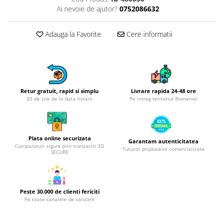
Obiecte mobilier
Ai nevoie de ajutor?
0752086632
Accesorii mobilier
Dulapuri
Adauga la Favorite
Cere informatii
Etajere
Rafturi
Ustensile pentru gatit
Ascutitori cutite
Retur gratuit, rapid si simplu
Livrare rapida 24-48 ore
Cutite
30 de zile de la data livrarii
Pe intreg teritoriul Romaniei
Decojitoare fructe si legume
Foarfece alimentare
Mojare
Plata online securizata
Garantam autenticitatea
Cumparaturi sigure prin tranzactii 3D
Perii si bureti
Tuturor produselor comercializate
SECURE
Polonice, clesti, spatule, linguri
Prese, tocatoare si feliatoare
alimente
Peste 30.000 de clienti fericiti
Razatori
Pe toate canalele de vanzare
Seturi ustensile bucatarie
Site