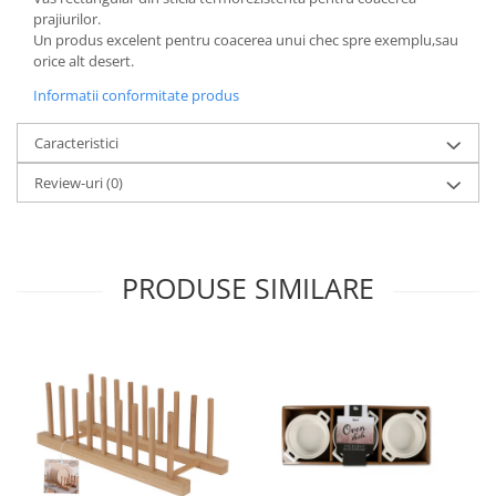
prajiurilor.
Oale si cratite
Un produs excelent pentru coacerea unui chec spre exemplu,sau
Tavi copt
orice alt desert.
Tigai
Informatii conformitate produs
Vesela si tacamuri
Caracteristici
Boluri
Farfurii
Review-uri
(0)
Scurgatoare vase
Seturi de tacamuri
Suporturi pentru tacamuri
PRODUSE SIMILARE
Cani
Cesti
Pahare
Scrumiere
Seturi vesela
Suporturi farfurii
Suporturi pahare, cesti, cani
Untiere