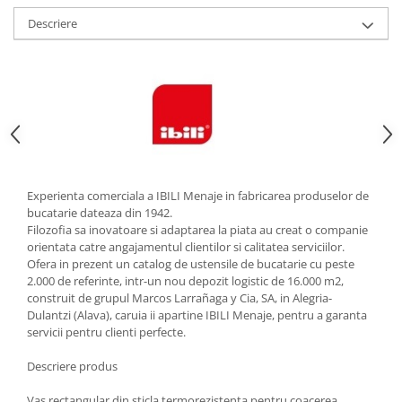
Strecuratori
Descriere
Tocatoare de bucatarie
Adaptor plita
Aprinzatoare aragaz
Arzatoare
Cantare de bucatarie
Dispesere detergent
Mixere
Experienta comerciala a IBILI Menaje in fabricarea produselor de
Odorizant frigider
bucatarie dateaza din 1942.
Filozofia sa inovatoare si adaptarea la piata au creat o companie
Pensule bucatarie
orientata catre angajamentul clientilor si calitatea serviciilor.
Prosoape bucatarie
Ofera in prezent un catalog de ustensile de bucatarie cu peste
Seturi cutite
2.000 de referinte, intr-un nou depozit logistic de 16.000 m2,
construit de grupul Marcos Larrañaga y Cia, SA, in Alegria-
Ustensile de masurat
Dulantzi (Alava), caruia ii apartine IBILI Menaje, pentru a garanta
Ustensile fragezire carne
servicii pentru clienti perfecte.
Ustensile gatire la aburi
Descriere produs
Vase pentru gatit
Capace pentru vase
Vas rectangular din sticla termorezistenta pentru coacerea