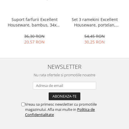
Ustensile cofetarie si patiserie
Ramekin
Set 3 ramekini Excellent
Suport farfurii Excellent
Tavi si forme prajituri
Houseware, portelan,
Houseware, bambus, 34x12
Aparate prajituri
13x10x4 cm, 130 ml, rotund
cm, maro
54,45 RON
36,30 RON
Facalete
30,25 RON
20,57 RON
Forme briose
Lumanari tort
Ornare, insiropare si decorare
NEWSLETTER
prajituri
Portionatoare si feliatoare
Nu rata ofertele si promotiile noastre
Posuri si duiuri
Raclete patiserie
Suporturi prajituri
Tavi detasabile
Vreau sa primesc newsletter cu promotiile
magazinului. Afla mai multe in
Politica de
Tavi si forme fursecuri
Confidentialitate
Ustensile antiaderente
Ustensile de masura