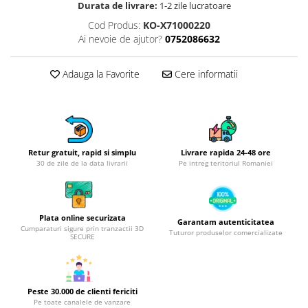
Obiecte mobilier
Durata de livrare:
1-2 zile lucratoare
Accesorii mobilier
Cod Produs:
KO-X71000220
Ai nevoie de ajutor?
0752086632
Dulapuri
Etajere
Adauga la Favorite
Cere informatii
Rafturi
Ustensile pentru gatit
Ascutitori cutite
Cutite
Decojitoare fructe si legume
Retur gratuit, rapid si simplu
Livrare rapida 24-48 ore
30 de zile de la data livrarii
Pe intreg teritoriul Romaniei
Foarfece alimentare
Mojare
Perii si bureti
Plata online securizata
Polonice, clesti, spatule, linguri
Garantam autenticitatea
Cumparaturi sigure prin tranzactii 3D
Tuturor produselor comercializate
SECURE
Prese, tocatoare si feliatoare
alimente
Razatori
Seturi ustensile bucatarie
Peste 30.000 de clienti fericiti
Pe toate canalele de vanzare
Site