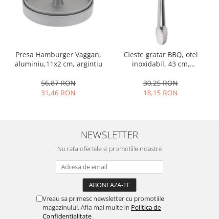
Ustensile cofetarie si patiserie
Ramekin
Tavi si forme prajituri
Aparate prajituri
Presa Hamburger Vaggan,
Cleste gratar BBQ, otel
aluminiu,11x2 cm, argintiu
inoxidabil, 43 cm,
Facalete
argintiu/negru
Forme briose
56,87 RON
30,25 RON
Lumanari tort
31,46 RON
18,15 RON
Ornare, insiropare si decorare
prajituri
Portionatoare si feliatoare
NEWSLETTER
Posuri si duiuri
Nu rata ofertele si promotiile noastre
Raclete patiserie
Suporturi prajituri
Tavi detasabile
Tavi si forme fursecuri
Vreau sa primesc newsletter cu promotiile
Ustensile antiaderente
magazinului. Afla mai multe in
Politica de
Ustensile de masura
Confidentialitate