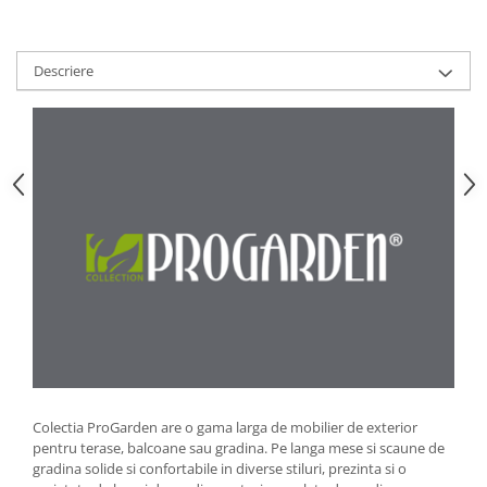
Strecuratori
Tocatoare de bucatarie
Descriere
Adaptor plita
Aprinzatoare aragaz
Arzatoare
Cantare de bucatarie
Dispesere detergent
Mixere
Odorizant frigider
Pensule bucatarie
Prosoape bucatarie
Seturi cutite
Ustensile de masurat
Ustensile fragezire carne
Ustensile gatire la aburi
Colectia ProGarden are o gama larga de mobilier de exterior
pentru terase, balcoane sau gradina. Pe langa mese si scaune de
Vase pentru gatit
gradina solide si confortabile in diverse stiluri, prezinta si o
Capace pentru vase