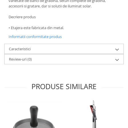
varietate de banci de gradina, seturi complete de gradina,
accesorii si gratare, dar si solutii de iluminat solar.
Oale si cratite
Tavi copt
Decriere produs
Tigai
• Etajera este fabricata din metal.
Vesela si tacamuri
Informatii conformitate produs
Boluri
Farfurii
Caracteristici
Scurgatoare vase
Review-uri
(0)
Seturi de tacamuri
Suporturi pentru tacamuri
Cani
Cesti
PRODUSE SIMILARE
Pahare
Scrumiere
Seturi vesela
Suporturi farfurii
Suporturi pahare, cesti, cani
Untiere