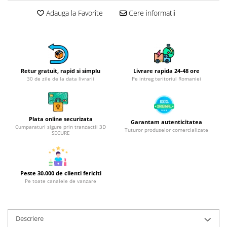
Obiecte mobilier
Adauga la Favorite
Cere informatii
Accesorii mobilier
Dulapuri
Etajere
Rafturi
Ustensile pentru gatit
Retur gratuit, rapid si simplu
Livrare rapida 24-48 ore
30 de zile de la data livrarii
Pe intreg teritoriul Romaniei
Ascutitori cutite
Cutite
Decojitoare fructe si legume
Plata online securizata
Garantam autenticitatea
Foarfece alimentare
Cumparaturi sigure prin tranzactii 3D
Tuturor produselor comercializate
SECURE
Mojare
Perii si bureti
Polonice, clesti, spatule, linguri
Peste 30.000 de clienti fericiti
Prese, tocatoare si feliatoare
Pe toate canalele de vanzare
alimente
Razatori
Seturi ustensile bucatarie
Descriere
Site