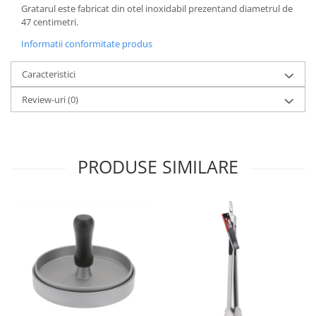
Gratarul este fabricat din otel inoxidabil prezentand diametrul de
Oale si cratite
47 centimetri.
Tavi copt
Informatii conformitate produs
Tigai
Vesela si tacamuri
Caracteristici
Boluri
Review-uri
(0)
Farfurii
Scurgatoare vase
Seturi de tacamuri
PRODUSE SIMILARE
Suporturi pentru tacamuri
Cani
Cesti
Pahare
Scrumiere
Seturi vesela
Suporturi farfurii
Suporturi pahare, cesti, cani
Untiere