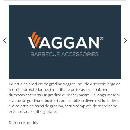
Strecuratori
Tocatoare de bucatarie
Adaptor plita
Aprinzatoare aragaz
Arzatoare
Cantare de bucatarie
Dispesere detergent
Mixere
Odorizant frigider
Pensule bucatarie
Prosoape bucatarie
Colectia de produse de gradina Vaggan include o selectie larga de
mobilier de exterior pentru utilizare pe terasa sau balconul
Seturi cutite
dumneavoastra sau in gradina dumneavoastra. Pe langa mese si
Ustensile de masurat
scaune de gradina robuste si confortabile in diverse stiluri, oferim
Ustensile fragezire carne
si o colectie de banci de gradina, seturi complete de mobilier de
exterior, accesorii si gratare.
Ustensile gatire la aburi
Vase pentru gatit
Descriere produs
Capace pentru vase