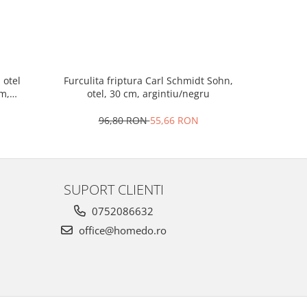
 otel
Furculita friptura Carl Schmidt Sohn,
Set 8 taca
m,
otel, 30 cm, argintiu/negru
inoxi
96,80 RON
55,66 RON
2
SUPORT CLIENTI
0752086632
office@homedo.ro