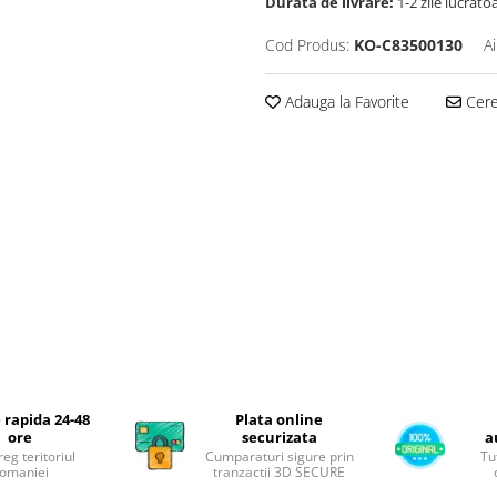
Durata de livrare:
1-2 zile lucrato
Cod Produs:
KO-C83500130
A
Adauga la Favorite
Cere 
 rapida 24-48
Plata online
ore
securizata
a
reg teritoriul
Cumparaturi sigure prin
Tu
omaniei
tranzactii 3D SECURE