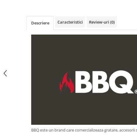
Obiecte mobilier
Accesorii mobilier
Dulapuri
Caracteristici
Review-uri
(0)
Descriere
Etajere
Rafturi
Ustensile pentru gatit
Ascutitori cutite
Cutite
Decojitoare fructe si legume
Foarfece alimentare
Mojare
Perii si bureti
Polonice, clesti, spatule, linguri
Prese, tocatoare si feliatoare
alimente
Razatori
Seturi ustensile bucatarie
BBQ este un brand care comercializeaza gratare, accesorii
Site