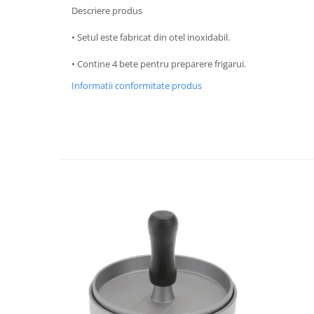
Descriere produs
Strecuratori
Tocatoare de bucatarie
• Setul este fabricat din otel inoxidabil.
Adaptor plita
• Contine 4 bete pentru preparere frigarui.
Aprinzatoare aragaz
Informatii conformitate produs
Arzatoare
Cantare de bucatarie
Dispesere detergent
Mixere
Odorizant frigider
Pensule bucatarie
Prosoape bucatarie
Seturi cutite
Ustensile de masurat
Ustensile fragezire carne
Ustensile gatire la aburi
Vase pentru gatit
Capace pentru vase