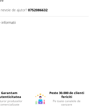
are
i nevoie de ajutor?
0752086632
informatii
Garantam
Peste 30.000 de clienti
utenticitatea
fericiti
turor produselor
Pe toate canalele de
comercializate
vanzare