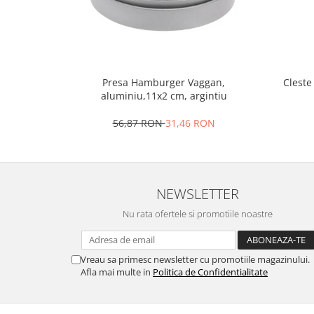
Oale si cratite
Tavi copt
Tigai
Vesela si tacamuri
Presa Hamburger Vaggan,
Cleste
Boluri
aluminiu,11x2 cm, argintiu
Farfurii
56,87 RON
31,46 RON
Scurgatoare vase
Seturi de tacamuri
Suporturi pentru tacamuri
Cani
NEWSLETTER
Cesti
Nu rata ofertele si promotiile noastre
Pahare
Scrumiere
Seturi vesela
Vreau sa primesc newsletter cu promotiile magazinului.
Afla mai multe in
Politica de Confidentialitate
Suporturi farfurii
Suporturi pahare, cesti, cani
Untiere