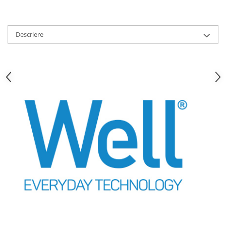
Strecuratori
Tocatoare de bucatarie
Descriere
Adaptor plita
Aprinzatoare aragaz
Arzatoare
Cantare de bucatarie
Dispesere detergent
Mixere
Odorizant frigider
Pensule bucatarie
Prosoape bucatarie
Seturi cutite
Ustensile de masurat
Ustensile fragezire carne
Ustensile gatire la aburi
Vase pentru gatit
Capace pentru vase