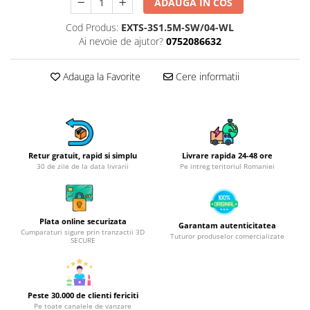
Obiecte mobilier
ADAUGA IN COS
Accesorii mobilier
Cod Produs:
EXTS-3S1.5M-SW/04-WL
Dulapuri
Ai nevoie de ajutor?
0752086632
Etajere
Rafturi
Adauga la Favorite
Cere informatii
Ustensile pentru gatit
Ascutitori cutite
Cutite
Decojitoare fructe si legume
Retur gratuit, rapid si simplu
Livrare rapida 24-48 ore
30 de zile de la data livrarii
Pe intreg teritoriul Romaniei
Foarfece alimentare
Mojare
Perii si bureti
Plata online securizata
Polonice, clesti, spatule, linguri
Garantam autenticitatea
Cumparaturi sigure prin tranzactii 3D
Tuturor produselor comercializate
Prese, tocatoare si feliatoare
SECURE
alimente
Razatori
Seturi ustensile bucatarie
Peste 30.000 de clienti fericiti
Pe toate canalele de vanzare
Site