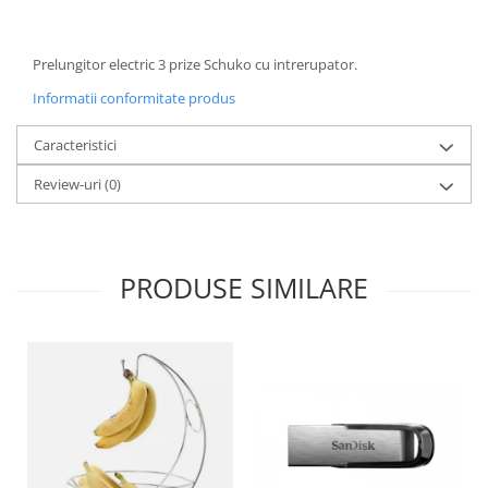
Oale si cratite
Tavi copt
Prelungitor electric 3 prize Schuko cu intrerupator.
Tigai
Informatii conformitate produs
Vesela si tacamuri
Boluri
Caracteristici
Farfurii
Review-uri
(0)
Scurgatoare vase
Seturi de tacamuri
Suporturi pentru tacamuri
PRODUSE SIMILARE
Cani
Cesti
Pahare
Scrumiere
Seturi vesela
Suporturi farfurii
Suporturi pahare, cesti, cani
Untiere