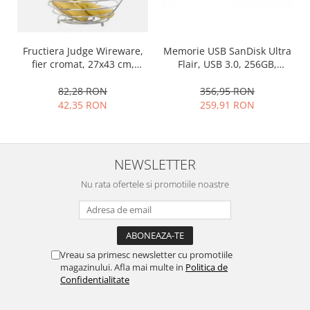
Ustensile cofetarie si patiserie
Ramekin
Fructiera Judge Wireware,
Memorie USB SanDisk Ultra
Tavi si forme prajituri
fier cromat, 27x43 cm,
Flair, USB 3.0, 256GB,
Aparate prajituri
argintiu
argintiu, 150 MB/s
82,28 RON
356,95 RON
Facalete
42,35 RON
259,91 RON
Forme briose
Lumanari tort
Ornare, insiropare si decorare
prajituri
NEWSLETTER
Portionatoare si feliatoare
Nu rata ofertele si promotiile noastre
Posuri si duiuri
Raclete patiserie
Suporturi prajituri
Tavi detasabile
Vreau sa primesc newsletter cu promotiile
Tavi si forme fursecuri
magazinului. Afla mai multe in
Politica de
Confidentialitate
Ustensile antiaderente
Ustensile de masura