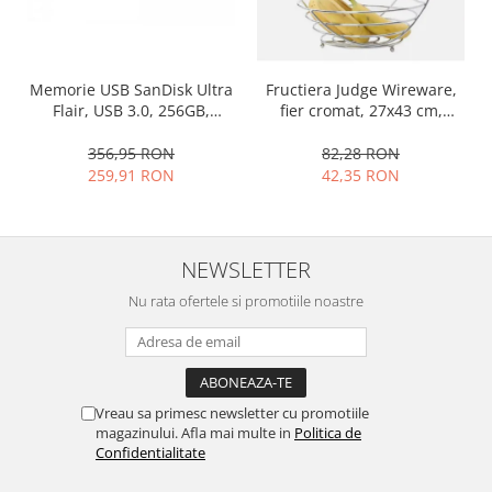
Ustensile cofetarie si patiserie
Ramekin
Tavi si forme prajituri
Fructiera Judge Wireware,
Memorie USB SanDisk Ultra
fier cromat, 27x43 cm,
Flair, USB 3.0, 256GB,
Aparate prajituri
argintiu
argintiu, 150 MB/s
Facalete
82,28 RON
356,95 RON
Forme briose
42,35 RON
259,91 RON
Lumanari tort
Ornare, insiropare si decorare
prajituri
NEWSLETTER
Portionatoare si feliatoare
Nu rata ofertele si promotiile noastre
Posuri si duiuri
Raclete patiserie
Suporturi prajituri
Tavi detasabile
Vreau sa primesc newsletter cu promotiile
Tavi si forme fursecuri
magazinului. Afla mai multe in
Politica de
Ustensile antiaderente
Confidentialitate
Ustensile de masura