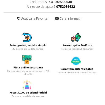
Obiecte mobilier
Cod Produs:
KO-DX9200040
Ai nevoie de ajutor?
0752086632
Accesorii mobilier
Dulapuri
Adauga la Favorite
Cere informatii
Etajere
Rafturi
Ustensile pentru gatit
Ascutitori cutite
Cutite
Retur gratuit, rapid si simplu
Livrare rapida 24-48 ore
30 de zile de la data livrarii
Pe intreg teritoriul Romaniei
Decojitoare fructe si legume
Foarfece alimentare
Mojare
Plata online securizata
Garantam autenticitatea
Perii si bureti
Cumparaturi sigure prin tranzactii 3D
Tuturor produselor comercializate
SECURE
Polonice, clesti, spatule, linguri
Prese, tocatoare si feliatoare
alimente
Razatori
Peste 30.000 de clienti fericiti
Pe toate canalele de vanzare
Seturi ustensile bucatarie
Site