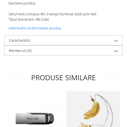
Decriere produs
Oale si cratite
Setul este compus din 3 lampi iluminat solar prin led.
Tavi copt
Tipul Iluminarii: Alb Cald.
Tigai
Informatii conformitate produs
Vesela si tacamuri
Boluri
Caracteristici
Farfurii
Review-uri
(0)
Scurgatoare vase
Seturi de tacamuri
Suporturi pentru tacamuri
Cani
PRODUSE SIMILARE
Cesti
Pahare
Scrumiere
Seturi vesela
Suporturi farfurii
Suporturi pahare, cesti, cani
Untiere