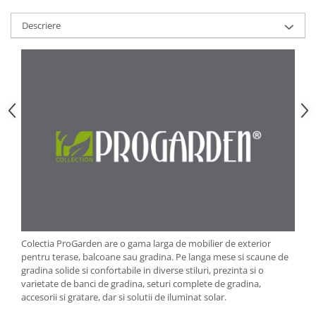
Strecuratori
Descriere
Tocatoare de bucatarie
Adaptor plita
Aprinzatoare aragaz
Arzatoare
Cantare de bucatarie
Dispesere detergent
Mixere
Odorizant frigider
Pensule bucatarie
Prosoape bucatarie
Seturi cutite
Ustensile de masurat
Colectia ProGarden are o gama larga de mobilier de exterior
Ustensile fragezire carne
pentru terase, balcoane sau gradina. Pe langa mese si scaune de
gradina solide si confortabile in diverse stiluri, prezinta si o
Ustensile gatire la aburi
varietate de banci de gradina, seturi complete de gradina,
Vase pentru gatit
accesorii si gratare, dar si solutii de iluminat solar.
Capace pentru vase