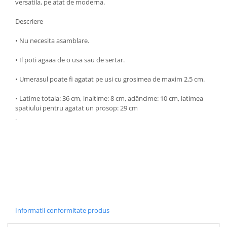
versatila, pe atat de moderna.
Oale si cratite
Descriere
Tavi copt
Tigai
• Nu necesita asamblare.
Vesela si tacamuri
• Il poti agaaa de o usa sau de sertar.
Boluri
• Umerasul poate fi agatat pe usi cu grosimea de maxim 2,5 cm.
Farfurii
Scurgatoare vase
• Latime totala: 36 cm, inaltime: 8 cm, adâncime: 10 cm, latimea
Seturi de tacamuri
spatiului pentru agatat un prosop: 29 cm
.
Suporturi pentru tacamuri
Cani
Cesti
Pahare
Scrumiere
Seturi vesela
Suporturi farfurii
Informatii conformitate produs
Suporturi pahare, cesti, cani
Untiere