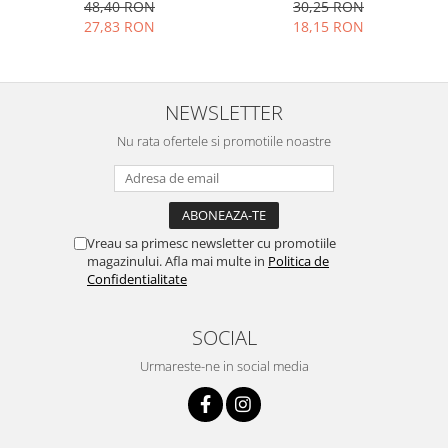
gri
5.5x1.5 cm, multicolor
48,40 RON
30,25 RON
27,83 RON
18,15 RON
NEWSLETTER
Nu rata ofertele si promotiile noastre
Vreau sa primesc newsletter cu promotiile
magazinului. Afla mai multe in
Politica de
Confidentialitate
SOCIAL
Urmareste-ne in social media