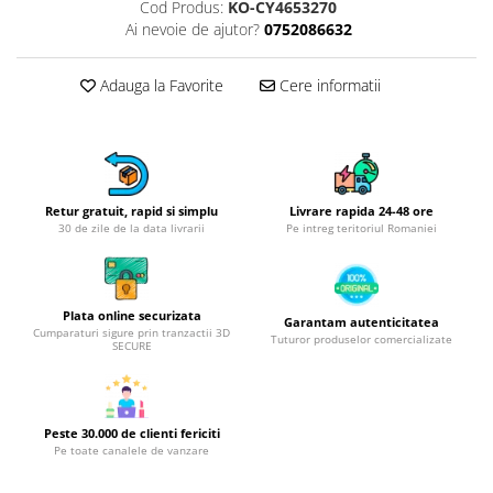
Obiecte mobilier
Cod Produs:
KO-CY4653270
Ai nevoie de ajutor?
0752086632
Accesorii mobilier
Dulapuri
Adauga la Favorite
Cere informatii
Etajere
Rafturi
Ustensile pentru gatit
Ascutitori cutite
Cutite
Retur gratuit, rapid si simplu
Livrare rapida 24-48 ore
30 de zile de la data livrarii
Pe intreg teritoriul Romaniei
Decojitoare fructe si legume
Foarfece alimentare
Mojare
Plata online securizata
Garantam autenticitatea
Perii si bureti
Cumparaturi sigure prin tranzactii 3D
Tuturor produselor comercializate
SECURE
Polonice, clesti, spatule, linguri
Prese, tocatoare si feliatoare
alimente
Razatori
Peste 30.000 de clienti fericiti
Pe toate canalele de vanzare
Seturi ustensile bucatarie
Site