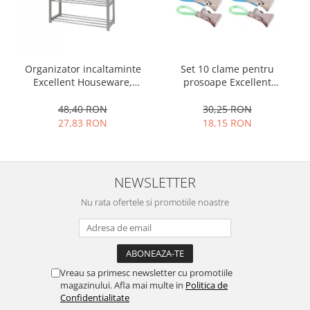
Ustensile cofetarie si patiserie
Ramekin
Tavi si forme prajituri
Organizator incaltaminte
Set 10 clame pentru
Aparate prajituri
Excellent Houseware,
prosoape Excellent
Facalete
plastic/metal, 50x19x65 cm,
Houseware, otel inoxidabil,
gri
5.5x1.5 cm, multicolor
48,40 RON
30,25 RON
Forme briose
27,83 RON
18,15 RON
Lumanari tort
Ornare, insiropare si decorare
prajituri
Portionatoare si feliatoare
NEWSLETTER
Posuri si duiuri
Nu rata ofertele si promotiile noastre
Raclete patiserie
Suporturi prajituri
Tavi detasabile
Tavi si forme fursecuri
Vreau sa primesc newsletter cu promotiile
Ustensile antiaderente
magazinului. Afla mai multe in
Politica de
Confidentialitate
Ustensile de masura