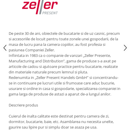
Strecuratori
Tocatoare de bucatarie
Adaptor plita
Aprinzatoare aragaz
De peste 30 de ani, obiectele de bucatarie si de uz casnic, precum
Arzatoare
si accesoriile de locuit pentru toate zonele unei gospodarii, de la
masa de lucru pana la camera copiilor, au fost profesia si
Cantare de bucatarie
pasiunea Companiei Zeller.
Dispesere detergent
Infiintata in 1983 ca o companie de vanzari „Zeller Presente,
Mixere
Manufacturing and Distribution”, gama de produse s-a axat pe
articole de cadou si ajutoare practice pentru bucatarie, realizate
Odorizant frigider
din materiale naturale precum lemnul si pluta.
Pensule bucatarie
Redenumita in „Zeller Present Handels GmbH” si concentrandu-
Prosoape bucatarie
se in continuare pe lucruri utile si frumoase care aduc bucurie,
usurare si ordine in casa si gospodarie, specializarea companiei in
Seturi cutite
gama larga de produse de astazi a aparut de-a lungul anilor.
Ustensile de masurat
Ustensile fragezire carne
Descriere produs
Ustensile gatire la aburi
Cuierul de inalta calitate este destinat pentru camera de zi,
Vase pentru gatit
dormitor, bucatarie, baie, etc. Asamblarea nu necesita unelte,
gaurire sau lipire pur si simplu doar se asaza pe usa.
Capace pentru vase