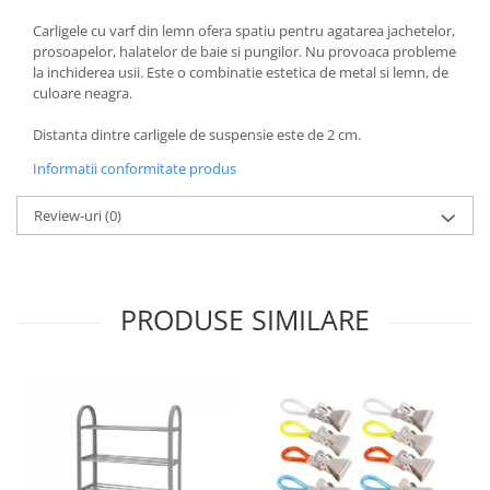
Oale si cratite
Carligele cu varf din lemn ofera spatiu pentru agatarea jachetelor,
prosoapelor, halatelor de baie si pungilor. Nu provoaca probleme
Tavi copt
la inchiderea usii. Este o combinatie estetica de metal si lemn, de
Tigai
culoare neagra.
Vesela si tacamuri
Distanta dintre carligele de suspensie este de 2 cm.
Boluri
Informatii conformitate produs
Farfurii
Scurgatoare vase
Review-uri
(0)
Seturi de tacamuri
Suporturi pentru tacamuri
Cani
PRODUSE SIMILARE
Cesti
Pahare
Scrumiere
Seturi vesela
Suporturi farfurii
Suporturi pahare, cesti, cani
Untiere