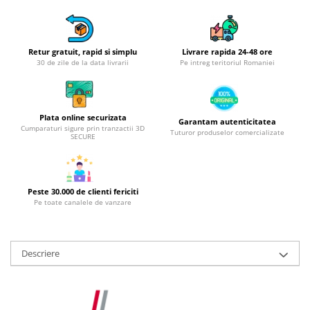
Obiecte mobilier
Accesorii mobilier
Dulapuri
Retur gratuit, rapid si simplu
Livrare rapida 24-48 ore
Etajere
30 de zile de la data livrarii
Pe intreg teritoriul Romaniei
Rafturi
Ustensile pentru gatit
Ascutitori cutite
Plata online securizata
Garantam autenticitatea
Cumparaturi sigure prin tranzactii 3D
Cutite
Tuturor produselor comercializate
SECURE
Decojitoare fructe si legume
Foarfece alimentare
Mojare
Peste 30.000 de clienti fericiti
Pe toate canalele de vanzare
Perii si bureti
Polonice, clesti, spatule, linguri
Prese, tocatoare si feliatoare
Descriere
alimente
Razatori
Seturi ustensile bucatarie
Site