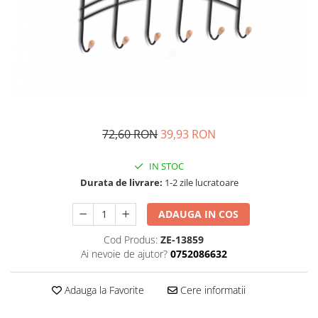
Fructiere si cosuri
Rafturi
Ceasuri decorative
Rucsacuri
Naproane si capace acoperire
Suporturi
Covorase intrare
alimente
Suporturi si rame fotografii
Oliviere si solnite
Odorizante
Platouri servire
Odorizante auto
Suporturi oale
Odorizante camera
Tavi servire
Seturi desen
Seturi servire tapas
72,60 RON
39,93 RON
Sosiere
IN STOC
Suport servetele
Durata de livrare:
1-2 zile lucratoare
Depozitare alimente
Caserole
ADAUGA IN COS
Cutii Alimentare
Cod Produs:
ZE-13859
Cutii pentru paine
Ai nevoie de ajutor?
0752086632
Recipiente si borcane
Organizatoare frigider
Adauga la Favorite
Cere informatii
Recipiente condimente