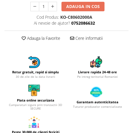
Obiecte mobilier
ADAUGA IN COS
Accesorii mobilier
Dulapuri
Cod Produs:
KO-C80602000A
Ai nevoie de ajutor?
0752086632
Etajere
Rafturi
Adauga la Favorite
Cere informatii
Ustensile pentru gatit
Ascutitori cutite
Cutite
Decojitoare fructe si legume
Foarfece alimentare
Retur gratuit, rapid si simplu
Livrare rapida 24-48 ore
30 de zile de la data livrarii
Pe intreg teritoriul Romaniei
Mojare
Perii si bureti
Polonice, clesti, spatule, linguri
Plata online securizata
Garantam autenticitatea
Prese, tocatoare si feliatoare
Cumparaturi sigure prin tranzactii 3D
Tuturor produselor comercializate
SECURE
alimente
Razatori
Seturi ustensile bucatarie
Site
Peste 30.000 de clienti fericiti