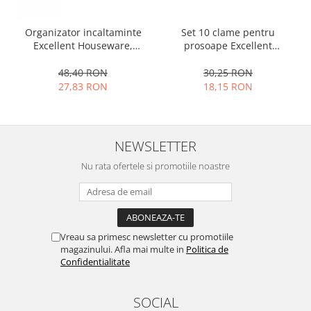
Ustensile cofetarie si patiserie
Organizator incaltaminte
Set 10 clame pentru
Ramekin
Excellent Houseware,
prosoape Excellent
Tavi si forme prajituri
plastic/metal, 50x19x65 cm,
Houseware, otel inoxidabil,
gri
5.5x1.5 cm, multicolor
48,40 RON
30,25 RON
Aparate prajituri
27,83 RON
18,15 RON
Facalete
Forme briose
Lumanari tort
NEWSLETTER
Ornare, insiropare si decorare
prajituri
Nu rata ofertele si promotiile noastre
Portionatoare si feliatoare
Posuri si duiuri
Raclete patiserie
Suporturi prajituri
Vreau sa primesc newsletter cu promotiile
Tavi detasabile
magazinului. Afla mai multe in
Politica de
Confidentialitate
Tavi si forme fursecuri
Ustensile antiaderente
SOCIAL
Ustensile de masura