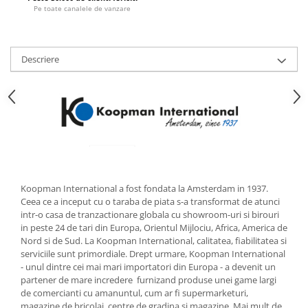
Pe toate canalele de vanzare
Strecuratori
Tocatoare de bucatarie
Adaptor plita
Descriere
Aprinzatoare aragaz
Arzatoare
Cantare de bucatarie
Dispesere detergent
Mixere
Odorizant frigider
Pensule bucatarie
Koopman International a fost fondata la Amsterdam in 1937.
Prosoape bucatarie
Ceea ce a inceput cu o taraba de piata s-a transformat de atunci
Seturi cutite
intr-o casa de tranzactionare globala cu showroom-uri si birouri
in peste 24 de tari din Europa, Orientul Mijlociu, Africa, America de
Ustensile de masurat
Nord si de Sud. La Koopman International, calitatea, fiabilitatea si
Ustensile fragezire carne
serviciile sunt primordiale. Drept urmare, Koopman International
- unul dintre cei mai mari importatori din Europa - a devenit un
Ustensile gatire la aburi
partener de mare incredere furnizand produse unei game largi
Vase pentru gatit
de comercianti cu amanuntul, cum ar fi supermarketuri,
magazine de bricolaj, centre de gradina si magazine. Mai mult de
Capace pentru vase