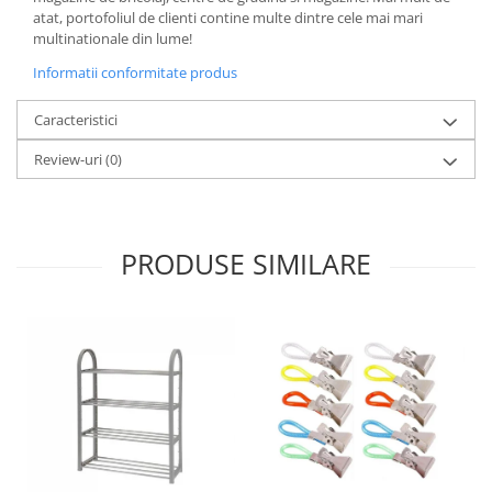
atat, portofoliul de clienti contine multe dintre cele mai mari
Oale si cratite
multinationale din lume!
Tavi copt
Informatii conformitate produs
Tigai
Vesela si tacamuri
Caracteristici
Boluri
Review-uri
(0)
Farfurii
Scurgatoare vase
Seturi de tacamuri
PRODUSE SIMILARE
Suporturi pentru tacamuri
Cani
Cesti
Pahare
Scrumiere
Seturi vesela
Suporturi farfurii
Suporturi pahare, cesti, cani
Untiere