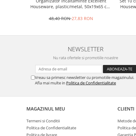
Set 10 
Organizator incaltaminte Excellent
Housewa
Houseware, plastic/metal, 50x19x65 cm,
Oale si cratite
negru
Tavi copt
48,40 RON
27,83 RON
Tigai
Vesela si tacamuri
Boluri
NEWSLETTER
Farfurii
Scurgatoare vase
Nu rata ofertele si promotiile noastre
Seturi de tacamuri
Suporturi pentru tacamuri
Vreau sa primesc newsletter cu promotiile magazinului.
Cani
Afla mai multe in
Politica de Confidentialitate
Cesti
Pahare
Scrumiere
MAGAZINUL MEU
CLIENTI
Seturi vesela
Suporturi farfurii
Termeni si Conditii
Metode de
Suporturi pahare, cesti, cani
Politica de Confidentialitate
Politica d
Untiere
Politica de livrare
Garantia 