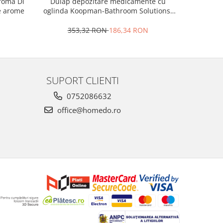
roma Di
Dulap depozitare medicamente cu
Odorizant
se arome
oglinda Koopman-Bathroom Solutions,
otel inoxidabil/sticla, 32x32x11.5 cm
353,32 RON
186,34 RON
3
SUPORT CLIENTI
0752086632
office@homedo.ro