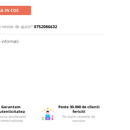
A IN COS
i nevoie de ajutor?
0752086632
informatii
Garantam
Peste 30.000 de clienti
utenticitatea
fericiti
turor produselor
Pe toate canalele de
comercializate
vanzare