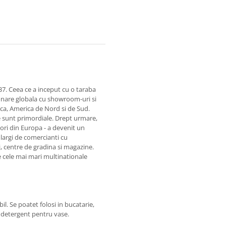
7. Ceea ce a inceput cu o taraba
ionare globala cu showroom-uri si
rica, America de Nord si de Sud.
ile sunt primordiale. Drept urmare,
ori din Europa - a devenit un
argi de comercianti cu
, centre de gradina si magazine.
e cele mai mari multinationale
l. Se poatet folosi in bucatarie,
i detergent pentru vase.