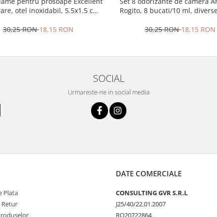
clame pentru prosoape Excellent
Set 8 odorizante de camera A
re, otel inoxidabil, 5.5x1.5 cm,
Rogito, 8 bucati/10 ml, diver
multicolor
30,25 RON
18,15 RON
30,25 RON
18,15 RON
SOCIAL
Urmareste-ne in social media
DATE COMERCIALE
 Plata
CONSULTING GVR S.R.L
e Retur
J25/40/22.01.2007
Produselor
RO20722864