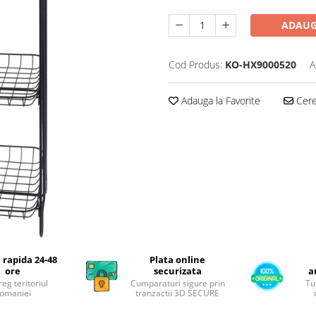
ADAUG
Cod Produs:
KO-HX9000520
A
Adauga la Favorite
Cere 
 rapida 24-48
Plata online
ore
securizata
a
reg teritoriul
Cumparaturi sigure prin
Tu
omaniei
tranzactii 3D SECURE