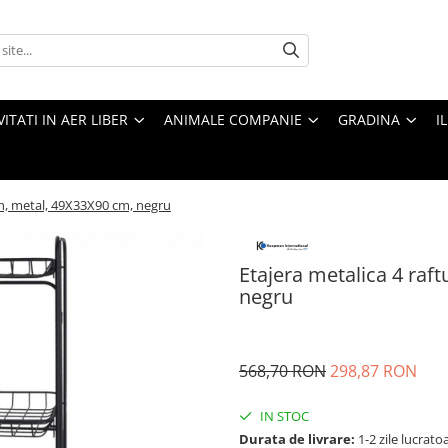
VITATI IN AER LIBER
ANIMALE COMPANIE
GRADINA
I
an, metal, 49X33X90 cm, negru
Etajera metalica 4 ra
negru
568,70 RON
298,87 RON
IN STOC
Durata de livrare:
1-2 zile lucrato