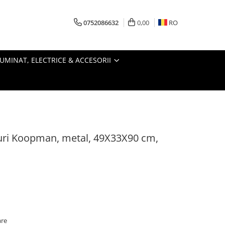
0752086632
0,00
RO
LUMINAT, ELECTRICE & ACCESORII
fturi Koopman, metal, 49X33X90 cm,
are