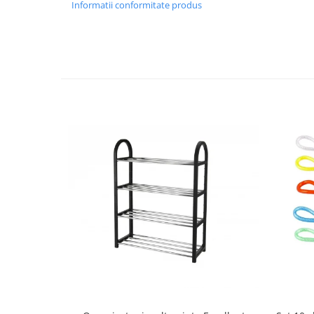
Informatii conformitate produs
Strecuratori
Tocatoare de bucatarie
Adaptor plita
Aprinzatoare aragaz
Arzatoare
Cantare de bucatarie
Dispesere detergent
Mixere
Odorizant frigider
Pensule bucatarie
Prosoape bucatarie
Seturi cutite
Ustensile de masurat
Ustensile fragezire carne
Ustensile gatire la aburi
Vase pentru gatit
Capace pentru vase