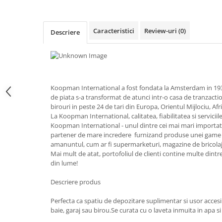
Obiecte mobilier
Accesorii mobilier
Dulapuri
Caracteristici
Review-uri
(0)
Descriere
Etajere
Rafturi
Ustensile pentru gatit
Ascutitori cutite
Koopman International a fost fondata la Amsterdam in 193
Cutite
de piata s-a transformat de atunci intr-o casa de tranzact
birouri in peste 24 de tari din Europa, Orientul Mijlociu, Af
Decojitoare fructe si legume
La Koopman International, calitatea, fiabilitatea si servici
Foarfece alimentare
Koopman International - unul dintre cei mai mari importat
Mojare
partener de mare incredere furnizand produse unei game l
amanuntul, cum ar fi supermarketuri, magazine de bricolaj
Perii si bureti
Mai mult de atat, portofoliul de clienti contine multe dintr
Polonice, clesti, spatule, linguri
din lume!
Prese, tocatoare si feliatoare
Descriere produs
alimente
Razatori
Perfecta ca spatiu de depozitare suplimentar si usor accesibi
Seturi ustensile bucatarie
baie, garaj sau birou.Se curata cu o laveta inmuita in apa s
Site