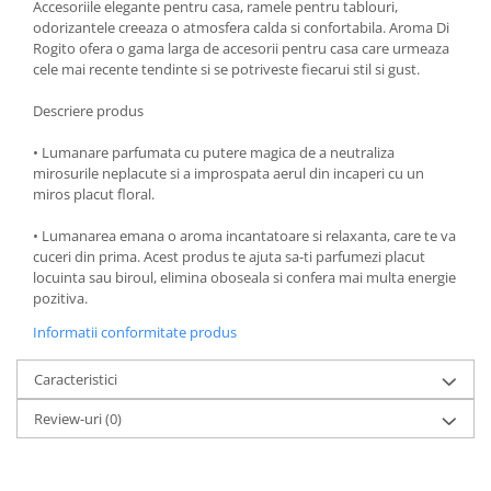
Accesoriile elegante pentru casa, ramele pentru tablouri,
Oale si cratite
odorizantele creeaza o atmosfera calda si confortabila. Aroma Di
Rogito ofera o gama larga de accesorii pentru casa care urmeaza
Tavi copt
cele mai recente tendinte si se potriveste fiecarui stil si gust.
Tigai
Vesela si tacamuri
Descriere produs
Boluri
• Lumanare parfumata cu putere magica de a neutraliza
Farfurii
mirosurile neplacute si a improspata aerul din incaperi cu un
miros placut floral.
Scurgatoare vase
Seturi de tacamuri
• Lumanarea emana o aroma incantatoare si relaxanta, care te va
cuceri din prima. Acest produs te ajuta sa-ti parfumezi placut
Suporturi pentru tacamuri
locuinta sau biroul, elimina oboseala si confera mai multa energie
Cani
pozitiva.
Cesti
Informatii conformitate produs
Pahare
Scrumiere
Caracteristici
Seturi vesela
Review-uri
(0)
Suporturi farfurii
Suporturi pahare, cesti, cani
Untiere