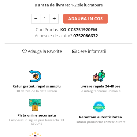
Obiecte mobilier
Durata de livrare:
1-2 zile lucratoare
Accesorii mobilier
Dulapuri
ADAUGA IN COS
Etajere
Cod Produs:
KO-CC5751920FM
Rafturi
Ai nevoie de ajutor?
0752086632
Ustensile pentru gatit
Ascutitori cutite
Adauga la Favorite
Cere informatii
Cutite
Decojitoare fructe si legume
Foarfece alimentare
Mojare
Retur gratuit, rapid si simplu
Livrare rapida 24-48 ore
Perii si bureti
30 de zile de la data livrarii
Pe intreg teritoriul Romaniei
Polonice, clesti, spatule, linguri
Prese, tocatoare si feliatoare
alimente
Plata online securizata
Garantam autenticitatea
Razatori
Cumparaturi sigure prin tranzactii 3D
Tuturor produselor comercializate
SECURE
Seturi ustensile bucatarie
Site