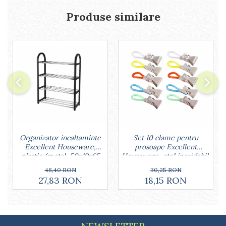
Lumanari tort
Produse similare
Ornare, insiropare si decorare
prajituri
Portionatoare si feliatoare
Posuri si duiuri
Raclete patiserie
Suporturi prajituri
Tavi detasabile
Tavi si forme fursecuri
Ustensile antiaderente
Ustensile de masura
Organizator incaltaminte
Set 10 clame pentru
Excellent Houseware,
prosoape Excellent
plastic/metal, 50x19x65
Houseware, otel inoxidabil,
cm, negru
5.5x1.5 cm, multicolor
48,40 RON
30,25 RON
27,83 RON
18,15 RON