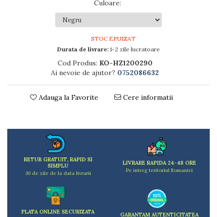
Dulapuri
Culoare
:
Etajere
Rafturi
Ustensile pentru gatit
STOC EPUIZAT
Durata de livrare:
1-2 zile lucratoare
Ascutitori cutite
Cutite
Cod Produs:
KO-HZ1200290
Ai nevoie de ajutor?
0752086632
Decojitoare fructe si legume
Foarfece alimentare
Mojare
Adauga la Favorite
Cere informatii
Perii si bureti
Polonice, clesti, spatule, linguri
Prese, tocatoare si feliatoare alimente
Razatori
Seturi ustensile bucatarie
RETUR GRATUIT, RAPID SI
LIVRARE RAPIDA 24-48 ORE
Site
SIMPLU
Pe intreg teritoriul Romaniei
30 de zile de la data livrarii
Strecuratori
Tocatoare de bucatarie
Adaptor plita
PLATA ONLINE SECURIZATA
Aprinzatoare aragaz
GARANTAM AUTENTICITATEA