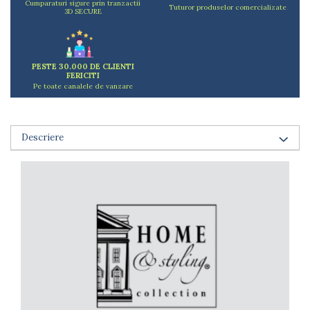
Cumparaturi sigure prin tranzactii
Tuturor produselor comercializate
Arzatoare
3D SECURE
Cantare de bucatarie
Dispesere detergent
Mixere
PESTE 30.000 DE CLIENTI
FERICITI
Odorizant frigider
Pe toate canalele de vanzare
Pensule bucatarie
Prosoape bucatarie
Seturi cutite
Descriere
Ustensile de masurat
Ustensile fragezire carne
Ustensile gatire la aburi
Vase pentru gatit
Capace pentru vase
Oale si cratite
Tavi copt
Tigai
Vesela si tacamuri
Boluri