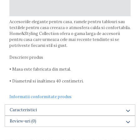
Farfurii
Scurgatoare vase
Seturi de tacamuri
Accesoriile elegante pentru casa, ramele pentru tablouri sau
Suporturi pentru tacamuri
textilele pentru casa creeaza o atmosfera calda si confortabila.
Home&Styling Collection ofera o gama larga de accesorii
Cani
pentru casa care urmeaza cele mai recente tendinte si se
Cesti
potriveste fiecarui stil si gust.
Pahare
Scrumiere
Descriere produs
Seturi vesela
• Masa este fabricata din metal.
Suporturi farfurii
Suporturi pahare, cesti, cani
• Diametrul si inaltimea 40 centimetri.
Untiere
Ustensile cofetarie si patiserie
Informatii conformitate produs
Ramekin
Caracteristici
Tavi si forme prajituri
Aparate prajituri
Review-uri
(0)
Facalete
Forme briose