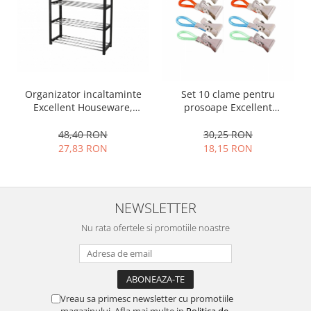
Ustensile cofetarie si patiserie
Ramekin
Tavi si forme prajituri
Aparate prajituri
Facalete
Organizator incaltaminte
Set 10 clame pentru
Excellent Houseware,
prosoape Excellent
Forme briose
plastic/metal, 50x19x65 cm,
Houseware, otel inoxidabil,
Lumanari tort
negru
5.5x1.5 cm, multicolor
48,40 RON
30,25 RON
Ornare, insiropare si decorare
27,83 RON
18,15 RON
prajituri
Portionatoare si feliatoare
Posuri si duiuri
NEWSLETTER
Raclete patiserie
Nu rata ofertele si promotiile noastre
Suporturi prajituri
Tavi detasabile
Tavi si forme fursecuri
Ustensile antiaderente
Vreau sa primesc newsletter cu promotiile
Ustensile de masura