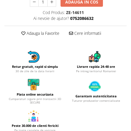
Obiecte mobilier
ADAUGA IN COS
Accesorii mobilier
Cod Produs:
ZE-14611
Dulapuri
Ai nevoie de ajutor?
0752086632
Etajere
Rafturi
Adauga la Favorite
Cere informatii
Ustensile pentru gatit
Ascutitori cutite
Cutite
Decojitoare fructe si legume
Retur gratuit, rapid si simplu
Livrare rapida 24-48 ore
Foarfece alimentare
30 de zile de la data livrarii
Pe intreg teritoriul Romaniei
Mojare
Perii si bureti
Polonice, clesti, spatule, linguri
Plata online securizata
Garantam autenticitatea
Cumparaturi sigure prin tranzactii 3D
Tuturor produselor comercializate
Prese, tocatoare si feliatoare
SECURE
alimente
Razatori
Seturi ustensile bucatarie
Peste 30.000 de clienti fericiti
Site
Pe toate canalele de vanzare