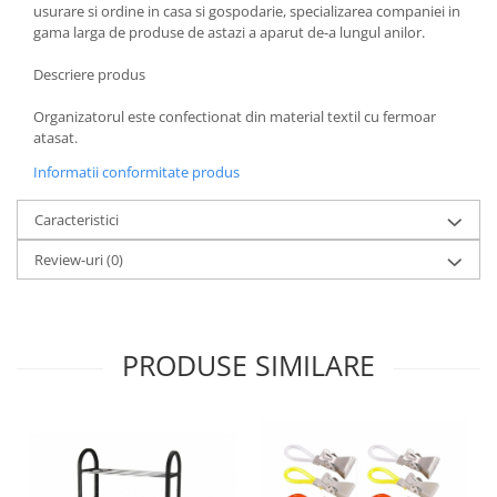
usurare si ordine in casa si gospodarie, specializarea companiei in
Oale si cratite
gama larga de produse de astazi a aparut de-a lungul anilor.
Tavi copt
Descriere produs
Tigai
Vesela si tacamuri
Organizatorul este confectionat din material textil cu fermoar
atasat.
Boluri
Informatii conformitate produs
Farfurii
Scurgatoare vase
Caracteristici
Seturi de tacamuri
Review-uri
(0)
Suporturi pentru tacamuri
Cani
Cesti
Pahare
PRODUSE SIMILARE
Scrumiere
Seturi vesela
Suporturi farfurii
Suporturi pahare, cesti, cani
Untiere