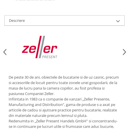
Strecuratori
Tocatoare de bucatarie
Descriere
Adaptor plita
Aprinzatoare aragaz
Arzatoare
Cantare de bucatarie
Dispesere detergent
Mixere
Odorizant frigider
Pensule bucatarie
De peste 30 de ani, obiectele de bucatarie si de uz casnic, precum
Prosoape bucatarie
si accesoriile de locuit pentru toate zonele unei gospodarii, de la
masa de lucru pana la camera copiilor, au fost profesia si
Seturi cutite
pasiunea Companiei Zeller.
Ustensile de masurat
Infiintata in 1983 ca o companie de vanzari „Zeller Presente,
Ustensile fragezire carne
Manufacturing and Distribution”, gama de produse s-a axat pe
articole de cadou si ajutoare practice pentru bucatarie, realizate
Ustensile gatire la aburi
din materiale naturale precum lemnul si pluta.
Vase pentru gatit
Redenumita in „Zeller Present Handels GmbH” si concentrandu-
se in continuare pe lucruri utile si frumoase care aduc bucurie,
Capace pentru vase