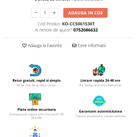
Obiecte mobilier
Accesorii mobilier
ADAUGA IN COS
Dulapuri
Cod Produs:
KO-CC5061530T
Etajere
Ai nevoie de ajutor?
0752086632
Rafturi
Ustensile pentru gatit
Adauga la Favorite
Cere informatii
Ascutitori cutite
Cutite
Decojitoare fructe si legume
Foarfece alimentare
Retur gratuit, rapid si simplu
Livrare rapida 24-48 ore
Mojare
30 de zile de la data livrarii
Pe intreg teritoriul Romaniei
Perii si bureti
Polonice, clesti, spatule, linguri
Prese, tocatoare si feliatoare
Plata online securizata
Garantam autenticitatea
alimente
Cumparaturi sigure prin tranzactii 3D
Tuturor produselor comercializate
SECURE
Razatori
Seturi ustensile bucatarie
Site