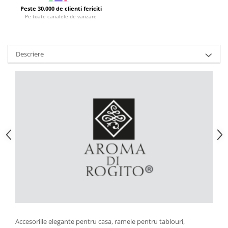
Peste 30.000 de clienti fericiti
Strecuratori
Pe toate canalele de vanzare
Tocatoare de bucatarie
Adaptor plita
Aprinzatoare aragaz
Descriere
Arzatoare
Cantare de bucatarie
Dispesere detergent
Mixere
Odorizant frigider
Pensule bucatarie
Prosoape bucatarie
Seturi cutite
Ustensile de masurat
Ustensile fragezire carne
Ustensile gatire la aburi
Vase pentru gatit
Accesoriile elegante pentru casa, ramele pentru tablouri,
Capace pentru vase