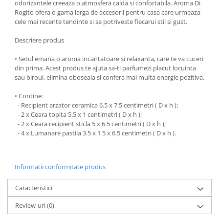
odorizantele creeaza o atmosfera calda si confortabila. Aroma Di
Oale si cratite
Rogito ofera o gama larga de accesorii pentru casa care urmeaza
cele mai recente tendinte si se potriveste fiecarui stil si gust.
Tavi copt
Tigai
Descriere produs
Vesela si tacamuri
• Setul emana o aroma incantatoare si relaxanta, care te va cuceri
Boluri
din prima. Acest produs te ajuta sa-ti parfumezi placut locuinta
sau biroul, elimina oboseala si confera mai multa energie pozitiva.
Farfurii
Scurgatoare vase
• Contine:
Seturi de tacamuri
- Recipient arzator ceramica 6.5 x 7.5 centimetri ( D x h );
- 2 x Ceara topita 5.5 x 1 centimetri ( D x h );
Suporturi pentru tacamuri
- 2 x Ceara recipient sticla 5 x 6.5 centimetri ( D x h );
Cani
- 4 x Lumanare pastila 3.5 x 1 5 x 6.5 centimetri ( D x h ).
Cesti
Pahare
Scrumiere
Informatii conformitate produs
Seturi vesela
Caracteristici
Suporturi farfurii
Suporturi pahare, cesti, cani
Review-uri
(0)
Untiere