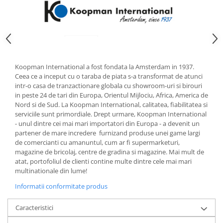
Strecuratori
Tocatoare de bucatarie
Adaptor plita
Aprinzatoare aragaz
Arzatoare
Koopman International a fost fondata la Amsterdam in 1937.
Ceea ce a inceput cu o taraba de piata s-a transformat de atunci
Cantare de bucatarie
intr-o casa de tranzactionare globala cu showroom-uri si birouri
Dispesere detergent
in peste 24 de tari din Europa, Orientul Mijlociu, Africa, America de
Mixere
Nord si de Sud. La Koopman International, calitatea, fiabilitatea si
serviciile sunt primordiale. Drept urmare, Koopman International
Odorizant frigider
- unul dintre cei mai mari importatori din Europa - a devenit un
Pensule bucatarie
partener de mare incredere furnizand produse unei game largi
Prosoape bucatarie
de comercianti cu amanuntul, cum ar fi supermarketuri,
magazine de bricolaj, centre de gradina si magazine. Mai mult de
Seturi cutite
atat, portofoliul de clienti contine multe dintre cele mai mari
Ustensile de masurat
multinationale din lume!
Ustensile fragezire carne
Informatii conformitate produs
Ustensile gatire la aburi
Vase pentru gatit
Caracteristici
Capace pentru vase