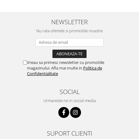
Ustensile cofetarie si patiserie
Ramekin
NEWSLETTER
Tavi si forme prajituri
Nu rata ofertele si promotiile noastre
Aparate prajituri
Facalete
Forme briose
Lumanari tort
Vreau sa primesc newsletter cu promotiile
Ornare, insiropare si decorare
magazinului. Afla mai multe in
Politica de
prajituri
Confidentialitate
Portionatoare si feliatoare
Posuri si duiuri
SOCIAL
Raclete patiserie
Urmareste-ne in social media
Suporturi prajituri
Tavi detasabile
Tavi si forme fursecuri
Ustensile antiaderente
SUPORT CLIENTI
Ustensile de masura