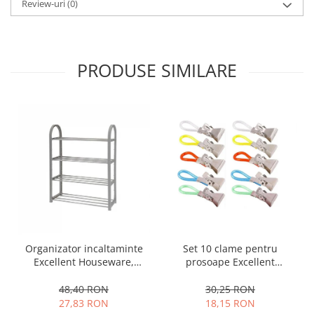
Review-uri
(0)
Oale si cratite
Tavi copt
Tigai
PRODUSE SIMILARE
Vesela si tacamuri
Boluri
Farfurii
Scurgatoare vase
Seturi de tacamuri
Suporturi pentru tacamuri
Cani
Cesti
Pahare
Scrumiere
Organizator incaltaminte
Set 10 clame pentru
Seturi vesela
Excellent Houseware,
prosoape Excellent
Suporturi farfurii
plastic/metal, 50x19x65 cm,
Houseware, otel inoxidabil,
gri
5.5x1.5 cm, multicolor
48,40 RON
30,25 RON
Suporturi pahare, cesti, cani
27,83 RON
18,15 RON
Untiere