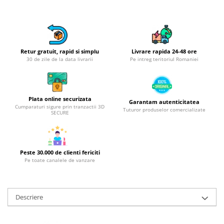
Obiecte mobilier
Accesorii mobilier
Dulapuri
Etajere
Retur gratuit, rapid si simplu
Livrare rapida 24-48 ore
Rafturi
30 de zile de la data livrarii
Pe intreg teritoriul Romaniei
Ustensile pentru gatit
Ascutitori cutite
Cutite
Plata online securizata
Garantam autenticitatea
Cumparaturi sigure prin tranzactii 3D
Decojitoare fructe si legume
Tuturor produselor comercializate
SECURE
Foarfece alimentare
Mojare
Perii si bureti
Peste 30.000 de clienti fericiti
Polonice, clesti, spatule, linguri
Pe toate canalele de vanzare
Prese, tocatoare si feliatoare
alimente
Razatori
Descriere
Seturi ustensile bucatarie
Site