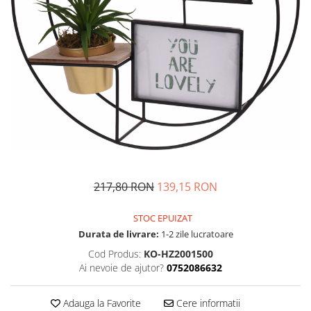
Fructiere si cosuri
Rafturi
Ceasuri decorative
Rucsacuri
Naproane si capace acoperire
Suporturi
Covorase intrare
alimente
Suporturi si rame fotografii
Oliviere si solnite
Odorizante
Platouri servire
Odorizante auto
Suporturi oale
Odorizante camera
Tavi servire
Seturi desen
Seturi servire tapas
Sosiere
Suport servetele
Depozitare alimente
217,80 RON
139,15 RON
Caserole
STOC EPUIZAT
Cutii Alimentare
Durata de livrare:
1-2 zile lucratoare
Cutii pentru paine
Cod Produs:
KO-HZ2001500
Recipiente si borcane
Ai nevoie de ajutor?
0752086632
Organizatoare frigider
Recipiente condimente
Adauga la Favorite
Cere informatii