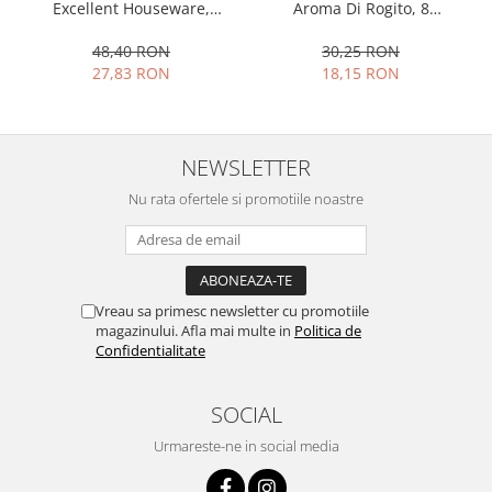
Aroma Di Rogito, 8
Excellent Houseware,
Ustensile cofetarie si patiserie
bucati/10 ml, diverse arome
plastic/metal, 50x19x65 cm,
gri
30,25 RON
48,40 RON
Ramekin
18,15 RON
27,83 RON
Tavi si forme prajituri
Aparate prajituri
Facalete
NEWSLETTER
Forme briose
Nu rata ofertele si promotiile noastre
Lumanari tort
Ornare, insiropare si decorare
prajituri
Portionatoare si feliatoare
Posuri si duiuri
Vreau sa primesc newsletter cu promotiile
magazinului. Afla mai multe in
Politica de
Raclete patiserie
Confidentialitate
Suporturi prajituri
Tavi detasabile
SOCIAL
Tavi si forme fursecuri
Urmareste-ne in social media
Ustensile antiaderente
Ustensile de masura