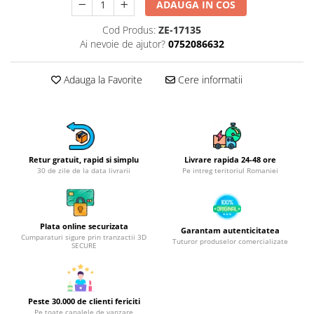
Obiecte mobilier
ADAUGA IN COS
Accesorii mobilier
Cod Produs:
ZE-17135
Dulapuri
Ai nevoie de ajutor?
0752086632
Etajere
Rafturi
Adauga la Favorite
Cere informatii
Ustensile pentru gatit
Ascutitori cutite
Cutite
Decojitoare fructe si legume
Retur gratuit, rapid si simplu
Livrare rapida 24-48 ore
Foarfece alimentare
30 de zile de la data livrarii
Pe intreg teritoriul Romaniei
Mojare
Perii si bureti
Polonice, clesti, spatule, linguri
Plata online securizata
Garantam autenticitatea
Cumparaturi sigure prin tranzactii 3D
Tuturor produselor comercializate
Prese, tocatoare si feliatoare
SECURE
alimente
Razatori
Seturi ustensile bucatarie
Peste 30.000 de clienti fericiti
Site
Pe toate canalele de vanzare