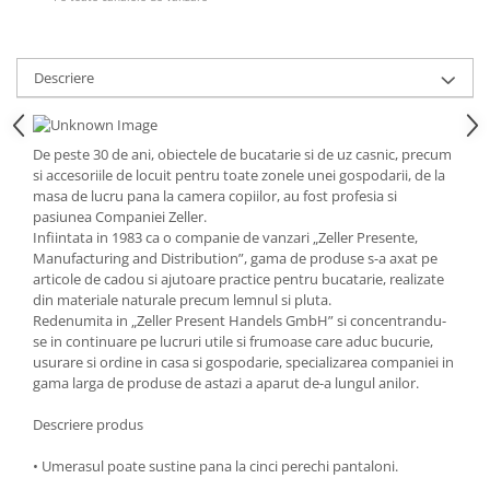
Strecuratori
Tocatoare de bucatarie
Descriere
Adaptor plita
Aprinzatoare aragaz
Arzatoare
De peste 30 de ani, obiectele de bucatarie si de uz casnic, precum
Cantare de bucatarie
si accesoriile de locuit pentru toate zonele unei gospodarii, de la
masa de lucru pana la camera copiilor, au fost profesia si
Dispesere detergent
pasiunea Companiei Zeller.
Mixere
Infiintata in 1983 ca o companie de vanzari „Zeller Presente,
Odorizant frigider
Manufacturing and Distribution”, gama de produse s-a axat pe
articole de cadou si ajutoare practice pentru bucatarie, realizate
Pensule bucatarie
din materiale naturale precum lemnul si pluta.
Prosoape bucatarie
Redenumita in „Zeller Present Handels GmbH” si concentrandu-
Seturi cutite
se in continuare pe lucruri utile si frumoase care aduc bucurie,
usurare si ordine in casa si gospodarie, specializarea companiei in
Ustensile de masurat
gama larga de produse de astazi a aparut de-a lungul anilor.
Ustensile fragezire carne
Descriere produs
Ustensile gatire la aburi
Vase pentru gatit
• Umerasul poate sustine pana la cinci perechi pantaloni.
Capace pentru vase