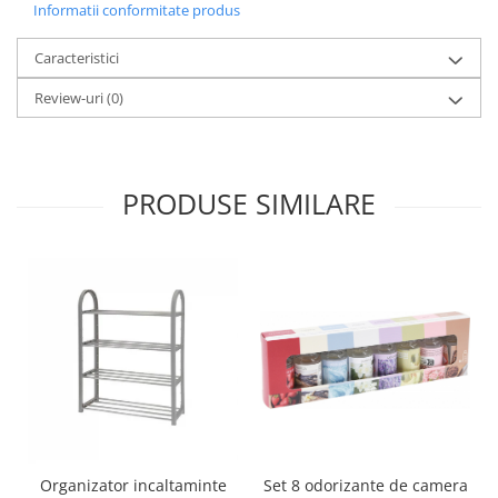
Informatii conformitate produs
Oale si cratite
Tavi copt
Caracteristici
Tigai
Review-uri
(0)
Vesela si tacamuri
Boluri
Farfurii
PRODUSE SIMILARE
Scurgatoare vase
Seturi de tacamuri
Suporturi pentru tacamuri
Cani
Cesti
Pahare
Scrumiere
Seturi vesela
Suporturi farfurii
Suporturi pahare, cesti, cani
Set 8 odorizante de camera
Organizator incaltaminte
Untiere