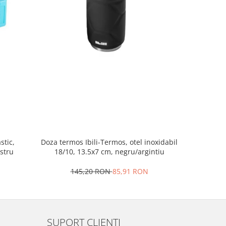
stic,
Doza termos Ibili-Termos, otel inoxidabil
Geanta
astru
18/10, 13.5x7 cm, negru/argintiu
Houseware,
145,20 RON
85,91 RON
4
SUPORT CLIENTI