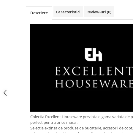
Obiecte mobilier
Accesorii mobilier
Caracteristici
Review-uri
(0)
Descriere
Dulapuri
Etajere
Rafturi
Ustensile pentru gatit
Ascutitori cutite
Cutite
Decojitoare fructe si legume
Foarfece alimentare
Mojare
Perii si bureti
Polonice, clesti, spatule, linguri
Prese, tocatoare si feliatoare
alimente
Colectia Excellent Houseware prezinta o gama variata de 
Razatori
perfect pentru orice masa .
Seturi ustensile bucatarie
Selectia extinsa de produse de bucatarie, accesorii de copt, 
Site