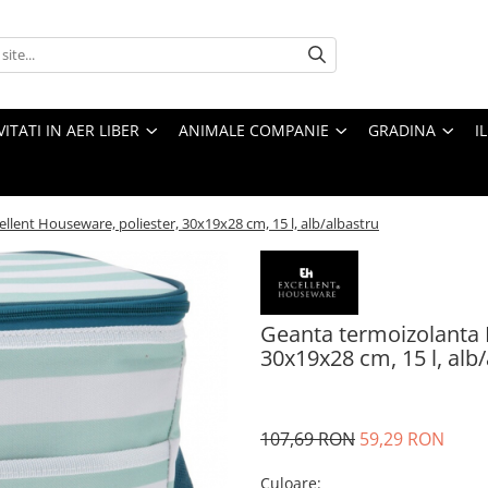
VITATI IN AER LIBER
ANIMALE COMPANIE
GRADINA
I
llent Houseware, poliester, 30x19x28 cm, 15 l, alb/albastru
Geanta termoizolanta 
30x19x28 cm, 15 l, alb
107,69 RON
59,29 RON
Culoare
: