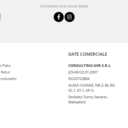
Urmareste-ne in social media
DATE COMERCIALE
 Plata
CONSULTING GVR S.R.L
e Retur
J25/40/22.01.2007
Produselor
RO20722864
ALEEA CAZANE, NR.3, BL.R6,
SC.1, ET.1, AP.5;
Drobeta Turnu Severin,
Mehedinti