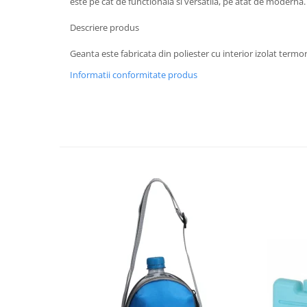
este pe cat de functionala si versatila, pe atat de moderna
Strecuratori
Descriere produs
Tocatoare de bucatarie
Adaptor plita
Geanta este fabricata din poliester cu interior izolat termor
Aprinzatoare aragaz
Informatii conformitate produs
Arzatoare
Cantare de bucatarie
Dispesere detergent
Mixere
Odorizant frigider
Pensule bucatarie
Prosoape bucatarie
Seturi cutite
Ustensile de masurat
Ustensile fragezire carne
Ustensile gatire la aburi
Vase pentru gatit
Capace pentru vase