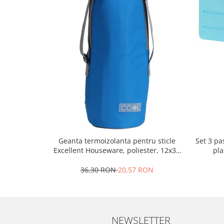
Oale si cratite
Tavi copt
Tigai
Vesela si tacamuri
Boluri
Farfurii
Scurgatoare vase
Seturi de tacamuri
Suporturi pentru tacamuri
Cani
Geanta termoizolanta pentru sticle
Set 3 pa
Cesti
Excellent Houseware, poliester, 12x32
pla
Pahare
cm, 1.5 l, albastru
36,30 RON
20,57 RON
Scrumiere
Seturi vesela
Suporturi farfurii
Suporturi pahare, cesti, cani
NEWSLETTER
Untiere