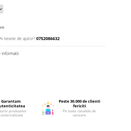
are
Ai nevoie de ajutor?
0752086632
informatii
Garantam
Peste 30.000 de clienti
utenticitatea
fericiti
turor produselor
Pe toate canalele de
comercializate
vanzare