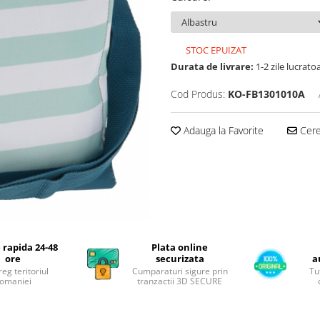
STOC EPUIZAT
Durata de livrare:
1-2 zile lucrato
Cod Produs:
KO-FB1301010A
Adauga la Favorite
Cere 
 rapida 24-48
Plata online
ore
securizata
a
reg teritoriul
Cumparaturi sigure prin
Tu
omaniei
tranzactii 3D SECURE