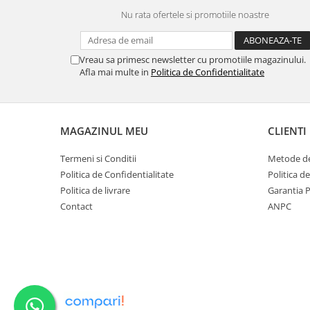
Nu rata ofertele si promotiile noastre
Ustensile cofetarie si patiserie
Ramekin
Tavi si forme prajituri
Vreau sa primesc newsletter cu promotiile magazinului.
Afla mai multe in
Politica de Confidentialitate
Aparate prajituri
Facalete
Forme briose
Lumanari tort
MAGAZINUL MEU
CLIENTI
Ornare, insiropare si decorare
prajituri
Termeni si Conditii
Metode de
Politica de Confidentialitate
Politica d
Portionatoare si feliatoare
Politica de livrare
Garantia 
Posuri si duiuri
Contact
ANPC
Raclete patiserie
Suporturi prajituri
Tavi detasabile
Tavi si forme fursecuri
Ustensile antiaderente
Ustensile de masura