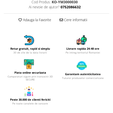
Obiecte mobilier
Cod Produs:
KO-YM3000030
Ai nevoie de ajutor?
0752086632
Accesorii mobilier
Dulapuri
Adauga la Favorite
Cere informatii
Etajere
Rafturi
Ustensile pentru gatit
Ascutitori cutite
Cutite
Retur gratuit, rapid si simplu
Livrare rapida 24-48 ore
30 de zile de la data livrarii
Pe intreg teritoriul Romaniei
Decojitoare fructe si legume
Foarfece alimentare
Mojare
Plata online securizata
Garantam autenticitatea
Perii si bureti
Cumparaturi sigure prin tranzactii 3D
Tuturor produselor comercializate
SECURE
Polonice, clesti, spatule, linguri
Prese, tocatoare si feliatoare
alimente
Razatori
Peste 30.000 de clienti fericiti
Pe toate canalele de vanzare
Seturi ustensile bucatarie
Site