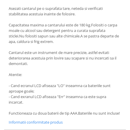
Oale si cratite
Asezati cantarul pe o suprafata tare, neteda si verificati
stabilitatea acestuia inainte de folosire.
Tavi copt
Tigai
Capacitatea maxima a cantarului este de 180 kg.Folositi o carpa
Vesela si tacamuri
moale cu alcool sau detergent pentru a curata suprafata
sticlei.Nu folositi sapun sau alte chimicale.A se pastra departe de
Boluri
apa, caldura si frig extrem.
Farfurii
Cantarul este un instrument de mare precizie, astfel evitati
Scurgatoare vase
deteriorarea acestuia prin lovire sau scapare si nu incercati sa il
Seturi de tacamuri
demontati.
Suporturi pentru tacamuri
Atentie:
Cani
Cesti
- Cand ecranul LCD afiseaza "LO" inseamna ca bateriile sunt
aproape goale;
Pahare
- Cand exranul LCD afiseaza "Err" inseamna ca este supra
Scrumiere
incarcat.
Seturi vesela
Functioneaza cu doua baterii de tip AAA.Bateriile nu sunt incluse!
Suporturi farfurii
Suporturi pahare, cesti, cani
Informatii conformitate produs
Untiere