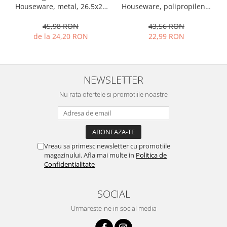
Houseware, metal, 26.5x28
Houseware, polipropilena,
cm, negru
26x26x30 cm, 12.5 l, alb
45,98 RON
43,56 RON
de la 24,20 RON
22,99 RON
NEWSLETTER
Nu rata ofertele si promotiile noastre
Vreau sa primesc newsletter cu promotiile
magazinului. Afla mai multe in
Politica de
Confidentialitate
SOCIAL
Urmareste-ne in social media