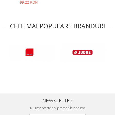
99,22 RON
Oale si cratite
Tavi copt
Tigai
CELE MAI POPULARE BRANDURI
Vesela si tacamuri
Boluri
Farfurii
Scurgatoare vase
Seturi de tacamuri
Suporturi pentru tacamuri
Cani
Cesti
Pahare
Scrumiere
Seturi vesela
NEWSLETTER
Suporturi farfurii
Suporturi pahare, cesti, cani
Nu rata ofertele si promotiile noastre
Untiere