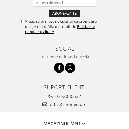
Ustensile cofetarie si patiserie
Ramekin
Vreau sa primesc newsletter cu promotiile
Tavi si forme prajituri
magazinului. Afla mai multe in
Politica de
Aparate prajituri
Confidentialitate
Facalete
Forme briose
SOCIAL
Lumanari tort
Urmareste-ne in social media
Ornare, insiropare si decorare
prajituri
Portionatoare si feliatoare
Posuri si duiuri
SUPORT CLIENTI
Raclete patiserie
0752086632
Suporturi prajituri
Tavi detasabile
office@homedo.ro
Tavi si forme fursecuri
Ustensile antiaderente
MAGAZINUL MEU
Ustensile de masura