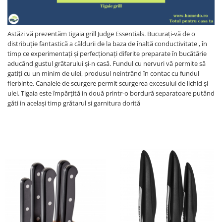
Fructiere si cosuri
Rafturi
Ceasuri decorative
Rucsacuri
Naproane si capace acoperire
Suporturi
Covorase intrare
alimente
Suporturi si rame fotografii
Astăzi vă prezentăm tigaia grill Judge Essentials. Bucurați-vă de o
Oliviere si solnite
distribuție fantastică a căldurii de la baza de înaltă conductivitate , în
Odorizante
Platouri servire
timp ce experimentați și perfecționați diferite preparate în bucătărie
Odorizante auto
aducând gustul grătarului și-n casă. Fundul cu nervuri vă permite să
Suporturi oale
Odorizante camera
gatiți cu un minim de ulei, produsul neintrând în contac cu fundul
Tavi servire
fierbinte. Canalele de scurgere permit scurgerea excesului de lichid și
Seturi desen
Seturi servire tapas
ulei. Tigaia este împărțită in două printr-o bordură separatoare putând
găti in același timp grătarul si garnitura dorită
Sosiere
Suport servetele
Depozitare alimente
Caserole
Cutii Alimentare
Cutii pentru paine
Recipiente si borcane
Organizatoare frigider
Recipiente condimente