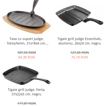
Strecuratori
Tocatoare de bucatarie
Adaptor plita
Aprinzatoare aragaz
Arzatoare
Cantare de bucatarie
Tava cu suport Judge,
Tigaie grill Judge Essentials,
Dispesere detergent
fonta/lemn, 31x18x4 cm,
aluminiu, 26x24 cm, negru
negru/maro
Mixere
187,55 RON
127,05 RON
Odorizant frigider
94,38 RON
70,18 RON
Pensule bucatarie
Prosoape bucatarie
Seturi cutite
Ustensile de masurat
Ustensile fragezire carne
Tigaie grill Judge, fonta,
Ustensile gatire la aburi
37x22x5 cm, negru
Vase pentru gatit
177,87 RON
Capace pentru vase