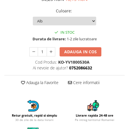
Obiecte mobilier
Accesorii mobilier
Culoare
:
Dulapuri
Etajere
Rafturi
IN STOC
Durata de livrare:
1-2 zile lucratoare
Ustensile pentru gatit
Ascutitori cutite
ADAUGA IN COS
Cutite
Cod Produs:
KO-YV1800530A
Decojitoare fructe si legume
Ai nevoie de ajutor?
0752086632
Foarfece alimentare
Mojare
Adauga la Favorite
Cere informatii
Perii si bureti
Polonice, clesti, spatule, linguri
Prese, tocatoare si feliatoare
alimente
Razatori
Retur gratuit, rapid si simplu
Livrare rapida 24-48 ore
30 de zile de la data livrarii
Pe intreg teritoriul Romaniei
Seturi ustensile bucatarie
Site