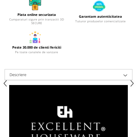
Strecuratori
Plata online securizata
Tocatoare de bucatarie
Garantam autenticitatea
Cumparaturi sigure prin tranzactii 3D
Tuturor produselor comercializate
Adaptor plita
SECURE
Aprinzatoare aragaz
Arzatoare
Cantare de bucatarie
Peste 30.000 de clienti fericiti
Pe toate canalele de vanzare
Dispesere detergent
Mixere
Odorizant frigider
Descriere
Pensule bucatarie
Prosoape bucatarie
Seturi cutite
Ustensile de masurat
Ustensile fragezire carne
Ustensile gatire la aburi
Vase pentru gatit
Capace pentru vase